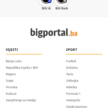
BiG iG
BiG Rock
VIJESTI
SPORT
Banja Luka
Fudbal
Republika Srpska / BiH
Košarka
Region
Tenis
Svijet
Odbojka
Hronika
Atletika
Kultura
Formula 1
Saopštenje za medije
Vaterpolo
Ostali sportovi