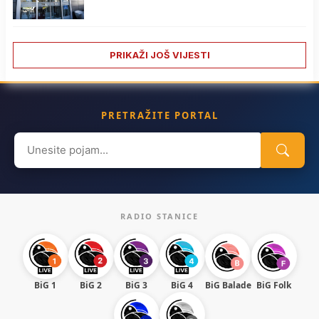
PRIKAŽI JOŠ VIJESTI
PRETRAŽITE PORTAL
Search
for:
RADIO STANICE
BiG 1
BiG 2
BiG 3
BiG 4
BiG Balade
BiG Folk