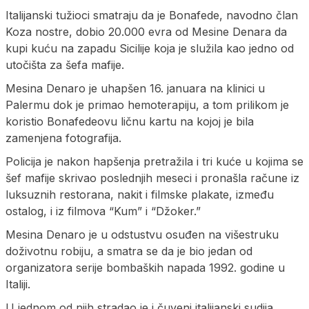
Italijanski tužioci smatraju da je Bonafede, navodno član
Koza nostre, dobio 20.000 evra od Mesine Denara da
kupi kuću na zapadu Sicilije koja je služila kao jedno od
utočišta za šefa mafije.
Mesina Denaro je uhapšen 16. januara na klinici u
Palermu dok je primao hemoterapiju, a tom prilikom je
koristio Bonafedeovu ličnu kartu na kojoj je bila
zamenjena fotografija.
Policija je nakon hapšenja pretražila i tri kuće u kojima se
šef mafije skrivao poslednjih meseci i pronašla račune iz
luksuznih restorana, nakit i filmske plakate, između
ostalog, i iz filmova “Kum” i “Džoker.”
Mesina Denaro je u odstustvu osuđen na višestruku
doživotnu robiju, a smatra se da je bio jedan od
organizatora serije bombaških napada 1992. godine u
Italiji.
U jednom od njih stradao je i čuveni italijanski sudija