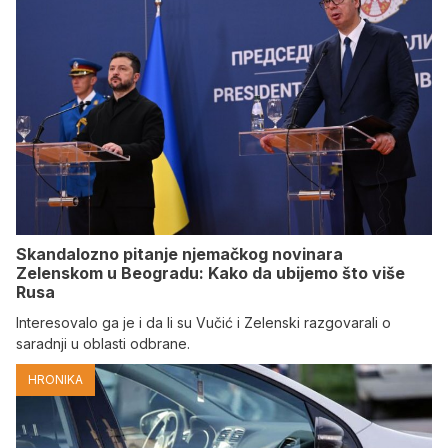
Skandalozno pitanje njemačkog novinara
Zelenskom u Beogradu: Kako da ubijemo što više
Rusa
Interesovalo ga je i da li su Vučić i Zelenski razgovarali o
saradnji u oblasti odbrane.
HRONIKA