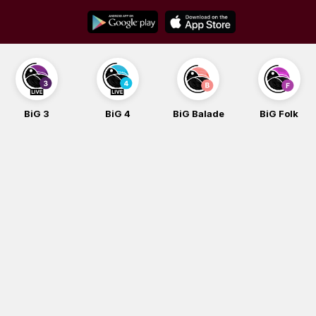
Skip
to
content
BiG 3
BiG 4
BiG Balade
BiG Folk