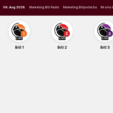
Skip
06. Aug 2026.
Marketing BIG Radio
Marketing BiGportal.ba
Mi smo 
to
content
BiG 1
BiG 2
BiG 3