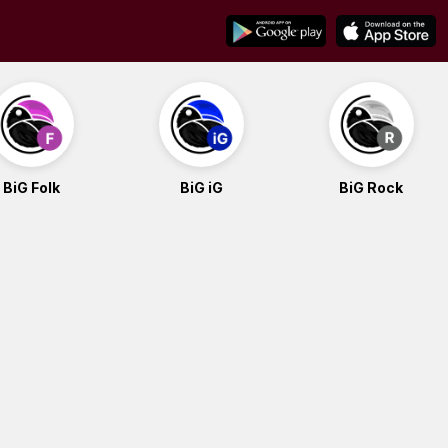
BiG Folk
BiG iG
BiG Rock