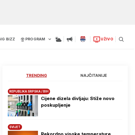
BIG BIZZ
PROGRAM
UŽIVO
TRENDING
NAJČITANIJE
REPUBLIKA SRPSKA / BIH
Cijene dizela divljaju: Stiže novo
poskupljenje
SVIJET
Rekordno visoke temperature