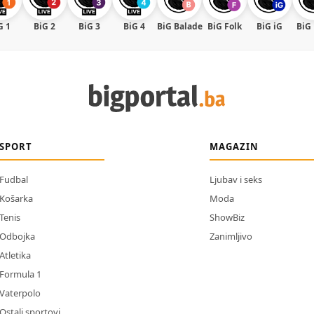
G 1
BiG 2
BiG 3
BiG 4
BiG Balade
BiG Folk
BiG iG
BiG
SPORT
MAGAZIN
Fudbal
Ljubav i seks
Košarka
Moda
Tenis
ShowBiz
Odbojka
Zanimljivo
Atletika
Formula 1
Vaterpolo
Ostali sportovi