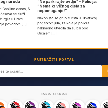
kog naroda
“Ne parkirajte ovdje” – Policija:
“Nema krivičnog djela za
 Čapljine danas, 6.
nepomaganje!”
 časova se služi
Nakon što se grupi turista u Hrvatskoj
liturgija u Hramu
početkom jula, za koje je policija
enja povodom […]
naknadno utvrdila da su bili pod
uticajem […]
PRETRAŽITE PORTAL
ch
RADIO STANICE