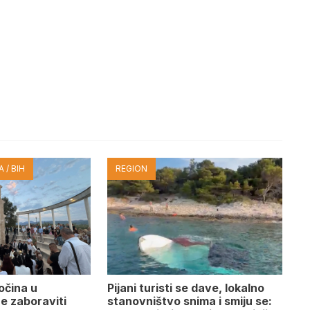
 / BIH
REGION
očina u
Pijani turisti se dave, lokalno
e zaboraviti
stanovništvo snima i smiju se: