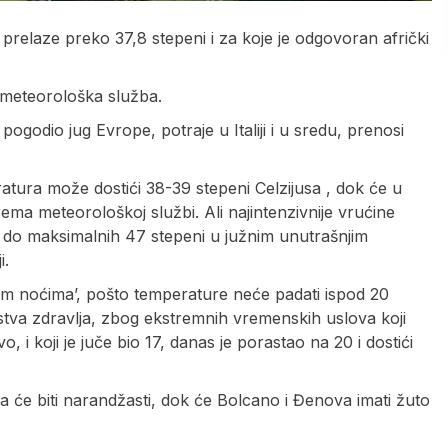
 prelaze preko 37,8 stepeni i za koje je odgovoran afrički
a meteorološka služba.
 pogodio jug Evrope, potraje u Italiji i u sredu, prenosi
ratura može dostići 38-39 stepeni Celzijusa , dok će u
ema meteorološkoj službi. Ali najintenzivnije vrućine
u i do maksimalnih 47 stepeni u južnim unutrašnjim
i.
kim noćima’, pošto temperature neće padati ispod 20
tva zdravlja, zbog ekstremnih vremenskih uslova koji
, i koji je juče bio 17, danas je porastao na 20 i dostići
 će biti narandžasti, dok će Bolcano i Đenova imati žuto