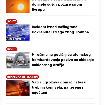
donijele sušu i požare širom
Evrope
SVIJET
Incident iznad Vašingtona:
Pokrenuta istraga zbog Trampa
SVIJET
Hirošima na godišnjicu atomskog
bombardovanja poziva na ukidanje
nuklearnog oružja
REPUBLIKA SRPSKA / BIH
Vatra ugrožava domaćinstva u
trebinjskom selu, na terenu i
mještani