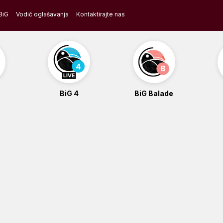
BiG
Vodič oglašavanja
Kontaktirajte nas
BiG 4
BiG Balade