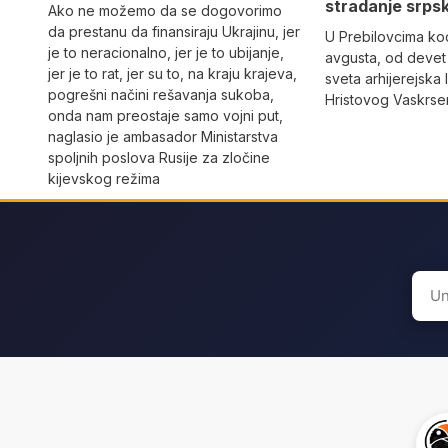
stradanje srps
Ako ne možemo da se dogovorimo
da prestanu da finansiraju Ukrajinu, jer
U Prebilovcima kod
je to neracionalno, jer je to ubijanje,
avgusta, od devet
jer je to rat, jer su to, na kraju krajeva,
sveta arhijerejska 
pogrešni načini rešavanja sukoba,
Hristovog Vaskrs
onda nam preostaje samo vojni put,
naglasio je ambasador Ministarstva
spoljnih poslova Rusije za zločine
kijevskog režima
Sear
for: