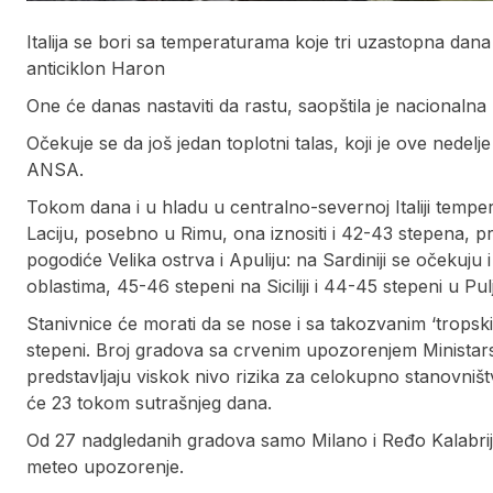
Italija se bori sa temperaturama koje tri uzastopna dana
anticiklon Haron
One će danas nastaviti da rastu, saopštila je nacionaln
Očekuje se da još jedan toplotni talas, koji je ove nedelje
ANSA.
Tokom dana i u hladu u centralno-severnoj Italiji tempe
Laciju, posebno u Rimu, ona iznositi i 42-43 stepena, pr
pogodiće Velika ostrva i Apuliju: na Sardiniji se očekuj
oblastima, 45-46 stepeni na Siciliji i 44-45 stepeni u Pulj
Stanivnice će morati da se nose i sa takozvanim ‘trops
stepeni. Broj gradova sa crvenim upozorenjem Ministars
predstavljaju viskok nivo rizika za celokupno stanovništvo
će 23 tokom sutrašnjeg dana.
Od 27 nadgledanih gradova samo Milano i Ređo Kalabrija
meteo upozorenje.