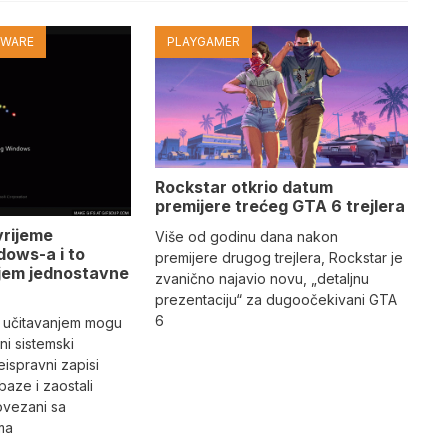
TWARE
PLAYGAMER
Rockstar otkrio datum
premijere trećeg GTA 6 trejlera
vrijeme
Više od godinu dana nakon
dows-a i to
premijere drugog trejlera, Rockstar je
jem jednostavne
zvanično najavio novu, „detaljnu
prezentaciju“ za dugoočekivani GTA
6
 učitavanjem mogu
i sistemski
eispravni zapisi
aze i zaostali
povezani sa
ma