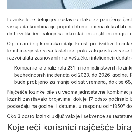
Lozinke koje deluju jednostavno i lako za pamćenje čes
veruju da kombinacije poput datuma, imena ili kratkih ni
da bi veliki deo naloga sa tako slabom zaštitom mogao
Ogroman broj korisnika i dalje koristi predvidljive lozink
kombinacije slova sa tastature, pokazalo je istraživanj
razvoj alata zasnovanih na veštačkoj inteligenciji dodatn
Kompanija je analizirala 231 milion jedinstvenih lozin
bezbednosnih incidenata od 2023. do 2026. godine. R
bude probijeno za manje od sat vremena, dok se 68,
Najčešće lozinke bile su veoma jednostavne kombinacije,
lozinki završavalo brojevima, dok je 17 odsto počinjalo b
podsećaju na godine ili datume, u rasponu od “1950” do
Oko 3 odsto lozinki uključivalo je i sekvence sa tastature
Koje reči korisnici najčešće bira