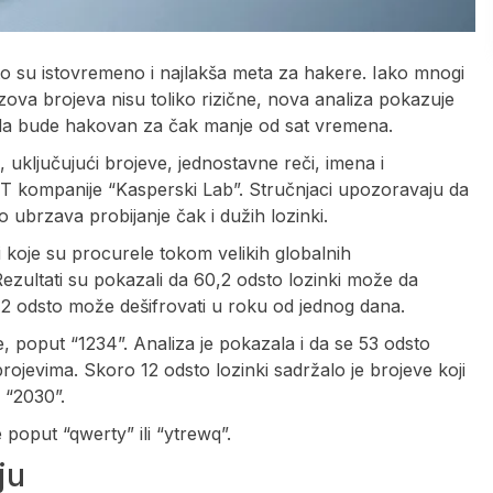
to su istovremeno i najlakša meta za hakere. Iako mnogi
zova brojeva nisu toliko rizične, nova analiza pokazuje
 da bude hakovan za čak manje od sat vremena.
e, uključujući brojeve, jednostavne reči, imena i
e IT kompanije “Kasperski Lab”. Stručnjaci upozoravaju da
o ubrzava probijanje čak i dužih lozinki.
ki koje su procurele tokom velikih globalnih
ezultati su pokazali da 60,2 odsto lozinki može da
2 odsto može dešifrovati u roku od jednog dana.
 poput “1234”. Analiza je pokazala i da se 53 odsto
rojevima. Skoro 12 odsto lozinki sadržalo je brojeve koji
 “2030”.
 poput “qwerty” ili “ytrewq”.
ju