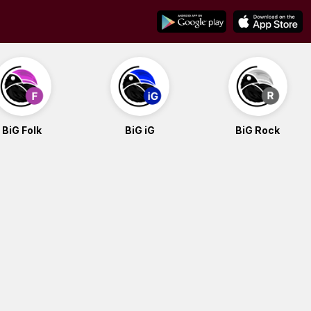
BiG Folk
BiG iG
BiG Rock