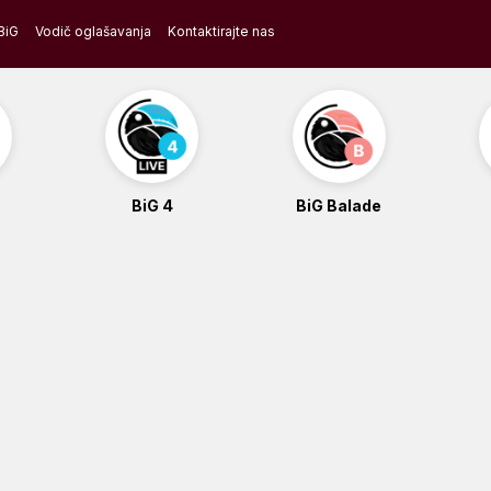
BiG
Vodič oglašavanja
Kontaktirajte nas
BiG 4
BiG Balade