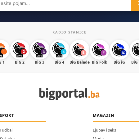
RADIO STANICE
G 1
BiG 2
BiG 3
BiG 4
BiG Balade
BiG Folk
BiG iG
BiG
SPORT
MAGAZIN
Fudbal
Ljubav i seks
Košarka
Moda