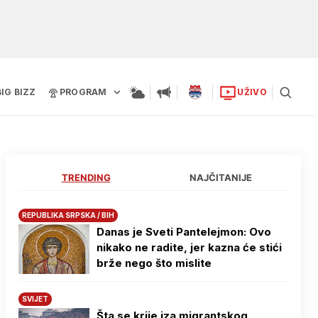
BIG BIZZ
PROGRAM
UŽIVO
TRENDING
NAJČITANIJE
REPUBLIKA SRPSKA / BIH
Danas je Sveti Pantelejmon: Ovo
nikako ne radite, jer kazna će stići
brže nego što mislite
SVIJET
Šta se krije iza migrantskog