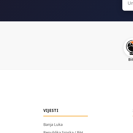
for:
Bi
VIJESTI
Banja Luka
Republika Srpska / BiH