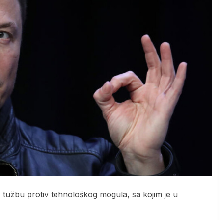
je tužbu protiv tehnološkog mogula, sa kojim je u