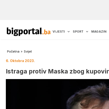
VIJESTI
SPORT
MAGAZIN
Početna
»
Svijet
6. Oktobra 2023.
Istraga protiv Maska zbog kupovin