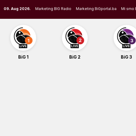
Skip
09. Aug 2026.
Marketing BIG Radio
Marketing BiGportal.ba
Mi smo 
to
content
BiG 1
BiG 2
BiG 3