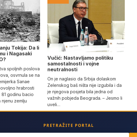
nju Tokija: Da li
mu i Nagasaki
Vučić: Nastavljamo politiku
LO?
samostalnosti i vojne
stva spoljnih poslova
neutralnosti
rova, osvrnula se na
On je naglasio da Srbija dolaskom
remijerka Sanae
Zelenskog baš ništa nije izgubila i da
dovoljno hrabrosti
je njegova posjeta bila jedna od
e 81 godinu bacio
važnih pobjeda Beograda. – Jesmo li
 njenu zemlju
uveli…
PRETRAŽITE PORTAL
ch