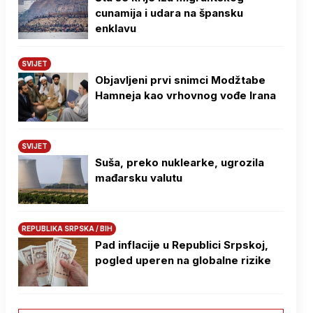
cunamija i udara na špansku
enklavu
SVIJET
Objavljeni prvi snimci Modžtabe
Hamneja kao vrhovnog vođe Irana
SVIJET
Suša, preko nuklearke, ugrozila
mađarsku valutu
REPUBLIKA SRPSKA / BIH
Pad inflacije u Republici Srpskoj,
pogled uperen na globalne rizike