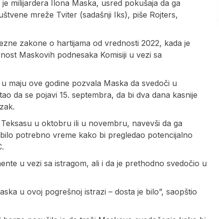
a je milijardera Ilona Maska, usred pokušaja da ga
štvene mreže Tviter (sadašnji Iks), piše Rojters,
vezne zakone o hartijama od vrednosti 2022, kada je
ravnost Maskovih podnesaka Komisiji u vezi sa
e u maju ove godine pozvala Maska da svedoči u
tao da se pojavi 15. septembra, da bi dva dana kasnije
azak.
 Teksasu u oktobru ili u novembru, navevši da ga
 bilo potrebno vreme kako bi pregledao potencijalno
C.
e u vezi sa istragom, ali i da je prethodno svedočio u
ka u ovoj pogrešnoj istrazi – dosta je bilo”, saopštio