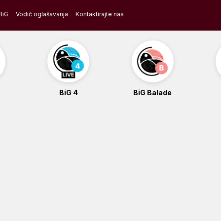
BiG
Vodič oglašavanja
Kontaktirajte nas
BiG 4
BiG Balade