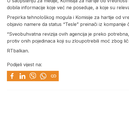
U saopštenju za medije, Komisija za hartije od vrednosti
dobila informacije koje već ne poseduje, a koje su relevan
Prepirka tehnološkog mogula i Komisije za hartije od vre
objavio namere da status “Tesle” preinači iz kompanije 
“Sveobuhvatna revizija ovih agencija je preko potrebna
protiv onih pojedinaca koji su zloupotrebili moć zbog ličn
RTbalkan.
Podijeli vijest na: