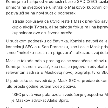
Komisija za hartije od vrednosti i berze SAD (SEC) tužil
primora na svedočenje u istrazi o Maskovoj kupovini dru
pozivajući se na novi sudski podnesak.
Istraga pokušava da utvrdi jeste li Mask prekršio sa
kupio akcije Tvitera, ali se takođe fokusira i na isp
kupovinom ove društvene mreže.
U sudskom podnesku od četvrtka, Komisija navodi da j
kancelariji SEC-a u San Francisku, kao i da je Mask pris
izneo “nekoliko neistinitih prigovora” i otkazao svoj dol
Mask je takođe odbio predlog da se svedočenje obavi u
Komisija “uznemiravala”, kao i da je njegovom advokatu
relevantan sadržaj u Maskovoj novoj biografiji, tvrdi SE
U podnesku se navodi da je Mask SEC-u predao dokument
julu prošle godine putem video poziva.
“SEC je već više puta uzela svedočenje gospodina Mas
je Maskov advokat Aleks Spiro.