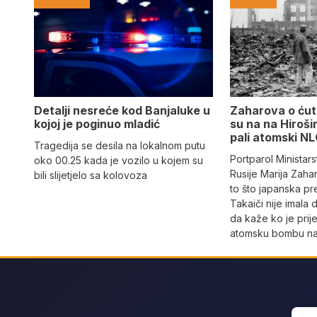
Detalji nesreće kod Banjaluke u
Zaharova o ćuta
kojoj je poginuo mladić
su na na Hiroši
pali atomski N
Tragedija se desila na lokalnom putu
Portparol Ministar
oko 00.25 kada je vozilo u kojem su
Rusije Marija Zaha
bili slijetjelo sa kolovoza
to što japanska p
Takaiči nije imala 
da kaže ko je prij
atomsku bombu na
Sear