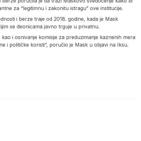
 i berze poručila je da traži Maskovo svedočenje kako bi
tne za “legitimnu i zakonitu istragu” ove institucije.
dnosti i berze traje od 2018. godine, kada je Mask
čijim se deonicama javno trguje u privatnu.
, kao i osnivanje komisije za preduzimanje kaznenih mera
e i političke koristi”, poručio je Mask u objavi na Iksu.