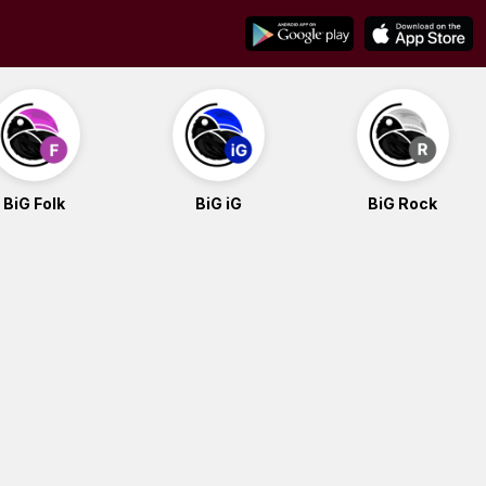
BiG Folk
BiG iG
BiG Rock