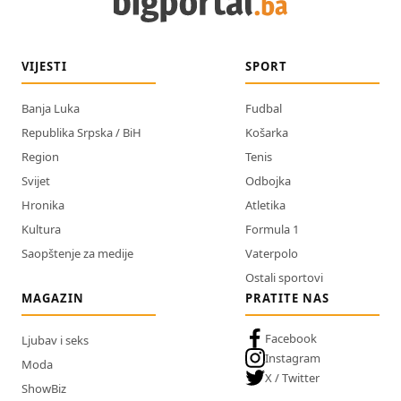
VIJESTI
SPORT
Banja Luka
Fudbal
Republika Srpska / BiH
Košarka
Region
Tenis
Svijet
Odbojka
Hronika
Atletika
Kultura
Formula 1
Saopštenje za medije
Vaterpolo
Ostali sportovi
MAGAZIN
PRATITE NAS
Facebook
Ljubav i seks
Instagram
Moda
X / Twitter
ShowBiz