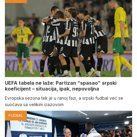
UEFA tabela ne laže: Partizan “spasao” srpski
koeficijent – situacija, ipak, nepovoljna
Evropska sezona tek je u ranoj fazi, a srpski fudbal već se
suočava sa velikim izazovom
FUDBAL