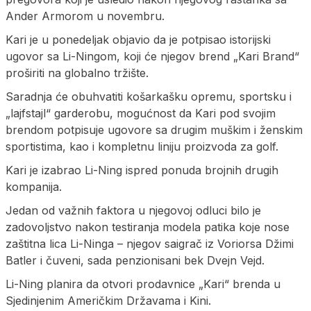
Ander Armorom u novembru.
Kari je u ponedeljak objavio da je potpisao istorijski
ugovor sa Li-Ningom, koji će njegov brend „Kari Brand“
proširiti na globalno tržište.
Saradnja će obuhvatiti košarkašku opremu, sportsku i
„lajfstajl“ garderobu, mogućnost da Kari pod svojim
brendom potpisuje ugovore sa drugim muškim i ženskim
sportistima, kao i kompletnu liniju proizvoda za golf.
Kari je izabrao Li-Ning ispred ponuda brojnih drugih
kompanija.
Jedan od važnih faktora u njegovoj odluci bilo je
zadovoljstvo nakon testiranja modela patika koje nose
zaštitna lica Li-Ninga – njegov saigrač iz Voriorsa Džimi
Batler i čuveni, sada penzionisani bek Dvejn Vejd.
Li-Ning planira da otvori prodavnice „Kari“ brenda u
Sjedinjenim Američkim Državama i Kini.