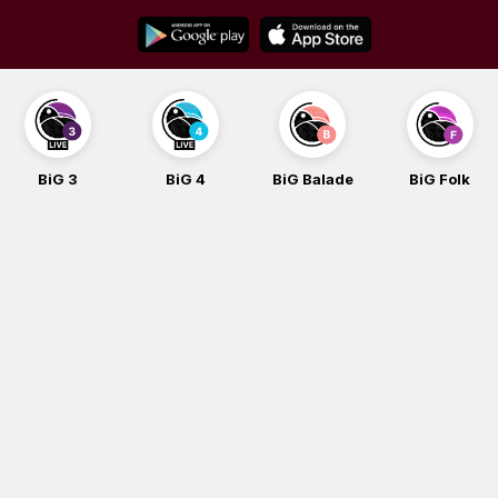
Skip
to
content
BiG 3
BiG 4
BiG Balade
BiG Folk