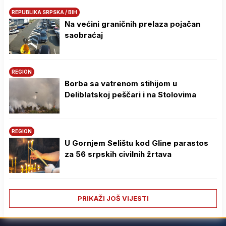
REPUBLIKA SRPSKA / BIH
Na većini graničnih prelaza pojačan
saobraćaj
REGION
Borba sa vatrenom stihijom u
Deliblatskoj peščari i na Stolovima
REGION
U Gornjem Selištu kod Gline parastos
za 56 srpskih civilnih žrtava
PRIKAŽI JOŠ VIJESTI