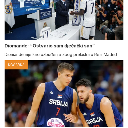
Diomande: “Ostvario sam dječački san”
Diomande nije krio uzbuđenje zbog prelaska u Real Madrid
KOŠARKA