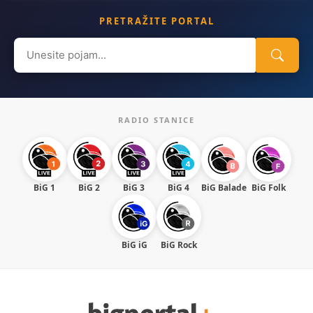
PRETRAŽITE PORTAL
Search
for:
RADIO STANICE
BiG 1
BiG 2
BiG 3
BiG 4
BiG Balade
BiG Folk
BiG iG
BiG Rock