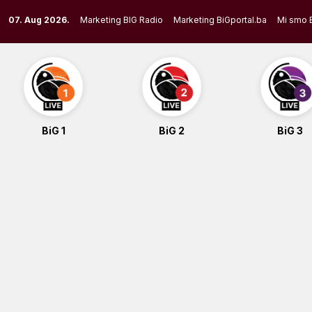
Skip
07. Aug 2026.
Marketing BIG Radio
Marketing BiGportal.ba
Mi smo 
to
content
BiG 1
BiG 2
BiG 3