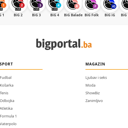
G 1
BiG 2
BiG 3
BiG 4
BiG Balade
BiG Folk
BiG iG
BiG
SPORT
MAGAZIN
Fudbal
Ljubav i seks
Košarka
Moda
Tenis
ShowBiz
Odbojka
Zanimljivo
Atletika
Formula 1
Vaterpolo