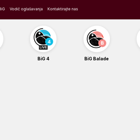
BiG
Vodič oglašavanja
Kontaktirajte nas
BiG 4
BiG Balade