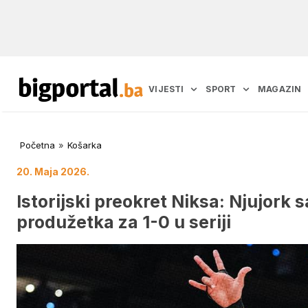
VIJESTI
SPORT
MAGAZIN
Početna
»
Košarka
20. Maja 2026.
Istorijski preokret Niksa: Njujork
produžetka za 1-0 u seriji