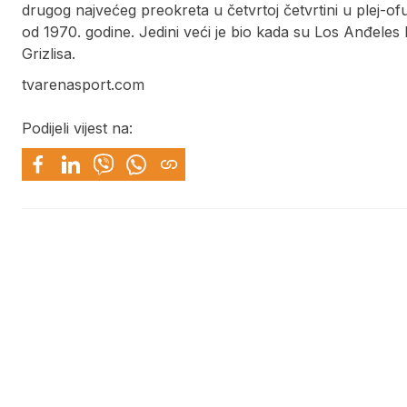
drugog najvećeg preokreta u četvrtoj četvrtini u plej-ofu
od 1970. godine. Jedini veći je bio kada su Los Anđeles
Grizlisa.
tvarenasport.com
Podijeli vijest na: