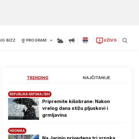
BIG BIZZ
PROGRAM
UŽIVO
TRENDING
NAJČITANIJE
REPUBLIKA SRPSKA / BIH
Pripremite kišobrane: Nakon
vrelog dana stižu pljuskovi i
grmljavina
HRONIKA
Na Јarinju privedena tri srpska