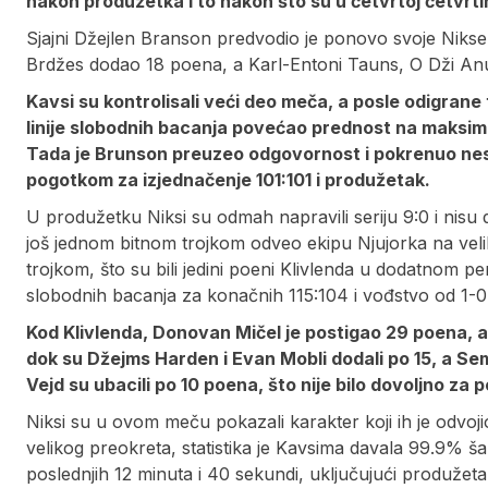
nakon produžetka i to nakon što su u četvrtoj četvrtin
Sjajni Džejlen Branson predvodio je ponovo svoje Nikse 
Brdžes dodao 18 poena, a Karl-Entoni Tauns, O Dži Anu
Kavsi su kontrolisali veći deo meča, a posle odigrane 
linije slobodnih bacanja povećao prednost na maksim
Tada je Brunson preuzeo odgovornost i pokrenuo nestv
pogotkom za izjednačenje 101:101 i produžetak.
U produžetku Niksi su odmah napravili seriju 9:0 i nisu 
još jednom bitnom trojkom odveo ekipu Njujorka na veli
trojkom, što su bili jedini poeni Klivlenda u dodatnom 
slobodnih bacanja za konačnih 115:104 i vođstvo od 1-0 
Kod Klivlenda, Donovan Mičel je postigao 29 poena, al
dok su Džejms Harden i Evan Mobli dodali po 15, a Sem
Vejd su ubacili po 10 poena, što nije bilo dovoljno za po
Niksi su u ovom meču pokazali karakter koji ih je odvoji
velikog preokreta, statistika je Kavsima davala 99.9% š
poslednjih 12 minuta i 40 sekundi, uključujući produžeta