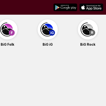
BiG Folk
BiG iG
BiG Rock