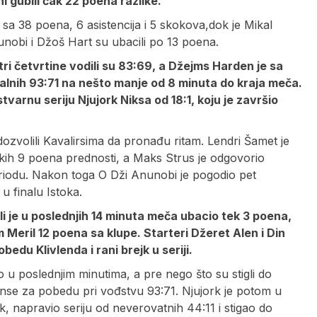
i gubili čak 22 poena razlike.
sa 38 poena, 6 asistencija i 5 skokova,dok je Mikal
nobi i Džoš Hart su ubacili po 13 poena.
tri četvrtine vodili su 83:69, a Džejms Harden je sa
alnih 93:71 na nešto manje od 8 minuta do kraja meča.
arnu seriju Njujork Niksa od 18:1, koju je završio
dozvolili Kavalirsima da pronađu ritam. Lendri Šamet je
kih 9 poena prednosti, a Maks Strus je odgovorio
periodu. Nakon toga O Dži Anunobi je pogodio pet
u finalu Istoka.
i je u poslednjih 14 minuta meča ubacio tek 3 poena,
 Meril 12 poena sa klupe. Starteri Džeret Alen i Din
bedu Klivlenda i rani brejk u seriji.
o u poslednjim minutima, a pre nego što su stigli do
anse za pobedu pri vođstvu 93:71. Njujork je potom u
k, napravio seriju od neverovatnih 44:11 i stigao do