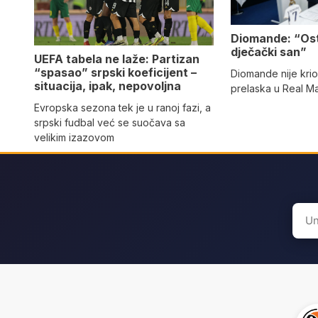
Diomande: “Os
dječački san”
UEFA tabela ne laže: Partizan
“spasao” srpski koeficijent –
Diomande nije kri
situacija, ipak, nepovoljna
prelaska u Real M
Evropska sezona tek je u ranoj fazi, a
srpski fudbal već se suočava sa
velikim izazovom
Sear
for: