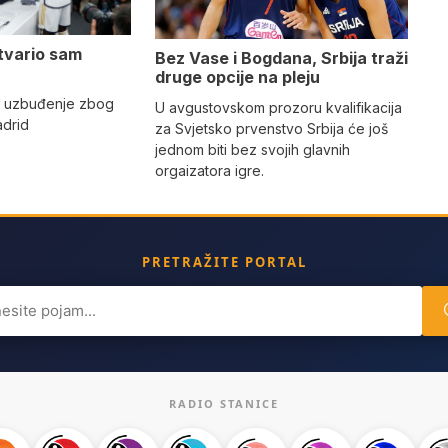
tvario sam
Bez Vase i Bogdana, Srbija traži
druge opcije na pleju
o uzbuđenje zbog
U avgustovskom prozoru kvalifikacija
adrid
za Svjetsko prvenstvo Srbija će još
jednom biti bez svojih glavnih
orgaizatora igre.
PRETRAŽITE PORTAL
ch
RADIO STANICE