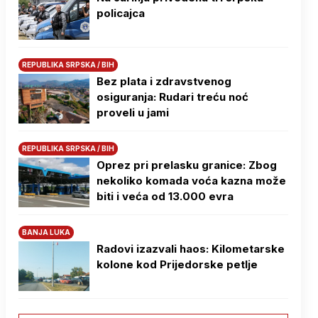
policajca
REPUBLIKA SRPSKA / BIH
Bez plata i zdravstvenog
osiguranja: Rudari treću noć
proveli u jami
REPUBLIKA SRPSKA / BIH
Oprez pri prelasku granice: Zbog
nekoliko komada voća kazna može
biti i veća od 13.000 evra
BANJA LUKA
Radovi izazvali haos: Kilometarske
kolone kod Prijedorske petlje