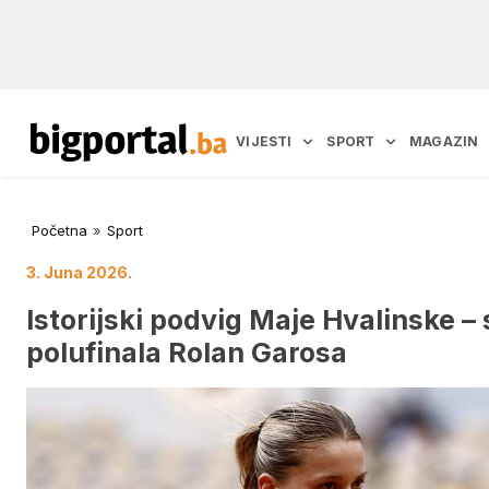
VIJESTI
SPORT
MAGAZIN
Početna
»
Sport
3. Juna 2026.
Istorijski podvig Maje Hvalinske – 
polufinala Rolan Garosa