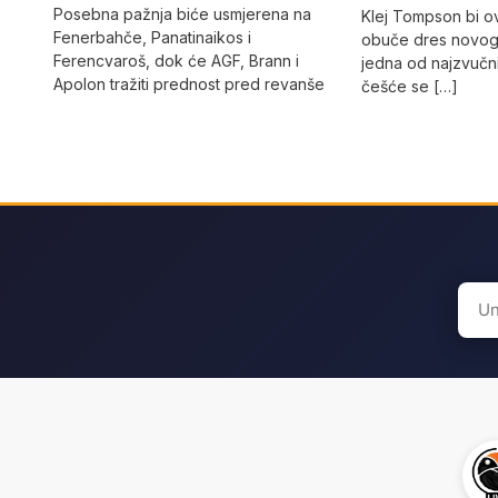
Posebna pažnja biće usmjerena na
Klej Tompson bi o
Fenerbahče, Panatinaikos i
obuče dres novog
Ferencvaroš, dok će AGF, Brann i
jedna od najzvučni
Apolon tražiti prednost pred revanše
češće se […]
Sear
for: