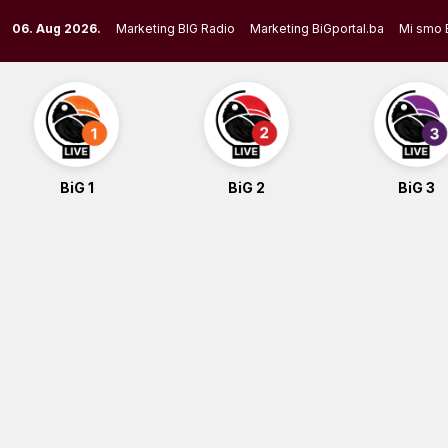
Skip
06. Aug 2026.
Marketing BIG Radio
Marketing BiGportal.ba
Mi smo 
to
content
BiG 1
BiG 2
BiG 3