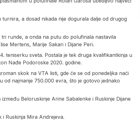
 je plasmanom u polufinale Rolan Garosa ubedljivo najveći
 turnira, a dosad nikada nije dogurala dalje od drugog
e tri runde, a onda na putu do polufinala nastavila
ise Mertens, Marije Sakari i Dijane Peri.
. teniserku sveta. Postala je tek druga kvalifikantkinja u
nakon Nađe Podoroske 2020. godine.
roman skok na VTA listi, gde će se od ponedeljka naći
du od najmanje 750.000 evra, što je gotovo jednako
između Beloruskinje Arine Sabalenke i Ruskinje Dijane
 i Ruskinja Mira Andrejeva.