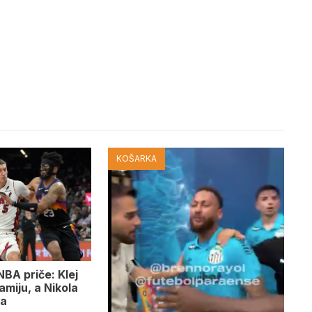
KOŠARKA
NBA priče: Klej
miju, a Nikola
sa