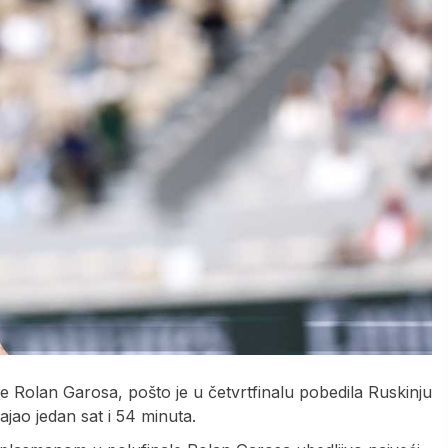
le Rolan Garosa, pošto je u četvrtfinalu pobedila Ruskinju
ajao jedan sat i 54 minuta.