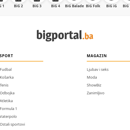
G 1
BiG 2
BiG 3
BiG 4
BiG Balade
BiG Folk
BiG iG
BiG
SPORT
MAGAZIN
Fudbal
Ljubav i seks
Košarka
Moda
Tenis
ShowBiz
Odbojka
Zanimljivo
Atletika
Formula 1
Vaterpolo
Ostali sportovi