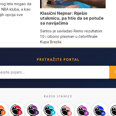
vog leta mogao da
 NBA kluba, a kao
Klasični Nejmar: Riješio
jih opcija sve
utakmicu, pa htio da se potuče
sa navijačima
Santos je savladao Remo rezultatom
1:0 i izborio plasman u četvrtfinale
Kupa Brazila
PRETRAŽITE PORTAL
ch
RADIO STANICE