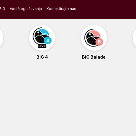
BiG
Vodič oglašavanja
Kontaktirajte nas
BiG 4
BiG Balade