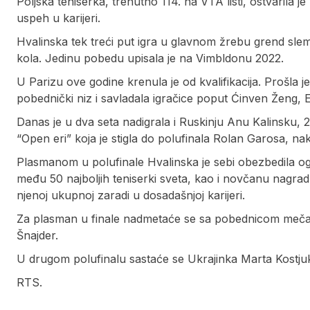
Poljska teniserka, trenutno 114. na VTA listi, ostvarila
uspeh u karijeri.
Hvalinska tek treći put igra u glavnom žrebu grend slem
kola. Jedinu pobedu upisala je na Vimbldonu 2022.
U Parizu ove godine krenula je od kvalifikacija. Prošla j
pobednički niz i savladala igračice poput Ćinven Ženg, El
Danas je u dva seta nadigrala i Ruskinju Anu Kalinsku, 24
“Open eri” koja je stigla do polufinala Rolan Garosa, 
Plasmanom u polufinale Hvalinska je sebi obezbedila og
među 50 najboljih teniserki sveta, kao i novčanu nagra
njenoj ukupnoj zaradi u dosadašnjoj karijeri.
Za plasman u finale nadmetaće se sa pobednicom meča 
Šnajder.
U drugom polufinalu sastaće se Ukrajinka Marta Kostjuk
RTS.