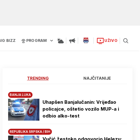
BIG BIZZ
PROGRAM
UŽIVO
TRENDING
NAJČITANIJE
BANJA LUKA
Uhapšen Banjalučanin: Vrijeđao
policajce, oštetio vozilo MUP-a i
odbio alko-test
REPUBLIKA SRPSKA / BIH
Vučić žestoko odgovorio Helezu: