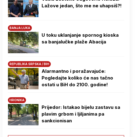
Lažove jedan, što me ne uhapsiš?!
BANJA LUKA
U toku uklanjanje spornog kioska
sa banjalučke plaže Abacija
REPUBLIKA SRPSKA / BIH
Alarmantno i poražavajuće:
Pogledajte koliko će nas tačno
ostati u BiH do 2100. godine!
HRONIKA
Prijedor: Istakao bijelu zastavu sa
plavim grbom i ljiljanima pa
sankcionisan