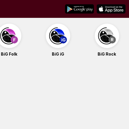
BiG Folk
BiG iG
BiG Rock