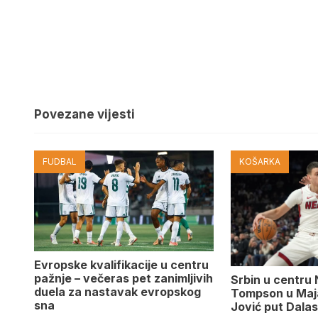
Povezane vijesti
FUDBAL
KOŠARKA
Evropske kvalifikacije u centru
pažnje – večeras pet zanimljivih
Srbin u centru 
duela za nastavak evropskog
Tompson u Maja
sna
Jović put Dala