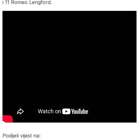
i 11 Romeo Lengford.
Podijeli vijest na: