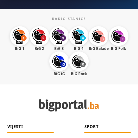
RADIO STANICE
BiG 1
BiG 2
BiG 3
BiG 4
BiG Balade
BiG Folk
BiG iG
BiG Rock
VIJESTI
SPORT