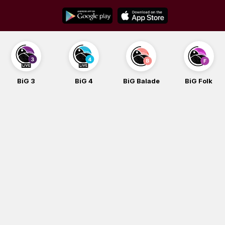
Skip
to
content
BiG 3
BiG 4
BiG Balade
BiG Folk