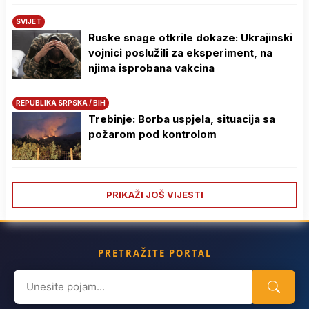
SVIJET
Ruske snage otkrile dokaze: Ukrajinski
vojnici poslužili za eksperiment, na
njima isprobana vakcina
REPUBLIKA SRPSKA / BIH
Trebinje: Borba uspjela, situacija sa
požarom pod kontrolom
PRIKAŽI JOŠ VIJESTI
PRETRAŽITE PORTAL
Search
for: