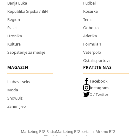
Banja Luka
Fudbal
Republika Srpska / BiH
Košarka
Region
Tenis
Svijet
Odbojka
Hronika
Atletika
Kultura
Formula 1
Saopštenje za medije
Vaterpolo
Ostali sportovi
MAGAZIN
PRATITE NAS
Facebook
Ljubav i seks
Instagram
Moda
X / Twitter
ShowBiz
Zanimljivo
Marketing BIG Radio
Marketing BIGportal.ba
Mi smo BIG