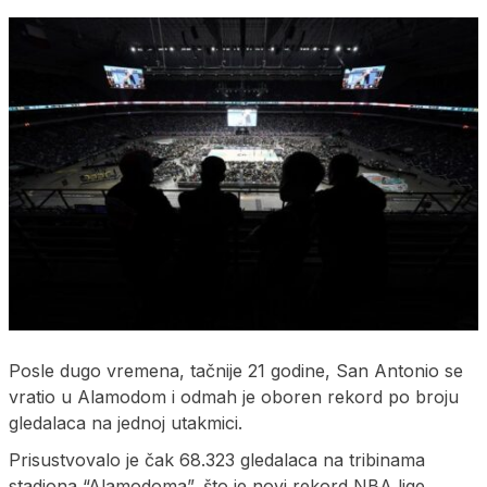
Posle dugo vremena, tačnije 21 godine, San Antonio se
vratio u Alamodom i odmah je oboren rekord po broju
gledalaca na jednoj utakmici.
Prisustvovalo je čak 68.323 gledalaca na tribinama
stadiona “Alamodoma”, što je novi rekord NBA lige.