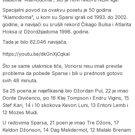
Specijalni povod za ovakvu posetu je 50 godina
“Alamodoma”, u kom su Sparsi igrali od 1993. do 2002.
godine, a navijači su srušili rekord Čikago Bulsa i Atlanta
Hoksa iz Džordžijadoma 1998. godine.
Tada je bilo 62.046 navijača.
https://youtu.be/dkGnXjCqkaI
Što se same utakmice tiče, Voriorsi nisu imali previše
problema da pobede Sparse i bili u prednosti gotovo
svih 48 minuta.
Sa 25 poena je najefikasniji bio Džordan Pul, 22 je imao
Donte Divićenco, po 16 Klej Tompson i Endru Vigins, 15
Stef Kari, 14 i 10 skokova Kevon Luni, 13 Entoni Lemb i
12 Mozes Mudi.
U redovima Sparsa, 21 poen je imao Tre Džons, 17
Keldon Džonson, 14 Dag Mekdermot, 12 Malaki Brenam