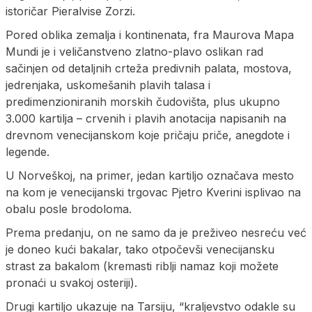
istoričar Pieralvise Zorzi.
Pored oblika zemalja i kontinenata, fra Maurova Mapa
Mundi je i veličanstveno zlatno-plavo oslikan rad
sačinjen od detaljnih crteža predivnih palata, mostova,
jedrenjaka, uskomešanih plavih talasa i
predimenzioniranih morskih čudovišta, plus ukupno
3.000 kartilja – crvenih i plavih anotacija napisanih na
drevnom venecijanskom koje pričaju priče, anegdote i
legende.
U Norveškoj, na primer, jedan kartiljo označava mesto
na kom je venecijanski trgovac Pjetro Kverini isplivao na
obalu posle brodoloma.
Prema predanju, on ne samo da je preživeo nesreću već
je doneo kući bakalar, tako otpočevši venecijansku
strast za bakalom (kremasti riblji namaz koji možete
pronaći u svakoj osteriji).
Drugi kartiljo ukazuje na Tarsiju, “kraljevstvo odakle su