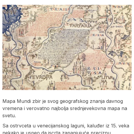
Mapa Mundi zbir je svog geografskog znanja davnog
vremena i verovatno najbolja srednjevekovna mapa na
svetu.
Sa ostrvceta u venecijanskog laguni, kaluđer iz 15. veka
nekako je uspeo da iscrta zapanjujuće preciznu