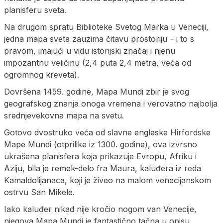
planisferu sveta.
Na drugom spratu Biblioteke Svetog Marka u Veneciji,
jedna mapa sveta zauzima čitavu prostoriju – i to s
pravom, imajući u vidu istorijski značaj i njenu
impozantnu veličinu (2,4 puta 2,4 metra, veća od
ogromnog kreveta).
Dovršena 1459. godine, Mapa Mundi zbir je svog
geografskog znanja onoga vremena i verovatno najbolja
srednjevekovna mapa na svetu.
Gotovo dvostruko veća od slavne engleske Hirfordske
Mape Mundi (otprilike iz 1300. godine), ova izvrsno
ukrašena planisfera koja prikazuje Evropu, Afriku i
Aziju, bila je remek-delo fra Maura, kaluđera iz reda
Kamaldolijanaca, koji je živeo na malom venecijanskom
ostrvu San Mikele.
Iako kaluđer nikad nije kročio nogom van Venecije,
njegova Mapa Mundi je fantastično tačna u opisu