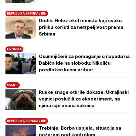
REPUBLIKA SRPSKA / BIH
Dodik: Helez ekstremista koji svaku
priliku koristi za netrpeljivost prema
Srbima
HRONIKA
Osumnjičeni za pomaganje u napadu na
Dabića ide na slobodu: Nikoliću
predložen kućni pritvor
SVIJET
Ruske snage otkrile dokaze: Ukrajinski
vojnici poslužili za eksperiment, na
njima isprobana vakcina
REPUBLIKA SRPSKA / BIH
Trebinje: Borba uspjela, situacija sa
požarom pod kontrolom