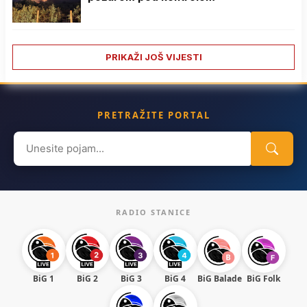
PRIKAŽI JOŠ VIJESTI
PRETRAŽITE PORTAL
Search
for:
RADIO STANICE
BiG 1
BiG 2
BiG 3
BiG 4
BiG Balade
BiG Folk