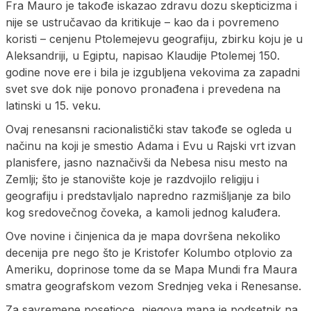
Fra Mauro je takođe iskazao zdravu dozu skepticizma i
nije se ustručavao da kritikuje – kao da i povremeno
koristi – cenjenu Ptolemejevu geografiju, zbirku koju je u
Aleksandriji, u Egiptu, napisao Klaudije Ptolemej 150.
godine nove ere i bila je izgubljena vekovima za zapadni
svet sve dok nije ponovo pronađena i prevedena na
latinski u 15. veku.
Ovaj renesansni racionalistički stav takođe se ogleda u
načinu na koji je smestio Adama i Evu u Rajski vrt izvan
planisfere, jasno naznačivši da Nebesa nisu mesto na
Zemlji; što je stanovište koje je razdvojilo religiju i
geografiju i predstavljalo napredno razmišljanje za bilo
kog sredovečnog čoveka, a kamoli jednog kaluđera.
Ove novine i činjenica da je mapa dovršena nekoliko
decenija pre nego što je Kristofer Kolumbo otplovio za
Ameriku, doprinose tome da se Mapa Mundi fra Maura
smatra geografskom vezom Srednjeg veka i Renesanse.
Za savremene posetioce, njegova mapa je podsetnik na