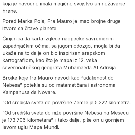
koja je navodno imala magično svojstvo umnožavanje
hrane.
Pored Marka Pola, Fra Mauro je imao brojne druge
izvore sa čitave planete.
Činjenica da karta izgleda naopačke savremenim
zapadnjačkim očima, sa jugom odozgo, mogla bi da
ukaže na to da je on bio inspirisan arapskom
kartografijom, kao što je mapa iz 12. veka
severnoafričkog geografa Muhamaeda Al Adrisija.
Brojke koje fra Mauro navodi kao “udaljenost do
Nebesa” potekle su od matematičara i astronoma
Kampanusa de Novare.
“Od središta sveta do površine Zemlje je 5.222 kilometra.
“Od središta sveta do niže površine Nebesa na Mesecu
je 173.706 kilometara”, i tako dalje, piše on u gornjem
levom uglu Mape Mundi.