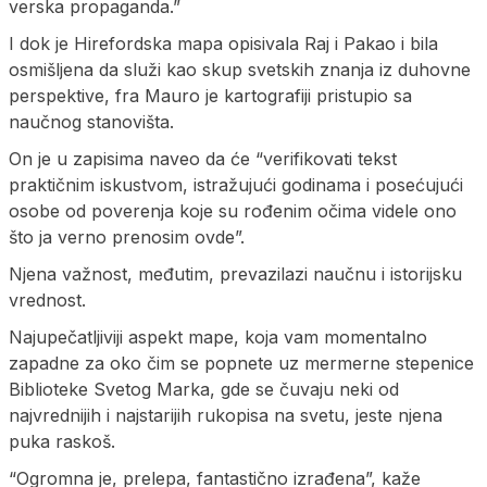
verska propaganda.”
I dok je Hirefordska mapa opisivala Raj i Pakao i bila
osmišljena da služi kao skup svetskih znanja iz duhovne
perspektive, fra Mauro je kartografiji pristupio sa
naučnog stanovišta.
On je u zapisima naveo da će “verifikovati tekst
praktičnim iskustvom, istražujući godinama i posećujući
osobe od poverenja koje su rođenim očima videle ono
što ja verno prenosim ovde”.
Njena važnost, međutim, prevazilazi naučnu i istorijsku
vrednost.
Najupečatljiviji aspekt mape, koja vam momentalno
zapadne za oko čim se popnete uz mermerne stepenice
Biblioteke Svetog Marka, gde se čuvaju neki od
najvrednijih i najstarijih rukopisa na svetu, jeste njena
puka raskoš.
“Ogromna je, prelepa, fantastično izrađena”, kaže