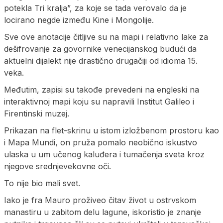
potekla Tri kralja”, za koje se tada verovalo da je
locirano negde između Kine i Mongolije.
Sve ove anotacije čitljive su na mapi i relativno lake za
dešifrovanje za govornike venecijanskog budući da
aktuelni dijalekt nije drastično drugačiji od idioma 15.
veka.
Međutim, zapisi su takođe prevedeni na engleski na
interaktivnoj mapi koju su napravili Institut Galileo i
Firentinski muzej.
Prikazan na flet-skrinu u istom izložbenom prostoru kao
i Mapa Mundi, on pruža pomalo neobično iskustvo
ulaska u um učenog kaluđera i tumačenja sveta kroz
njegove srednjevekovne oči.
To nije bio mali svet.
Iako je fra Mauro proživeo čitav život u ostrvskom
manastiru u zabitom delu lagune, iskoristio je znanje