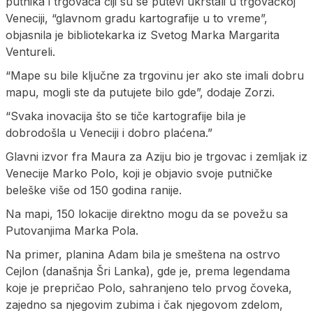
putnika i trgovaca čiji su se putevi ukrštali u trgovačkoj
Veneciji, “glavnom gradu kartografije u to vreme”,
objasnila je bibliotekarka iz Svetog Marka Margarita
Ventureli.
“Mape su bile ključne za trgovinu jer ako ste imali dobru
mapu, mogli ste da putujete bilo gde”, dodaje Zorzi.
“Svaka inovacija što se tiče kartografije bila je
dobrodošla u Veneciji i dobro plaćena.”
Glavni izvor fra Maura za Aziju bio je trgovac i zemljak iz
Venecije Marko Polo, koji je objavio svoje putničke
beleške više od 150 godina ranije.
Na mapi, 150 lokacije direktno mogu da se povežu sa
Putovanjima Marka Pola.
Na primer, planina Adam bila je smeštena na ostrvo
Cejlon (današnja Šri Lanka), gde je, prema legendama
koje je prepričao Polo, sahranjeno telo prvog čoveka,
zajedno sa njegovim zubima i čak njegovom zdelom,