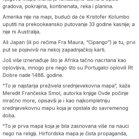
gradova, pokrajina, kontinenata, reka i planina.
Amerika nije na mapi, budući da će Kristofer Kolumbo
uputiti na prekookeansko putovanje 33 godine kasnije; a
nije ni Australija.
Ali Japan (ili po rečima Fra Maura, “Cipango”) je tu, prvi
put se pojavivši na nekoj zapadnjačkoj karti.
Još više iznenađuje što je Afrika tačno nacrtana kao
oplovljiva, mnogo pre nego što su Portugalci oplovili Rt
Dobre nade 1488. godine.
“To je najstarija preživela srednjevekovna mapa”, kaže
Meredit Frančeska Smol, autorka knjige Ovde počinje
mračno more, opisavši je i kao najkompletniju
srednjevekovnu mapu koja je opstala do savremenog
doba.
“To je prva mapa koja je bila zasnovana više na nauci
nego na religiji. Hirfordska mapa je čista propaganda,