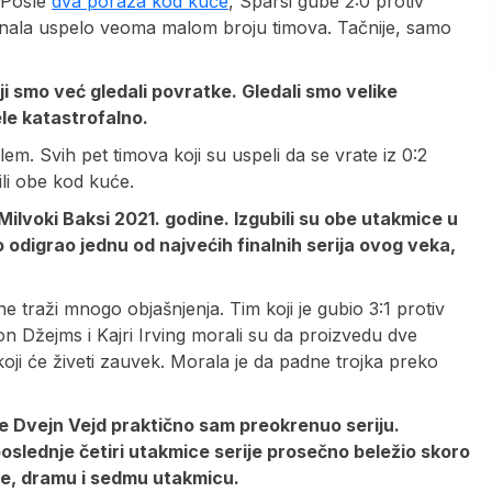
. Posle
dva poraza kod kuće
, Sparsi gube 2:0 protiv
i finala uspelo veoma malom broju timova. Tačnije, samo
ji smo već gledali povratke. Gledali smo velike
ele katastrofalno.
em. Svih pet timova koji su uspeli da se vrate iz 0:2
ili obe kod kuće.
u Milvoki Baksi 2021. godine. Izgubili su obe utakmice u
o odigrao jednu od najvećih finalnih serija ovog veka,
 ne traži mnogo objašnjenja. Tim koji je gubio 3:1 protiv
 Džejms i Kajri Irving morali su da proizvedu dve
oji će živeti zauvek. Morala je da padne trojka preko
e Dvejn Vejd praktično sam preokrenuo seriju.
u poslednje četiri utakmice serije prosečno beležio skoro
de, dramu i sedmu utakmicu.