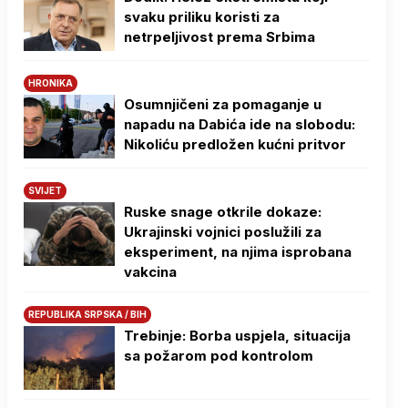
svaku priliku koristi za
netrpeljivost prema Srbima
HRONIKA
Osumnjičeni za pomaganje u
napadu na Dabića ide na slobodu:
Nikoliću predložen kućni pritvor
SVIJET
Ruske snage otkrile dokaze:
Ukrajinski vojnici poslužili za
eksperiment, na njima isprobana
vakcina
REPUBLIKA SRPSKA / BIH
Trebinje: Borba uspjela, situacija
sa požarom pod kontrolom