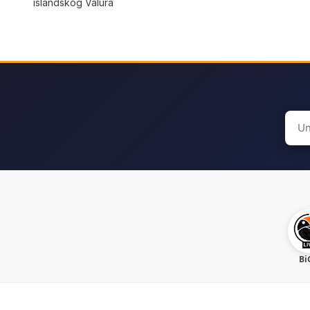
islandskog Valura
Sear
for:
Bi