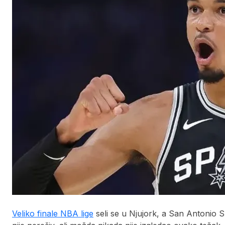
Veliko finale NBA lige
seli se u Njujork, a San Antonio S