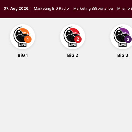
Skip
07. Aug 2026.
Marketing BIG Radio
Marketing BiGportal.ba
Mi smo 
to
content
BiG 1
BiG 2
BiG 3