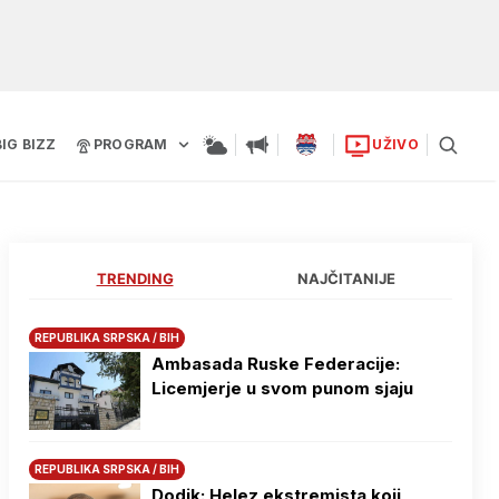
BIG BIZZ
PROGRAM
UŽIVO
TRENDING
NAJČITANIJE
REPUBLIKA SRPSKA / BIH
Ambasada Ruske Federacije:
Licemjerje u svom punom sjaju
REPUBLIKA SRPSKA / BIH
Dodik: Helez ekstremista koji