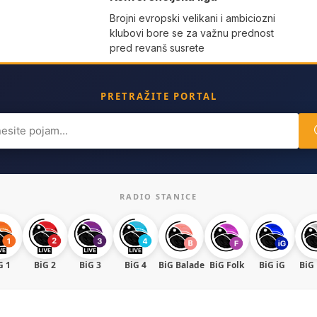
Brojni evropski velikani i ambiciozni
klubovi bore se za važnu prednost
pred revanš susrete
PRETRAŽITE PORTAL
ch
RADIO STANICE
G 1
BiG 2
BiG 3
BiG 4
BiG Balade
BiG Folk
BiG iG
BiG