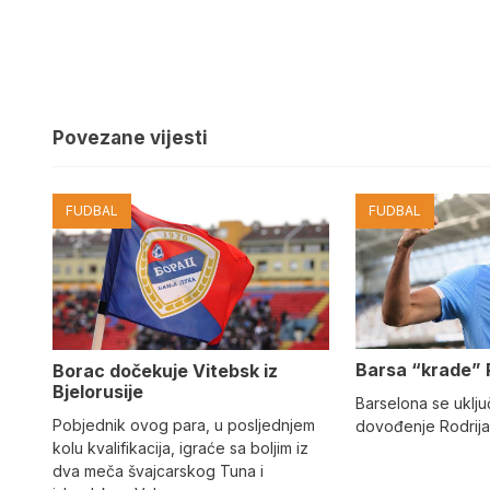
Povezane vijesti
FUDBAL
FUDBAL
Barsa “krade” 
Borac dočekuje Vitebsk iz
Bjelorusije
Barselona se uključ
Pobjednik ovog para, u posljednjem
dovođenje Rodrija
kolu kvalifikacija, igraće sa boljim iz
dva meča švajcarskog Tuna i