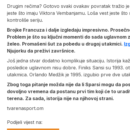
Drugim rečima? Gotovo svaki ovakav povratak tražio je
jeste što imaju Viktora Vembanjamu. Loša vest jeste št
kontroliše seriju.
Brojke Francuza i dalje izgledaju impresivno. Prosečn
Problem je što su ključni momenti do sada uglavnom z
želeo.
Promašeni šut za pobedu u drugoj utakmici.
Iz
Njujorku da preživi završnice.
Još jedna stvar dodatno komplikuje situaciju. Istorija k
posledice uglavnom nisu dobre. Finiks Sansi su 1993. otvo
utakmica. Orlando Medžik je 1995. izgubio prve dve uta
Zbog toga pitanje možda nije da li Sparsi mogu da postan
dovoljno vremena da postanu prvi tim koji će to ura
terena. Za sada, istorija nije na njihovoj strani.
tvarenasport.om
Podijeli vijest na: