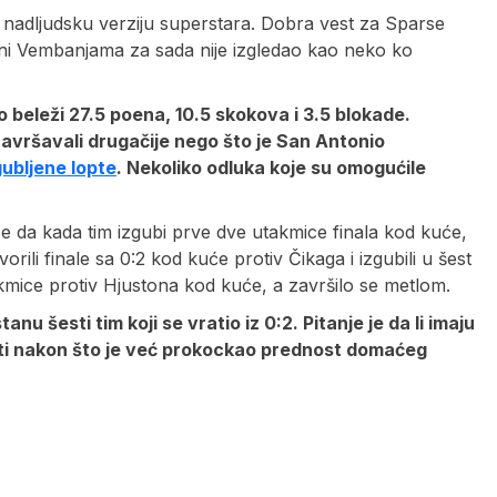
 nadljudsku verziju superstara. Dobra vest za Sparse
o ni Vembanjama za sada nije izgledao kao neko ko
o beleži 27.5 poena, 10.5 skokova i 3.5 blokade.
avršavali drugačije nego što je San Antonio
gubljene lopte
. Nekoliko odluka koje su omogućile
aže da kada tim izgubi prve dve utakmice finala kod kuće,
rili finale sa 0:2 kod kuće protiv Čikaga i izgubili u šest
kmice protiv Hjustona kod kuće, a završilo se metlom.
u šesti tim koji se vratio iz 0:2. Pitanje je da li imaju
diti nakon što je već prokockao prednost domaćeg