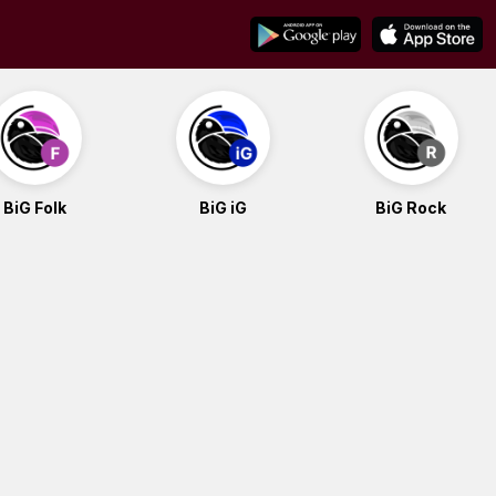
BiG Folk
BiG iG
BiG Rock