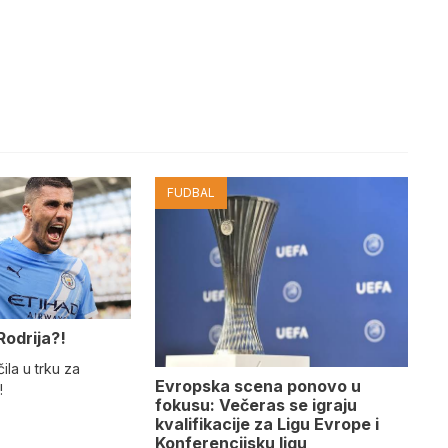
FUDBAL
Rodrija?!
ila u trku za
Evropska scena ponovo u
!
fokusu: Večeras se igraju
kvalifikacije za Ligu Evrope i
Konferencijsku ligu