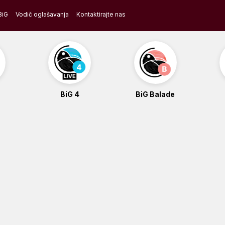
BiG
Vodič oglašavanja
Kontaktirajte nas
BiG 4
BiG Balade