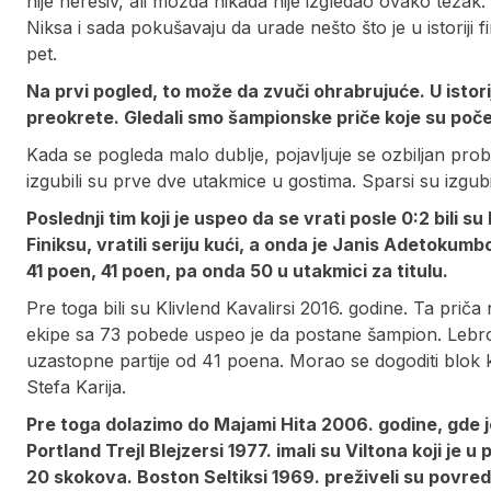
nije nerešiv, ali možda nikada nije izgledao ovako težak
Niksa i sada pokušavaju da urade nešto što je u istorij
pet.
Na prvi pogled, to može da zvuči ohrabrujuće. U istori
preokrete. Gledali smo šampionske priče koje su poč
Kada se pogleda malo dublje, pojavljuje se ozbiljan probl
izgubili su prve dve utakmice u gostima. Sparsi su izgub
Poslednji tim koji je uspeo da se vrati posle 0:2 bili s
Finiksu, vratili seriju kući, a onda je Janis Adetokumb
41 poen, 41 poen, pa onda 50 u utakmici za titulu.
Pre toga bili su Klivlend Kavalirsi 2016. godine. Ta priča
ekipe sa 73 pobede uspeo je da postane šampion. Lebron
uzastopne partije od 41 poena. Morao se dogoditi blok k
Stefa Karija.
Pre toga dolazimo do Majami Hita 2006. godine, gde j
Portland Trejl Blejzersi 1977. imali su Viltona koji je 
20 skokova. Boston Seltiksi 1969. preživeli su povre