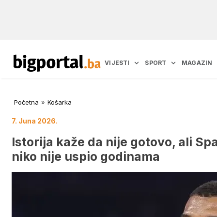
VIJESTI
SPORT
MAGAZIN
Početna
»
Košarka
7. Juna 2026.
Istorija kaže da nije gotovo, ali 
niko nije uspio godinama