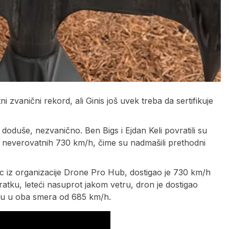
zvanični rekord, ali Ginis još uvek treba da sertifikuje
oduše, nezvanično. Ben Bigs i Ejdan Keli povratili su
 do neverovatnih 730 km/h, čime su nadmašili prethodni
ac iz organizacije Drone Pro Hub, dostigao je 730 km/h
atku, leteći nasuprot jakom vetru, dron je dostigao
nu u oba smera od 685 km/h.