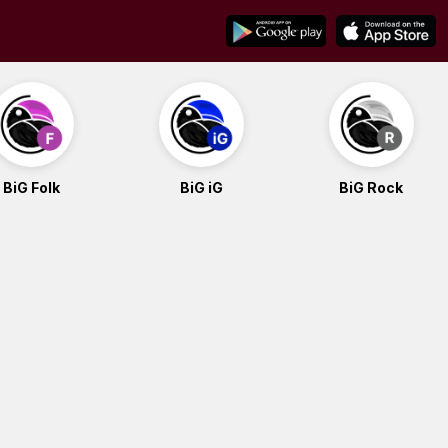
BiG Folk
BiG iG
BiG Rock