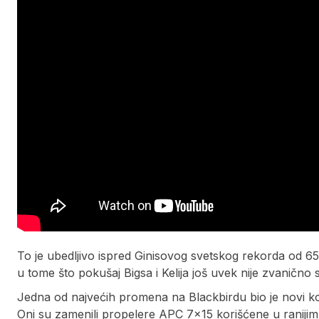
To je ubedljivo ispred Ginisovog svetskog rekorda od 657
u tome što pokušaj Bigsa i Kelija još uvek nije zvanično 
Jedna od najvećih promena na Blackbirdu bio je novi k
Oni su zamenili propelere APC 7×15 korišćene u ranijim l