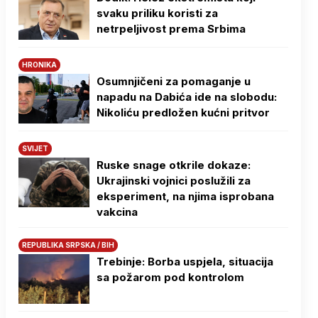
svaku priliku koristi za
netrpeljivost prema Srbima
HRONIKA
Osumnjičeni za pomaganje u
napadu na Dabića ide na slobodu:
Nikoliću predložen kućni pritvor
SVIJET
Ruske snage otkrile dokaze:
Ukrajinski vojnici poslužili za
eksperiment, na njima isprobana
vakcina
REPUBLIKA SRPSKA / BIH
Trebinje: Borba uspjela, situacija
sa požarom pod kontrolom