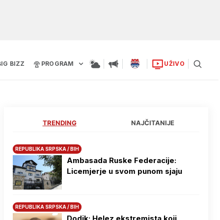
BIG BIZZ
PROGRAM
UŽIVO
TRENDING
NAJČITANIJE
REPUBLIKA SRPSKA / BIH
Ambasada Ruske Federacije:
Licemjerje u svom punom sjaju
REPUBLIKA SRPSKA / BIH
Dodik: Helez ekstremista koji