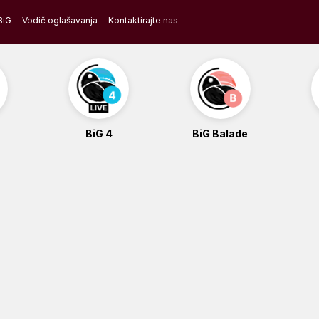
BiG
Vodič oglašavanja
Kontaktirajte nas
BiG 4
BiG Balade