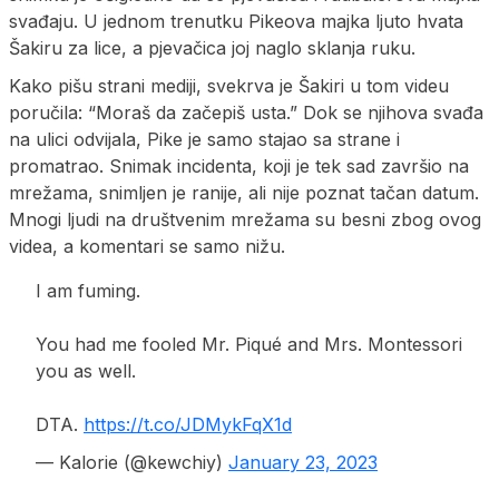
svađaju. U jednom trenutku Pikeova majka ljuto hvata
Šakiru za lice, a pjevačica joj naglo sklanja ruku.
Kako pišu strani mediji, svekrva je Šakiri u tom videu
poručila: “Moraš da začepiš usta.” Dok se njihova svađa
na ulici odvijala, Pike je samo stajao sa strane i
promatrao. Snimak incidenta, koji je tek sad završio na
mrežama, snimljen je ranije, ali nije poznat tačan datum.
Mnogi ljudi na društvenim mrežama su besni zbog ovog
videa, a komentari se samo nižu.
I am fuming.
You had me fooled Mr. Piqué and Mrs. Montessori
you as well.
DTA.
https://t.co/JDMykFqX1d
— Kalorie (@kewchiy)
January 23, 2023