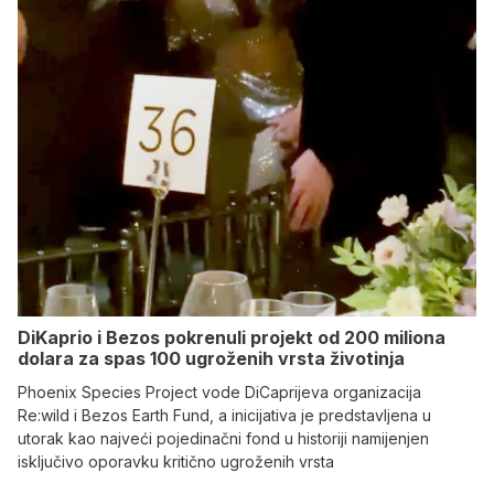
DiKaprio i Bezos pokrenuli projekt od 200 miliona
dolara za spas 100 ugroženih vrsta životinja
Phoenix Species Project vode DiCaprijeva organizacija
Re:wild i Bezos Earth Fund, a inicijativa je predstavljena u
utorak kao najveći pojedinačni fond u historiji namijenjen
isključivo oporavku kritično ugroženih vrsta