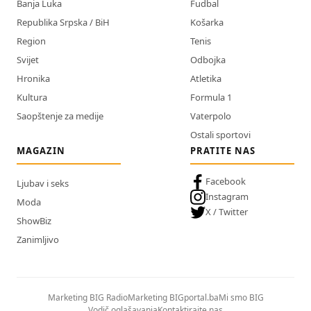
Banja Luka
Fudbal
Republika Srpska / BiH
Košarka
Region
Tenis
Svijet
Odbojka
Hronika
Atletika
Kultura
Formula 1
Saopštenje za medije
Vaterpolo
Ostali sportovi
MAGAZIN
PRATITE NAS
Facebook
Ljubav i seks
Instagram
Moda
X / Twitter
ShowBiz
Zanimljivo
Marketing BIG Radio
Marketing BIGportal.ba
Mi smo BIG
Vodič oglašavanja
Kontaktirajte nas