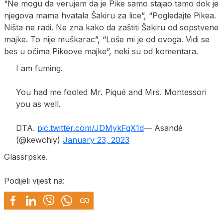
“Ne mogu da verujem da je Pike samo stajao tamo dok je
njegova mama hvatala Šakiru za lice”, “Pogledajte Pikea.
Ništa ne radi. Ne zna kako da zaštiti Šakiru od sopstvene
majke. To nije muškarac”, “Loše mi je od ovoga. Vidi se
bes u očima Pikeove majke”, neki su od komentara.
I am fuming.
You had me fooled Mr. Piqué and Mrs. Montessori
you as well.
DTA.
pic.twitter.com/JDMykFqX1d
— Asandé
(@kewchiy)
January 23, 2023
Glassrpske.
Podijeli vijest na: