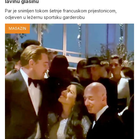
lavinu glasinu
Par je snimljen tokom šetnje francuskom prijestonicom,
odjeven u ležernu sportsku garderobu
MAGAZIN