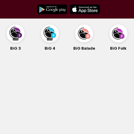
Skip
to
content
BiG 3
BiG 4
BiG Balade
BiG Folk