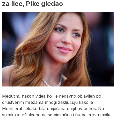
za lice, Pike gledao
Međutim, nakon videa koji je nedavno objavljen po
društvenim mrežama mnogi zaključuju kako je
Montserat itekako bila umješana u njihov odnos. Na
snimku je očigledno da se pjevačica i fudbalerova majka