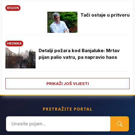
REGION
Tači ostaje u pritvoru
HRONIKA
Detalji požara kod Banjaluke: Mrtav
pijan palio vatru, pa napravio haos
PRIKAŽI JOŠ VIJESTI
PRETRAŽITE PORTAL
Search
for: