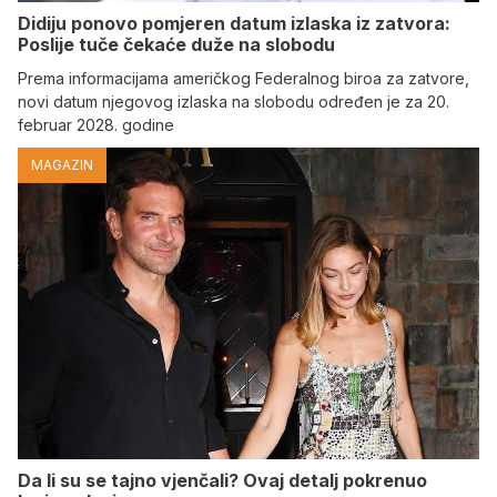
Didiju ponovo pomjeren datum izlaska iz zatvora:
Poslije tuče čekaće duže na slobodu
Prema informacijama američkog Federalnog biroa za zatvore,
novi datum njegovog izlaska na slobodu određen je za 20.
februar 2028. godine
MAGAZIN
Da li su se tajno vjenčali? Ovaj detalj pokrenuo