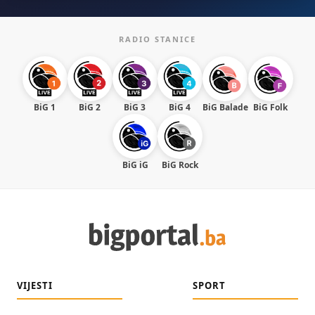
RADIO STANICE
BiG 1
BiG 2
BiG 3
BiG 4
BiG Balade
BiG Folk
BiG iG
BiG Rock
VIJESTI
SPORT