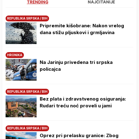
TRENDING
NAJČITANIJE
REPUBLIKA SRPSKA / BIH
Pripremite kišobrane: Nakon vrelog
dana stižu pljuskovi i grmljavina
HRONIKA
Na Јarinju privedena tri srpska
policajca
REPUBLIKA SRPSKA / BIH
Bez plata i zdravstvenog osiguranja:
Rudari treću noć proveli u jami
REPUBLIKA SRPSKA / BIH
Oprez pri prelasku granice: Zbog