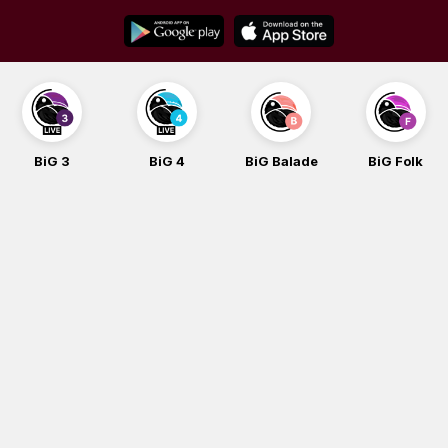
Skip
to
content
BiG 3
BiG 4
BiG Balade
BiG Folk