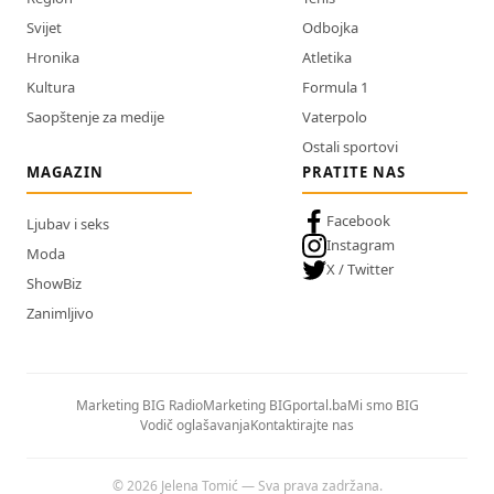
Svijet
Odbojka
Hronika
Atletika
Kultura
Formula 1
Saopštenje za medije
Vaterpolo
Ostali sportovi
MAGAZIN
PRATITE NAS
Facebook
Ljubav i seks
Instagram
Moda
X / Twitter
ShowBiz
Zanimljivo
Marketing BIG Radio
Marketing BIGportal.ba
Mi smo BIG
Vodič oglašavanja
Kontaktirajte nas
© 2026 Jelena Tomić — Sva prava zadržana.