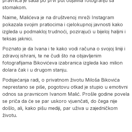
pravnica je sada po prvi put objavila fotografiju sa
stomakom.
Naime, Malićeva je na društvenoj mreži Instagram
pokazala svojim pratiocima i cjelokupnoj javnosti kako
izgleda u podmakloj trudnoći, pozirajući u bijeloj haljini i
teksas jaknici.
Poznato je da Ivana i te kako vodi računa o svojoj liniji i
zdravoj ishrani, te ne čudi što na objavljenim
fotografijama Bikovićeva izabranica izgleda kao milion
dolara čak i u drugom stanju.
Podsjećanja radi, o privatnom životu Miloša Bikovića
neprestano se piše, pogotovu otkad je stupio u emotivni
odnos sa pravnicom Ivanom Malić. Prošle godine povela
se priča da će se par uskoro vjuenčati, do čega nije
došlo, ali, kako pišu mediji, par uživa u zajedničkom
životu.