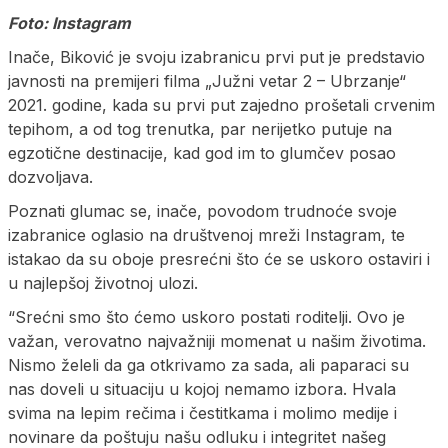
Foto: Instagram
Inače, Biković je svoju izabranicu prvi put je predstavio
javnosti na premijeri filma „Južni vetar 2 – Ubrzanje“
2021. godine, kada su prvi put zajedno prošetali crvenim
tepihom, a od tog trenutka, par nerijetko putuje na
egzotične destinacije, kad god im to glumčev posao
dozvoljava.
Poznati glumac se, inače, povodom trudnoće svoje
izabranice oglasio na društvenoj mreži Instagram, te
istakao da su oboje presrećni što će se uskoro ostaviri i
u najlepšoj životnoj ulozi.
“Srećni smo što ćemo uskoro postati roditelji. Ovo je
važan, verovatno najvažniji momenat u našim životima.
Nismo želeli da ga otkrivamo za sada, ali paparaci su
nas doveli u situaciju u kojoj nemamo izbora. Hvala
svima na lepim rečima i čestitkama i molimo medije i
novinare da poštuju našu odluku i integritet našeg