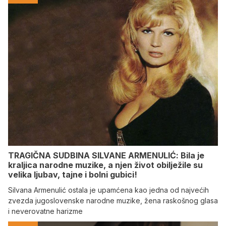
TRAGIČNA SUDBINA SILVANE ARMENULIĆ: Bila je
kraljica narodne muzike, a njen život obilježile su
velika ljubav, tajne i bolni gubici!
Silvana Armenulić ostala je upamćena kao jedna od najvećih
zvezda jugoslovenske narodne muzike, žena raskošnog glasa
i neverovatne harizme