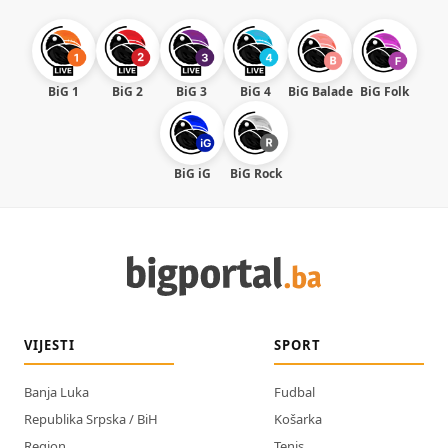
BiG 1
BiG 2
BiG 3
BiG 4
BiG Balade
BiG Folk
BiG iG
BiG Rock
VIJESTI
SPORT
Banja Luka
Fudbal
Republika Srpska / BiH
Košarka
Region
Tenis