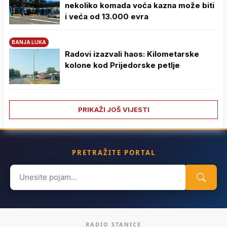
nekoliko komada voća kazna može biti
i veća od 13.000 evra
BANJA LUKA
Radovi izazvali haos: Kilometarske
kolone kod Prijedorske petlje
PRIKAŽI JOŠ VIJESTI
PRETRAŽITE PORTAL
Search
for:
RADIO STANICE