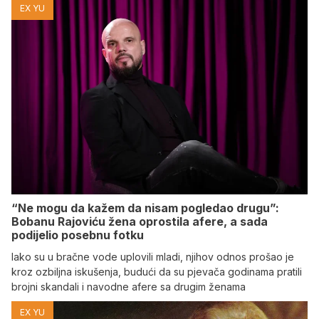
EX YU
“Ne mogu da kažem da nisam pogledao drugu”:
Bobanu Rajoviću žena oprostila afere, a sada
podijelio posebnu fotku
Iako su u bračne vode uplovili mladi, njihov odnos prošao je
kroz ozbiljna iskušenja, budući da su pjevača godinama pratili
brojni skandali i navodne afere sa drugim ženama
EX YU