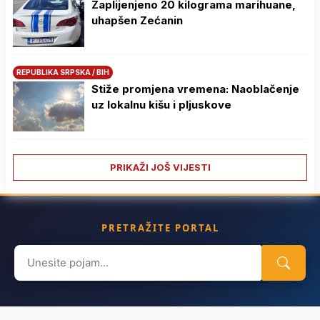
Zaplijenjeno 20 kilograma marihuane,
uhapšen Zećanin
REPUBLIKA SRPSKA / BIH
Stiže promjena vremena: Naoblačenje
uz lokalnu kišu i pljuskove
PRIKAŽI JOŠ VIJESTI
PRETRAŽITE PORTAL
Search
for: