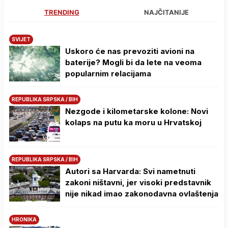
TRENDING
NAJČITANIJE
SVIJET
Uskoro će nas prevoziti avioni na
baterije? Mogli bi da lete na veoma
popularnim relacijama
REPUBLIKA SRPSKA / BIH
Nezgode i kilometarske kolone: Novi
kolaps na putu ka moru u Hrvatskoj
REPUBLIKA SRPSKA / BIH
Autori sa Harvarda: Svi nametnuti
zakoni ništavni, jer visoki predstavnik
nije nikad imao zakonodavna ovlaštenja
HRONIKA