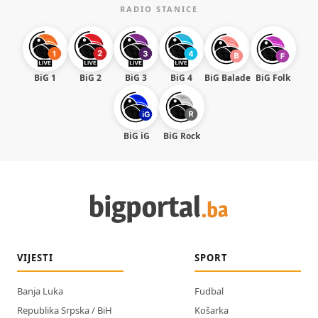
RADIO STANICE
BiG 1
BiG 2
BiG 3
BiG 4
BiG Balade
BiG Folk
BiG iG
BiG Rock
VIJESTI
SPORT
Banja Luka
Fudbal
Republika Srpska / BiH
Košarka