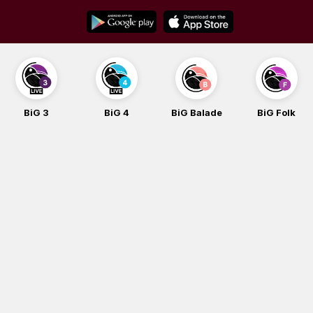
Skip
to
content
BiG 3
BiG 4
BiG Balade
BiG Folk