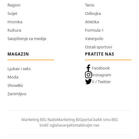
Region
Tenis
Svijet
Odbojka
Hronika
Atletika
Kultura
Formula 1
Saopštenje za medije
Vaterpolo
Ostali sportovi
MAGAZIN
PRATITE NAS
Facebook
Ljubav i seks
Instagram
Moda
X / Twitter
ShowBiz
Zanimljivo
Marketing BIG Radio
Marketing BIGportal.ba
Mi smo BIG
Vodič oglašavanja
Kontaktirajte nas