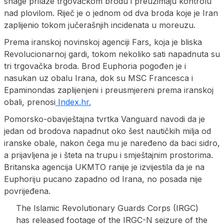
snage prilaze trgovačkom brodu i preuzimaju kontrolu
nad plovilom. Riječ je o jednom od dva broda koje je Iran
zaplijenio tokom jučerašnjih incidenata u moreuzu.
Prema iranskoj novinskoj agenciji Fars, koja je bliska
Revolucionarnoj gardi, tokom nekoliko sati napadnuta su
tri trgovačka broda. Brod Euphoria pogođen je i
nasukan uz obalu Irana, dok su MSC Francesca i
Epaminondas zaplijenjeni i preusmjereni prema iranskoj
obali, prenosi
Index.hr.
Pomorsko-obavještajna tvrtka Vanguard navodi da je
jedan od brodova napadnut oko šest nautičkih milja od
iranske obale, nakon čega mu je naređeno da baci sidro,
a prijavljena je i šteta na trupu i smještajnim prostorima.
Britanska agencija UKMTO ranije je izvijestila da je na
Euphoriju pucano zapadno od Irana, no posada nije
povrijeđena.
The Islamic Revolutionary Guards Corps (IRGC)
has released footage of the IRGC-N seizure of the