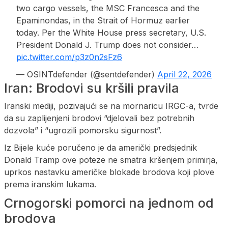
two cargo vessels, the MSC Francesca and the
Epaminondas, in the Strait of Hormuz earlier
today. Per the White House press secretary, U.S.
President Donald J. Trump does not consider…
pic.twitter.com/p3z0n2sFz6
— OSINTdefender (@sentdefender)
April 22, 2026
Iran: Brodovi su kršili pravila
Iranski mediji, pozivajući se na mornaricu IRGC-a, tvrde
da su zaplijenjeni brodovi “djelovali bez potrebnih
dozvola” i “ugrozili pomorsku sigurnost”.
Iz Bijele kuće poručeno je da američki predsjednik
Donald Tramp ove poteze ne smatra kršenjem primirja,
uprkos nastavku američke blokade brodova koji plove
prema iranskim lukama.
Crnogorski pomorci na jednom od
brodova