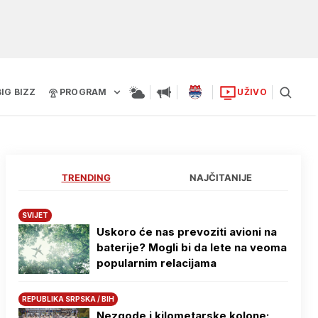
BIG BIZZ
PROGRAM
UŽIVO
TRENDING
NAJČITANIJE
SVIJET
Uskoro će nas prevoziti avioni na
baterije? Mogli bi da lete na veoma
popularnim relacijama
REPUBLIKA SRPSKA / BIH
Nezgode i kilometarske kolone: