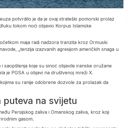
a potvrdilo je da je ovaj strateški pomorski prolaz
 odluku tokom noći objavio Korpus Islamske
početkom maja radi nadzora tranzita kroz Ormuski
navode, „tenzija izazvanih agresijom američkih snaga u
 i saopštenja koje su sinoć objavile iranske oružane
la je PGSA u objavi na društvenoj mreži X.
 kojima su ranije odobrene dozvole za prolazak da
 puteva na svijetu
đu Persijskog zaliva i Omanskog zaliva, kroz koji
prirodnim gasom.