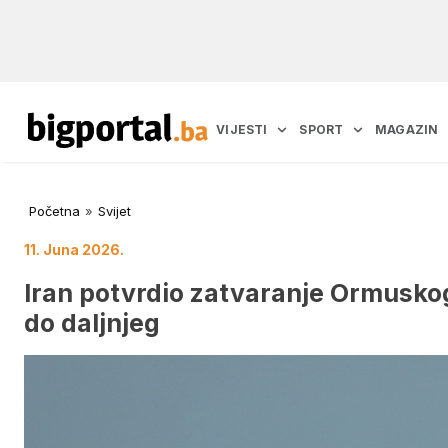
VIJESTI
SPORT
MAGAZIN
Početna
»
Svijet
11. Juna 2026.
Iran potvrdio zatvaranje Ormusk
do daljnjeg