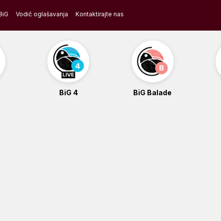
BiG
Vodič oglašavanja
Kontaktirajte nas
BiG 4
BiG Balade