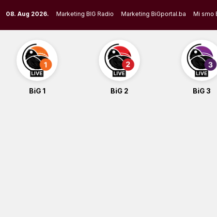
Skip
08. Aug 2026.
Marketing BIG Radio
Marketing BiGportal.ba
Mi smo 
to
content
BiG 1
BiG 2
BiG 3