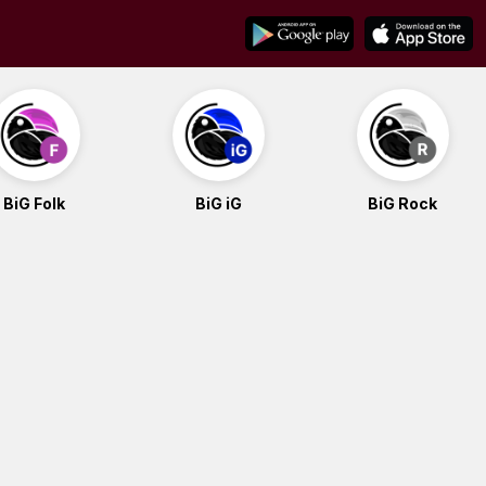
BiG Folk
BiG iG
BiG Rock