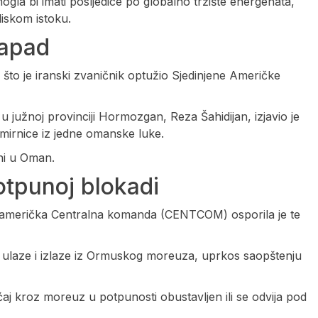
gla bi imati posljedice po globalno tržište energenata,
liskom istoku.
napad
što je iranski zvaničnik optužio Sjedinjene Američke
 južnoj provinciji Hormozgan, Reza Šahidijan, izjavio je
mirnice iz jedne omanske luke.
ni u Oman.
otpunoj blokadi
la, američka Centralna komanda (CENTCOM) osporila je te
e ulaze i izlaze iz Ormuskog moreuza, uprkos saopštenju
aj kroz moreuz u potpunosti obustavljen ili se odvija pod