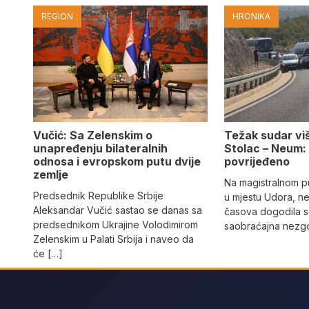
REGION
HRONIKA
Vučić: Sa Zelenskim o
Težak sudar viš
unapređenju bilateralnih
Stolac – Neum:
odnosa i evropskom putu dvije
povrijeđeno
zemlje
Na magistralnom p
Predsednik Republike Srbije
u mjestu Udora, ne
Aleksandar Vučić sastao se danas sa
časova dogodila s
predsednikom Ukrajine Volodimirom
saobraćajna nezgo
Zelenskim u Palati Srbija i naveo da
će […]