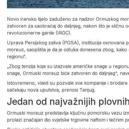
Novo iransko tijelo zaduženo za nadzor Ormuskog moreuz
zatvoren za saobraćaj do daljnjeg, nakon što je sličnu
revolucionarne garde (IRGC).
Uprava Persijskog zaliva (PGSA), institucija osnovana 
moreuz, saopštila je da je odluka donesena zbog, kako 
regionu“.
„Zbog tenzija koje su izazvale američke snage u regionu
snage, Ormuski moreuz biće zatvoren do daljnjeg“, nave
Istovremeno, vlasti su pozvale sve kompanije i brodare
sačekaju nova uputstva, prenosi Tanjug.
Jedan od najvažnijih plovnih
Ormuski moreuz predstavlja ključnu pomorsku vezu izme
prolazi značajan dio svjetske trgovine naftom i tečnim 