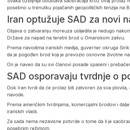
Svaka ozbiljnija obustava saobraćaja kroz ovaj prolaz mo
posebno u trenutku pojačanih geopolitičkih tenzija na B
Iran optužuje SAD za novi 
Objava o zatvaranju moreuza uslijedila je nedugo nakon 
Države za napad na teretni brod u Omanskom zalivu.
Prema navodima iranskih medija, guverner okruga Sirik u
da je pogođen brod koji je prevozio osnovne životne na
On je naveo da su svi članovi posade spaseni i prebače
SAD osporavaju tvrdnje o p
Dok Iran tvrdi da će prolaz biti zatvoren za sva plovi
navode.
Prema američkim tvrdnjama, komercijalni brodovi i dalj
iranskih vlasti.
Za sada nema nezavisne potvrde o tome da li je saobrać
posebnim režimom.