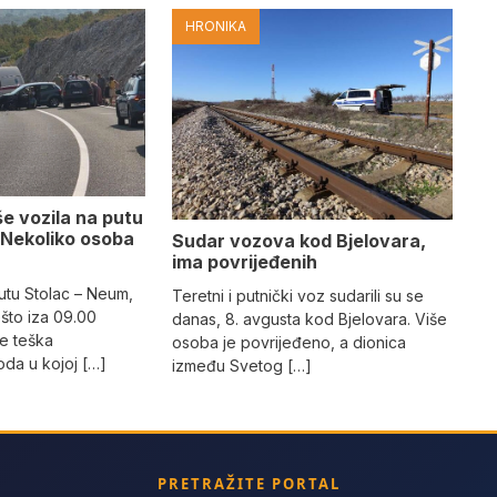
HRONIKA
e vozila na putu
 Nekoliko osoba
Sudar vozova kod Bjelovara,
ima povrijeđenih
utu Stolac – Neum,
Teretni i putnički voz sudarili su se
što iza 09.00
danas, 8. avgusta kod Bjelovara. Više
e teška
osoba je povrijeđeno, a dionica
da u kojoj […]
između Svetog […]
PRETRAŽITE PORTAL