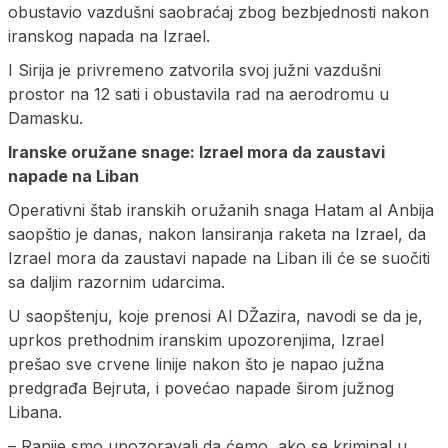
obustavio vazdušni saobraćaj zbog bezbjednosti nakon
iranskog napada na Izrael.
I Sirija je privremeno zatvorila svoj južni vazdušni
prostor na 12 sati i obustavila rad na aerodromu u
Damasku.
Iranske oružane snage: Izrael mora da zaustavi
napade na Liban
Operativni štab iranskih oružanih snaga Hatam al Anbija
saopštio je danas, nakon lansiranja raketa na Izrael, da
Izrael mora da zaustavi napade na Liban ili će se suočiti
sa daljim razornim udarcima.
U saopštenju, koje prenosi Al DŽazira, navodi se da je,
uprkos prethodnim iranskim upozorenjima, Izrael
prešao sve crvene linije nakon što je napao južna
predgrađa Bejruta, i povećao napade širom južnog
Libana.
– Ranije smo upozoravali da ćemo, ako se kriminal u