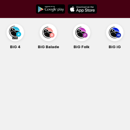
Skip
to
content
BiG 4
BiG Balade
BiG Folk
BiG iG