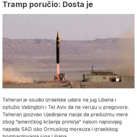
Tramp poručio: Dosta je
Teheran je osudio izraelske udare na jug Libana i
optužio Vašington i Tel Aviv da ne veruju u pregovore.
Teheran jpozvao Ujedinjene nacije da preduzmu mere
zbog “američkog kršenja primirja” nakon najnovijeg
napada SAD oko Ormuskog moreuza i izraelskog
bombardovanja juga Libana.