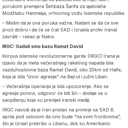
porukom premijera Šehbaza Šarifa za ajatolaha
Modžtabu Hamneija, vrhovnog vođu Islamske republike.
– Mislim da je ova poruka važna. Nadam se da će sve
proći dobro i da će se (rat SAD i Izraela protiv Irana)
završiti – rekao je Nakvi.
IRGC: Gađali smo bazu Ramat David
Korpus islamske revolucionarne garde (IRGC) Irana je
izjavio da je meta večerašnjeg raketnog napada bila
vazduhoplovna baza Ramat David, oko 20km od Haife,
koja je bila “izvor agresije” na Bejrut i južni Liban.
– Večerašnja operacija je bila upozorenje. Ako se
agresija ponovi, odgovor će biti širi – dodaje se u
saopštenju koje su prenijeli iranski mediji.
IRGC navodi da je Iran pristao na primirje sa SAD 8.
aprila pod uslovom da ono bude “na svim frontovima”,
što je Izrael prekršio u Libanu, dok su Amerikanci