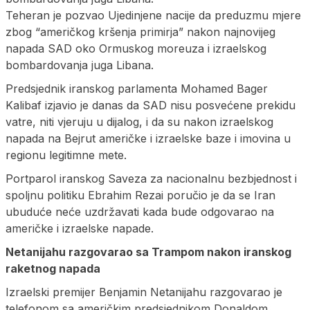
Teheran je pozvao Ujedinjene nacije da preduzmu mjere
zbog “američkog kršenja primirja” nakon najnovijeg
napada SAD oko Ormuskog moreuza i izraelskog
bombardovanja juga Libana.
Predsjednik iranskog parlamenta Mohamed Bager
Kalibaf izjavio je danas da SAD nisu posvećene prekidu
vatre, niti vjeruju u dijalog, i da su nakon izraelskog
napada na Bejrut američke i izraelske baze i imovina u
regionu legitimne mete.
Portparol iranskog Saveza za nacionalnu bezbjednost i
spoljnu politiku Ebrahim Rezai poručio je da se Iran
ubuduće neće uzdržavati kada bude odgovarao na
američke i izraelske napade.
Netanijahu razgovarao sa Trampom nakon iranskog
raketnog napada
Izraelski premijer Benjamin Netanijahu razgovarao je
telefonom sa američkim predsjednikom Donaldom