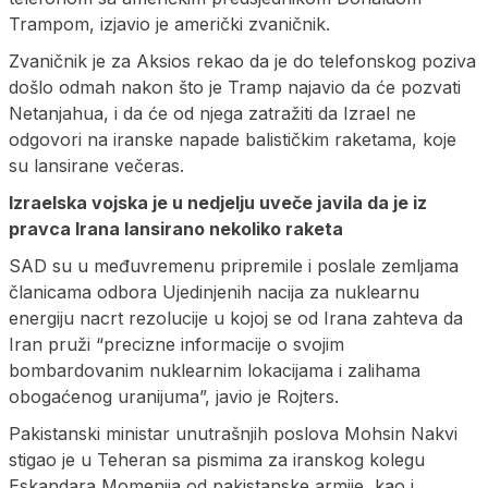
Trampom, izjavio je američki zvaničnik.
Zvaničnik je za Aksios rekao da je do telefonskog poziva
došlo odmah nakon što je Tramp najavio da će pozvati
Netanjahua, i da će od njega zatražiti da Izrael ne
odgovori na iranske napade balističkim raketama, koje
su lansirane večeras.
Izraelska vojska je u nedjelju uveče javila da je iz
pravca Irana lansirano nekoliko raketa
SAD su u međuvremenu pripremile i poslale zemljama
članicama odbora Ujedinjenih nacija za nuklearnu
energiju nacrt rezolucije u kojoj se od Irana zahteva da
Iran pruži “precizne informacije o svojim
bombardovanim nuklearnim lokacijama i zalihama
obogaćenog uranijuma”, javio je Rojters.
Pakistanski ministar unutrašnjih poslova Mohsin Nakvi
stigao je u Teheran sa pismima za iranskog kolegu
Eskandara Momenija od pakistanske armije, kao i