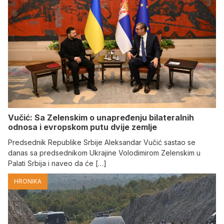
Vučić: Sa Zelenskim o unapređenju bilateralnih
odnosa i evropskom putu dvije zemlje
Predsednik Republike Srbije Aleksandar Vučić sastao se
danas sa predsednikom Ukrajine Volodimirom Zelenskim u
Palati Srbija i naveo da će […]
HRONIKA