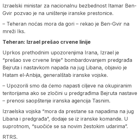
Izraelski ministar za nacionalnu bezbednost Itamar Ben-
Gvir pozvao je na uništenje iranske prestonice.
– Teheran noćas mora da gori – rekao je Ben-Gvir na
mreži Iks.
Teheran: Izrael prešao crvene linije
Uprkos prethodnim upozorenjima Irana, Izrael je
“prešao sve crvene linije” bombardovanjem predgrađa
Bejruta i nastavkom napada na jug Libana, objavio je
Hatam el-Anbija, generalštab iranske vojske.
– Upozorili smo da ćemo napasti ciljeve na okupiranim
teritorijama ako se zločini u predgrađima Bejruta nastave
– prenosi saopštenje iranska agencija Tasnim.
Izraelska vojska “mora da prestane sa napadima na jug
Libana i predgrađa”, dodaje se iz iranske komande. U
suprotnom, “suočiće se sa novim žestokim udarima”.
RTRS.