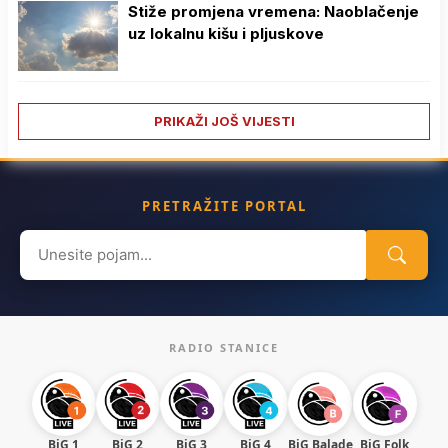
Stiže promjena vremena: Naoblačenje
uz lokalnu kišu i pljuskove
PRIKAŽI JOŠ VIJESTI
PRETRAŽITE PORTAL
Search
for:
RADIO STANICE
BiG 1
BiG 2
BiG 3
BiG 4
BiG Balade
BiG Folk