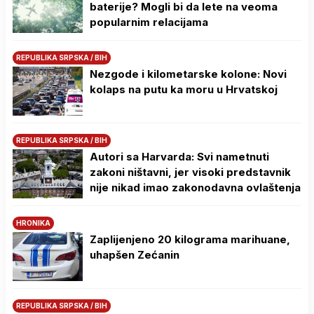
baterije? Mogli bi da lete na veoma
popularnim relacijama
REPUBLIKA SRPSKA / BIH
Nezgode i kilometarske kolone: Novi
kolaps na putu ka moru u Hrvatskoj
REPUBLIKA SRPSKA / BIH
Autori sa Harvarda: Svi nametnuti
zakoni ništavni, jer visoki predstavnik
nije nikad imao zakonodavna ovlaštenja
HRONIKA
Zaplijenjeno 20 kilograma marihuane,
uhapšen Zećanin
REPUBLIKA SRPSKA / BIH