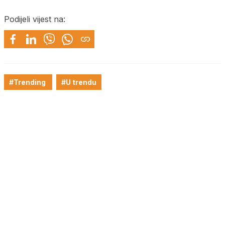
Podijeli vijest na:
#Trending
#U trendu