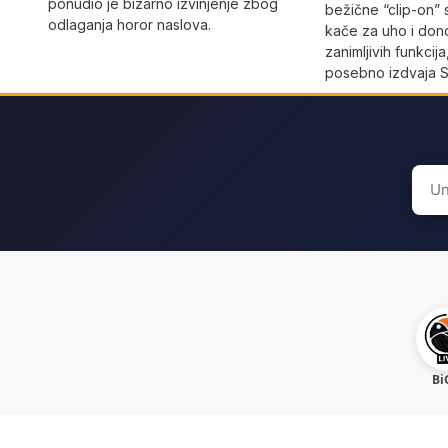
ponudio je bizarno izvinjenje zbog
bežične “clip-on” 
odlaganja horor naslova.
kače za uho i don
zanimljivih funkcij
posebno izdvaja S
Sear
for:
Bi