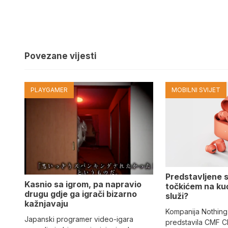
Povezane vijesti
PLAYGAMER
MOBILNI SVIJET
Predstavljene s
Kasnio sa igrom, pa napravio
točkićem na ku
drugu gdje ga igrači bizarno
služi?
kažnjavaju
Kompanija Nothing
Japanski programer video-igara
predstavila CMF C