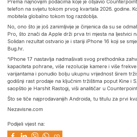
Prema najnovijim podacima koje je objavio Counterpoint 
telefon na svijetu tokom prvog kvartala 2026. godine. Ko
mobitela globalno tokom tog razdoblja.
No, ono što je još zanimljivije je činjenica da su se odm
Pro, što znači da Apple drži prva tri mjesta na ljestvici
Solidan rezultat ostvario je i stariji iPhone 16 koji se sm
Bug.hr.
“iPhone 17 nastavlja nadmašivati svog prethodnika zah
kapaciteta pohrane, više rezolucije kamere i više frekve
varijantama i ponudio bolju ukupnu vrijednost širem trž
godišnji rast prodaje na ključnim tržištima poput Kine i S
saopštio je Harshit Rastogi, viši analitičar u Counterpoin
Što se tiče najprodavanijih Androida, tu titulu za prvi
Nezavisne.com
Podijeli vijest na: