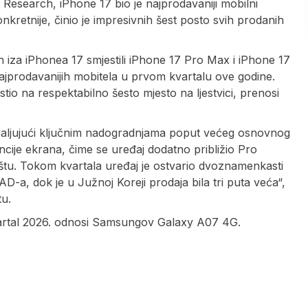
Research, iPhone 17 bio je najprodavaniji mobilni
nkretnije, činio je impresivnih šest posto svih prodanih
ah iza iPhonea 17 smjestili iPhone 17 Pro Max i iPhone 17
 najprodavanijih mobitela u prvom kvartalu ove godine.
jestio na respektabilno šesto mjesto na ljestvici, prenosi
valjujući ključnim nadogradnjama poput većeg osnovnog
ncije ekrana, čime se uređaj dodatno približio Pro
ištu. Tokom kvartala uređaj je ostvario dvoznamenkasti
AD-a, dok je u Južnoj Koreji prodaja bila tri puta veća“,
tu.
 kvartal 2026. odnosi Samsungov Galaxy A07 4G.