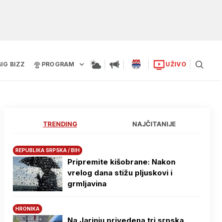
BIG BIZZ
PROGRAM
UŽIVO
TRENDING
NAJČITANIJE
REPUBLIKA SRPSKA / BIH
Pripremite kišobrane: Nakon
vrelog dana stižu pljuskovi i
grmljavina
HRONIKA
Na Јarinju privedena tri srpska