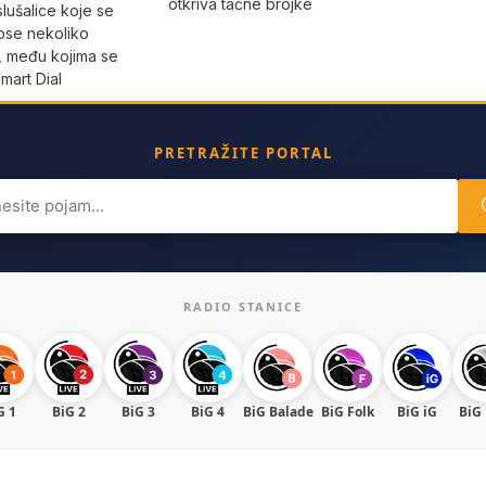
otkriva tačne brojke
slušalice koje se
ose nekoliko
a, među kojima se
mart Dial
PRETRAŽITE PORTAL
ch
RADIO STANICE
G 1
BiG 2
BiG 3
BiG 4
BiG Balade
BiG Folk
BiG iG
BiG