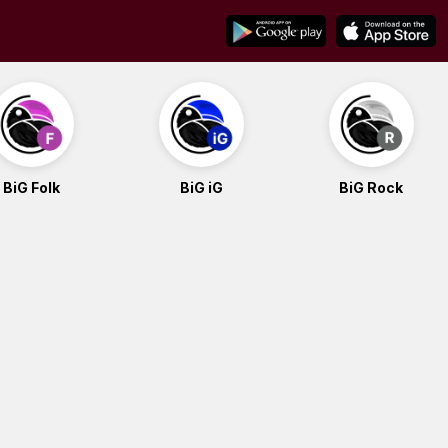
BiG Folk
BiG iG
BiG Rock