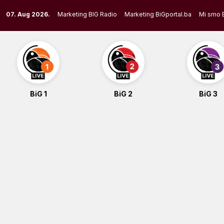
Skip
07. Aug 2026.
Marketing BIG Radio
Marketing BiGportal.ba
Mi smo 
to
content
BiG 1
BiG 2
BiG 3