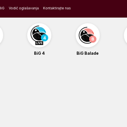
BiG
Vodič oglašavanja
Kontaktirajte nas
BiG 4
BiG Balade