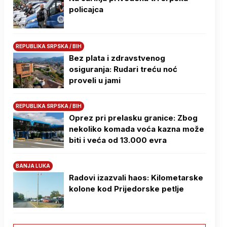
policajca
REPUBLIKA SRPSKA / BIH
Bez plata i zdravstvenog
osiguranja: Rudari treću noć
proveli u jami
REPUBLIKA SRPSKA / BIH
Oprez pri prelasku granice: Zbog
nekoliko komada voća kazna može
biti i veća od 13.000 evra
BANJA LUKA
Radovi izazvali haos: Kilometarske
kolone kod Prijedorske petlje