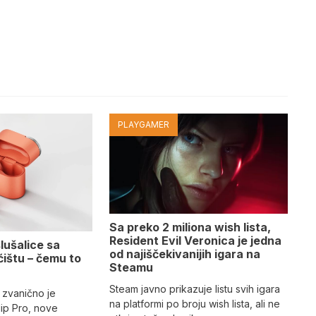
PLAYGAMER
Sa preko 2 miliona wish lista,
Resident Evil Veronica je jedna
lušalice sa
od najiščekivanijih igara na
ćištu – čemu to
Steamu
Steam javno prikazuje listu svih igara
 zvanično je
na platformi po broju wish lista, ali ne
lip Pro, nove