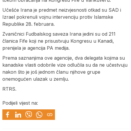
tokom obraćanja na Kongresu Fife u Vankuveru.
Učešće Irana je predmet neizvjesnosti otkad su SAD i
Izrael pokrenuli vojnu intervenciju protiv Islamske
Republike 28. februara.
Zvaničnici Fudbalskog saveza Irana jedini su od 211
članica Fife koji ne prisustvuju Kongresu u Kanadi,
prenijela je agencija PA medija.
Prema saznanjima ove agencije, dva delegata kojima su
kanadske vlasti odobrile vize odlučila su da ne učestvuju
nakon što je još jednom članu njihove grupe
onemogućen ulazak u zemlju.
RTRS.
Podijeli vijest na: