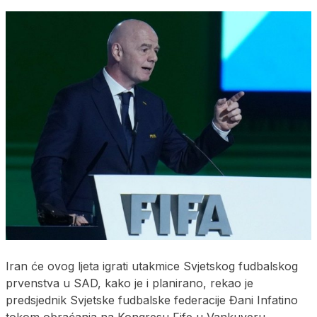
Iran će ovog ljeta igrati utakmice Svjetskog fudbalskog
prvenstva u SAD, kako je i planirano, rekao je
predsjednik Svjetske fudbalske federacije Đani Infatino