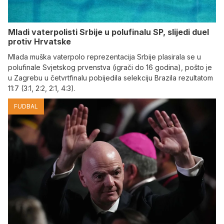
Mladi vaterpolisti Srbije u polufinalu SP, slijedi duel
protiv Hrvatske
Mlada muška vaterpolo reprezentacija Srbije plasirala se u
polufinale Svjetskog prvenstva (igrači do 16 godina), pošto je
u Zagrebu u četvrtfinalu pobijedila selekciju Brazila rezultatom
11:7 (3:1, 2:2, 2:1, 4:3).
FUDBAL