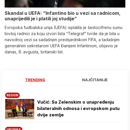
Skandal u UEFA: “Infantino bio u vezi sa radnicom,
unaprijedili je i platili joj studije”
Evropska fudbalska unija (UEFA) isplatila je šestocifrenu sumu
bivšoj radnici za koju izvori lista “Telegraf” tvrde da je bila u
navodnoj vezi sa sadašnjim predsjednikom FIFA, a tadašnjim
generalnim sekretarom UEFA Đanijem Infantinom, objavio je
danas, 8. avgusta, britanski list.
TRENDING
NAJČITANIJE
REGION
Vučić: Sa Zelenskim o unapređenju
bilateralnih odnosa i evropskom putu
dvije zemlje
HRONIKA