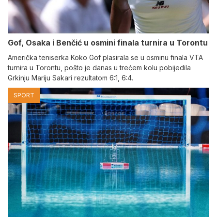
Gof, Osaka i Benčić u osmini finala turnira u Torontu
Američka teniserka Koko Gof plasirala se u osminu finala VTA
turnira u Torontu, pošto je danas u trećem kolu pobijedila
Grkinju Mariju Sakari rezultatom 6:1, 6:4.
SPORT