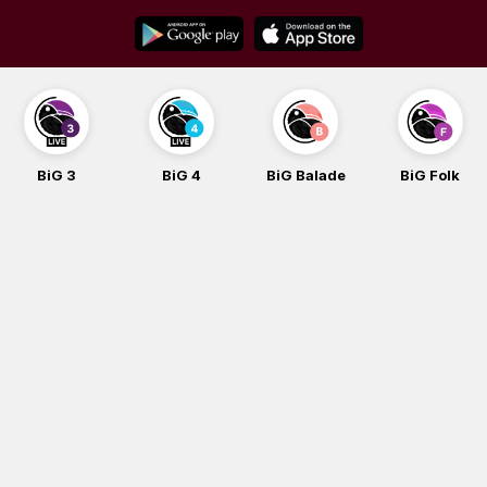
Skip
to
content
BiG 3
BiG 4
BiG Balade
BiG Folk