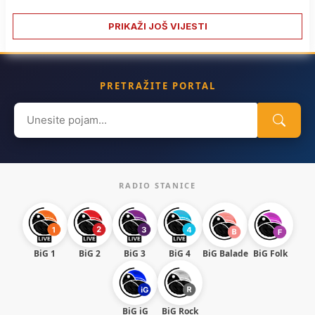
PRIKAŽI JOŠ VIJESTI
PRETRAŽITE PORTAL
Search
for:
RADIO STANICE
BiG 1
BiG 2
BiG 3
BiG 4
BiG Balade
BiG Folk
BiG iG
BiG Rock