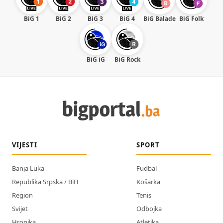
BiG 1
BiG 2
BiG 3
BiG 4
BiG Balade
BiG Folk
BiG iG
BiG Rock
VIJESTI
SPORT
Banja Luka
Fudbal
Republika Srpska / BiH
Košarka
Region
Tenis
Svijet
Odbojka
Hronika
Atletika