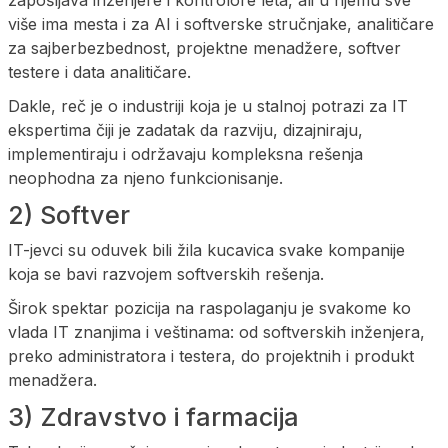
više ima mesta i za AI i softverske stručnjake, analitičare
za sajberbezbednost, projektne menadžere, softver
testere i data analitičare.
Dakle, reč je o industriji koja je u stalnoj potrazi za IT
ekspertima čiji je zadatak da razviju, dizajniraju,
implementiraju i održavaju kompleksna rešenja
neophodna za njeno funkcionisanje.
2) Softver
IT-jevci su oduvek bili žila kucavica svake kompanije
koja se bavi razvojem softverskih rešenja.
Širok spektar pozicija na raspolaganju je svakome ko
vlada IT znanjima i veštinama: od softverskih inženjera,
preko administratora i testera, do projektnih i produkt
menadžera.
3) Zdravstvo i farmacija