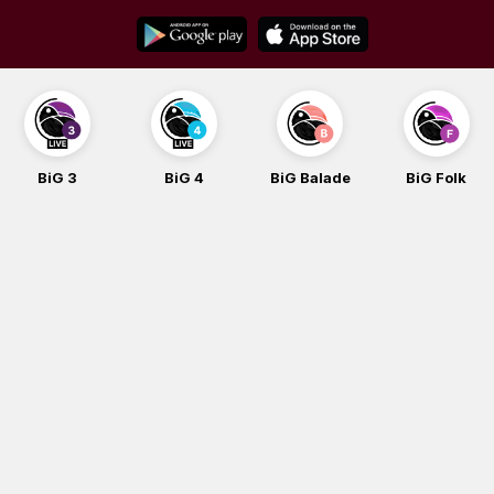
Skip
to
content
BiG 4
BiG Balade
BiG Folk
BiG iG