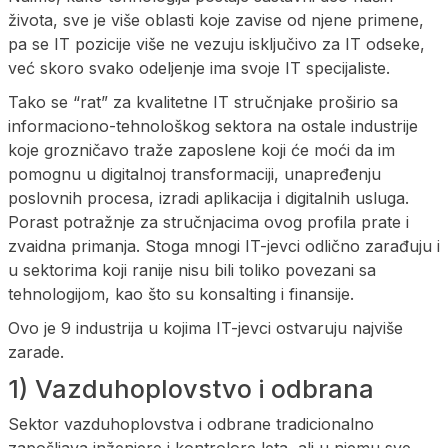
života, sve je više oblasti koje zavise od njene primene,
pa se IT pozicije više ne vezuju isključivo za IT odseke,
već skoro svako odeljenje ima svoje IT specijaliste.
Tako se “rat” za kvalitetne IT stručnjake proširio sa
informaciono-tehnološkog sektora na ostale industrije
koje grozničavo traže zaposlene koji će moći da im
pomognu u digitalnoj transformaciji, unapređenju
poslovnih procesa, izradi aplikacija i digitalnih usluga.
Porast potražnje za stručnjacima ovog profila prate i
zvaidna primanja. Stoga mnogi IT-jevci odlično zarađuju i
u sektorima koji ranije nisu bili toliko povezani sa
tehnologijom, kao što su konsalting i finansije.
Ovo je 9 industrija u kojima IT-jevci ostvaruju najviše
zarade.
1) Vazduhoplovstvo i odbrana
Sektor vazduhoplovstva i odbrane tradicionalno
zapošljava inženjere i kontrolore leta, ali u njemu sve