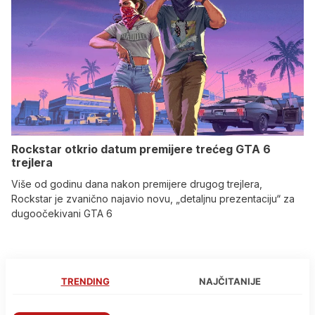
Rockstar otkrio datum premijere trećeg GTA 6
trejlera
Više od godinu dana nakon premijere drugog trejlera,
Rockstar je zvanično najavio novu, „detaljnu prezentaciju“ za
dugoočekivani GTA 6
TRENDING
NAJČITANIJE