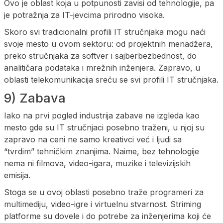
Ovo je oblast koja u potpunosti zavisi od tehnologije, pa
je potražnja za IT-jevcima prirodno visoka.
Skoro svi tradicionalni profili IT stručnjaka mogu naći
svoje mesto u ovom sektoru: od projektnih menadžera,
preko stručnjaka za softver i sajberbezbednost, do
analitičara podataka i mrežnih inženjera. Zapravo, u
oblasti telekomunikacija sreću se svi profili IT stručnjaka.
9) Zabava
Iako na prvi pogled industrija zabave ne izgleda kao
mesto gde su IT stručnjaci posebno traženi, u njoj su
zapravo na ceni ne samo kreativci već i ljudi sa
“tvrdim” tehničkim znanjima. Naime, bez tehnologije
nema ni filmova, video-igara, muzike i televizijskih
emisija.
Stoga se u ovoj oblasti posebno traže programeri za
multimediju, video-igre i virtuelnu stvarnost. Striming
platforme su dovele i do potrebe za inženjerima koji će