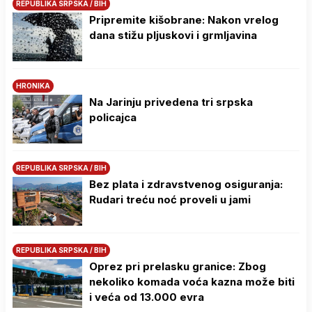
REPUBLIKA SRPSKA / BIH
Pripremite kišobrane: Nakon vrelog
dana stižu pljuskovi i grmljavina
HRONIKA
Na Јarinju privedena tri srpska
policajca
REPUBLIKA SRPSKA / BIH
Bez plata i zdravstvenog osiguranja:
Rudari treću noć proveli u jami
REPUBLIKA SRPSKA / BIH
Oprez pri prelasku granice: Zbog
nekoliko komada voća kazna može biti
i veća od 13.000 evra