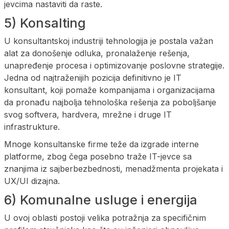
jevcima nastaviti da raste.
5) Konsalting
U konsultantskoj industriji tehnologija je postala važan
alat za donošenje odluka, pronalaženje rešenja,
unapređenje procesa i optimizovanje poslovne strategije.
Jedna od najtraženijih pozicija definitivno je IT
konsultant, koji pomaže kompanijama i organizacijama
da pronađu najbolja tehnološka rešenja za poboljšanje
svog softvera, hardvera, mrežne i druge IT
infrastrukture.
Mnoge konsultanske firme teže da izgrade interne
platforme, zbog čega posebno traže IT-jevce sa
znanjima iz sajberbezbednosti, menadžmenta projekata i
UX/UI dizajna.
6) Komunalne usluge i energija
U ovoj oblasti postoji velika potražnja za specifičnim