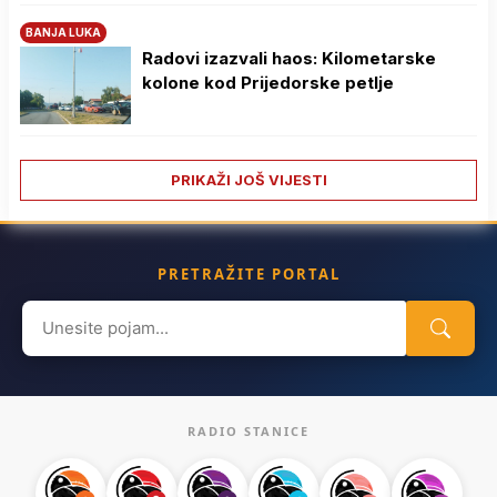
BANJA LUKA
Radovi izazvali haos: Kilometarske
kolone kod Prijedorske petlje
PRIKAŽI JOŠ VIJESTI
PRETRAŽITE PORTAL
Search
for:
RADIO STANICE