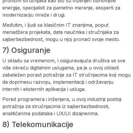
profilom stručnjaka kao što su inženjeri obnovljive
energije, specijalisti za pametno merenje, eksperti za
modernizaciju mreže i drugi.
Međutim, i ljudi sa klasičnim IT znanjima, poput
menadžera projekata, data naučnika i stručnjaka za
sajberbezbednost, mogu u njoj pronaći svoje mesto.
7) Osiguranje
U skladu sa vremenom, i osiguravajuća društva se sve
više okreću digitalnim uslugama, pa je u ovoj oblasti
zabeležen porast potražnje za IT stručnjacima koji mogu
da doprinesu razvoju, implementaciji i održavanju
internih i eksternih aplikacija i usluga.
Pored programera i inženjera, u ovoj industriji postoji
potražnja za stručnjacima iz sajberbezbednosti,
analitičarima podataka i UX/UI dizajnerima.
8) Telekomunikacije