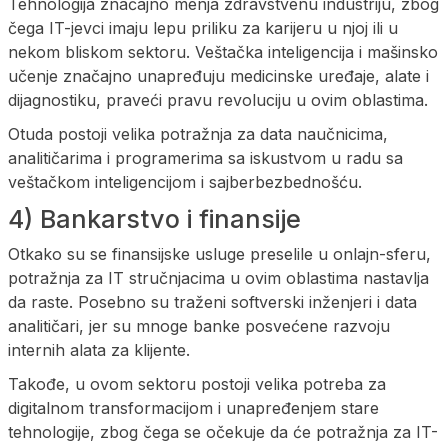
Tehnologija značajno menja zdravstvenu industriju, zbog
čega IT-jevci imaju lepu priliku za karijeru u njoj ili u
nekom bliskom sektoru. Veštačka inteligencija i mašinsko
učenje značajno unapređuju medicinske uređaje, alate i
dijagnostiku, praveći pravu revoluciju u ovim oblastima.
Otuda postoji velika potražnja za data naučnicima,
analitičarima i programerima sa iskustvom u radu sa
veštačkom inteligencijom i sajberbezbednošću.
4) Bankarstvo i finansije
Otkako su se finansijske usluge preselile u onlajn-sferu,
potražnja za IT stručnjacima u ovim oblastima nastavlja
da raste. Posebno su traženi softverski inženjeri i data
analitičari, jer su mnoge banke posvećene razvoju
internih alata za klijente.
Takođe, u ovom sektoru postoji velika potreba za
digitalnom transformacijom i unapređenjem stare
tehnologije, zbog čega se očekuje da će potražnja za IT-