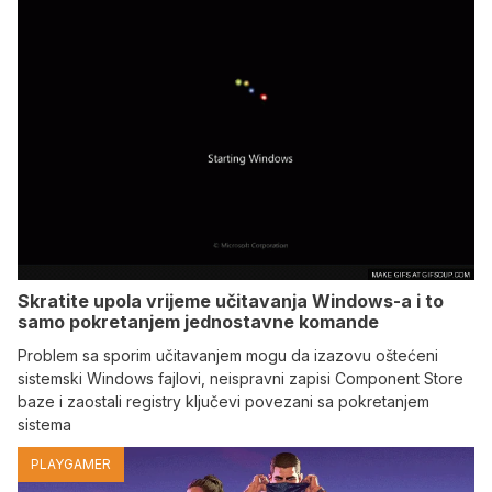
Skratite upola vrijeme učitavanja Windows-a i to
samo pokretanjem jednostavne komande
Problem sa sporim učitavanjem mogu da izazovu oštećeni
sistemski Windows fajlovi, neispravni zapisi Component Store
baze i zaostali registry ključevi povezani sa pokretanjem
sistema
PLAYGAMER