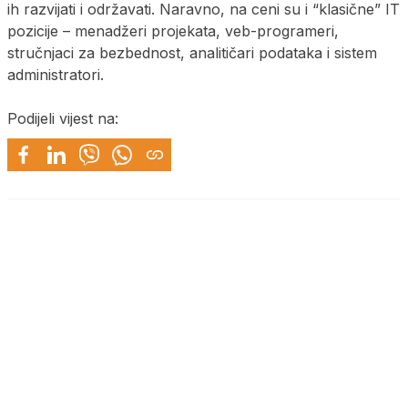
ih razvijati i održavati. Naravno, na ceni su i “klasične” IT
pozicije – menadžeri projekata, veb-programeri,
stručnjaci za bezbednost, analitičari podataka i sistem
administratori.
Podijeli vijest na: