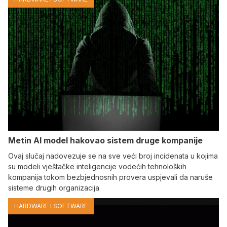
Metin AI model hakovao sistem druge kompanije
Ovaj slučaj nadovezuje se na sve veći broj incidenata u kojima
su modeli vještačke inteligencije vodećih tehnoloških
kompanija tokom bezbjednosnih provera uspjevali da naruše
sisteme drugih organizacija
HARDWARE I SOFTWARE