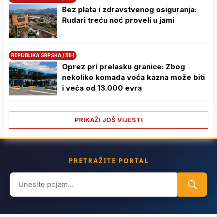
Bez plata i zdravstvenog osiguranja:
Rudari treću noć proveli u jami
REPUBLIKA SRPSKA / BIH
Oprez pri prelasku granice: Zbog
nekoliko komada voća kazna može biti
i veća od 13.000 evra
PRIKAŽI JOŠ VIJESTI
PRETRAŽITE PORTAL
Search
for: