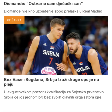
Diomande: “Ostvario sam dječački san”
Diomande nije krio uzbuđenje zbog prelaska u Real Madrid
KOŠARKA
Bez Vase i Bogdana, Srbija traži druge opcije na
pleju
U avgustovskom prozoru kvalifikacija za Svjetsko prvenstvo
Srbija će još jednom biti bez svojih glavnih orgaizatora igre.