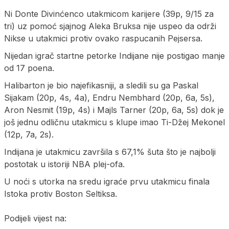
Ni Donte Divinćenco utakmicom karijere (39p, 9/15 za
tri) uz pomoć sjajnog Aleka Bruksa nije uspeo da održi
Nikse u utakmici protiv ovako raspucanih Pejsersa.
Nijedan igrač startne petorke Indijane nije postigao manje
od 17 poena.
Halibarton je bio najefikasniji, a sledili su ga Paskal
Sijakam (20p, 4s, 4a), Endru Nembhard (20p, 6a, 5s),
Aron Nesmit (19p, 4s) i Majls Tarner (20p, 6a, 5s) dok je
još jednu odličnu utakmicu s klupe imao Ti-Džej Mekonel
(12p, 7a, 2s).
Indijana je utakmicu završila s 67,1% šuta što je najbolji
postotak u istoriji NBA plej-ofa.
U noći s utorka na sredu igraće prvu utakmicu finala
Istoka protiv Boston Seltiksa.
Podijeli vijest na: