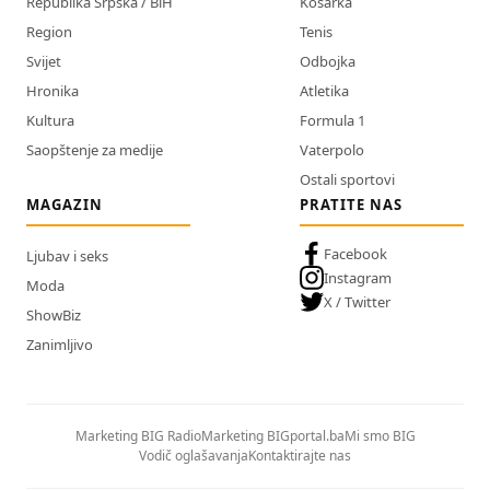
Republika Srpska / BiH
Košarka
Region
Tenis
Svijet
Odbojka
Hronika
Atletika
Kultura
Formula 1
Saopštenje za medije
Vaterpolo
Ostali sportovi
MAGAZIN
PRATITE NAS
Facebook
Ljubav i seks
Instagram
Moda
X / Twitter
ShowBiz
Zanimljivo
Marketing BIG Radio
Marketing BIGportal.ba
Mi smo BIG
Vodič oglašavanja
Kontaktirajte nas