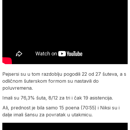
Pejsersi su u tom razdoblju pogodili 22 od 27 šuteva, a s
odličnom šuterskom formom su nastavili do
poluvremena.
Imali su 76,3% šuta, 8/12 za tri i čak 19 asistencija.
Ali, prednost je bila samo 15 poena (70:55) i Niksi su i
dalje imali šansu za povratak u utakmicu.