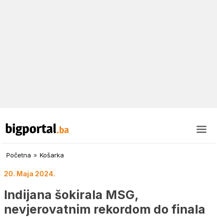
Početna
»
Košarka
20. Maja 2024.
Indijana šokirala MSG,
nevjerovatnim rekordom do finala