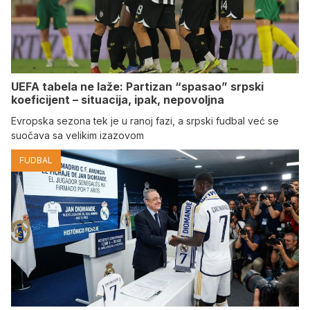
UEFA tabela ne laže: Partizan “spasao” srpski
koeficijent – situacija, ipak, nepovoljna
Evropska sezona tek je u ranoj fazi, a srpski fudbal već se
suočava sa velikim izazovom
FUDBAL