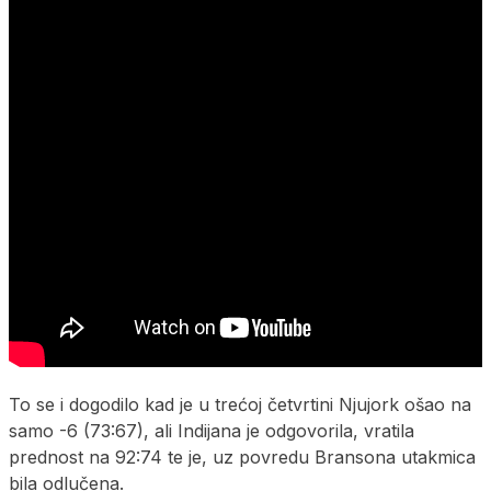
To se i dogodilo kad je u trećoj četvrtini Njujork ošao na
samo -6 (73:67), ali Indijana je odgovorila, vratila
prednost na 92:74 te je, uz povredu Bransona utakmica
bila odlučena.