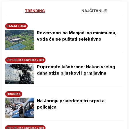
TRENDING
NAJČITANIJE
BANJA LUKA
Rezervoari na Manjači na minimumu,
voda će se puštati selektivno
REPUBLIKA SRPSKA / BIH
Pripremite kišobrane: Nakon vrelog
dana stižu pljuskovi i grmljavina
HRONIKA
Na Јarinju privedena tri srpska
policajca
REPUBLIKA SRPSKA / BIH