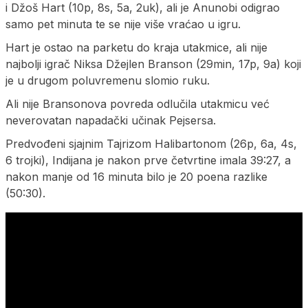
i Džoš Hart (10p, 8s, 5a, 2uk), ali je Anunobi odigrao
samo pet minuta te se nije više vraćao u igru.
Hart je ostao na parketu do kraja utakmice, ali nije
najbolji igrač Niksa Džejlen Branson (29min, 17p, 9a) koji
je u drugom poluvremenu slomio ruku.
Ali nije Bransonova povreda odlučila utakmicu već
neverovatan napadački učinak Pejsersa.
Predvođeni sjajnim Tajrizom Halibartonom (26p, 6a, 4s,
6 trojki), Indijana je nakon prve četvrtine imala 39:27, a
nakon manje od 16 minuta bilo je 20 poena razlike
(50:30).