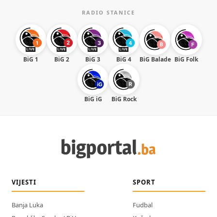
RADIO STANICE
BiG 1
BiG 2
BiG 3
BiG 4
BiG Balade
BiG Folk
BiG iG
BiG Rock
VIJESTI
SPORT
Banja Luka
Fudbal