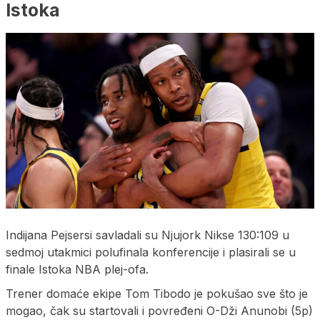
Istoka
Indijana Pejsersi savladali su Njujork Nikse 130:109 u
sedmoj utakmici polufinala konferencije i plasirali se u
finale Istoka NBA plej-ofa.
Trener domaće ekipe Tom Tibodo je pokušao sve što je
mogao, čak su startovali i povređeni O-Dži Anunobi (5p)