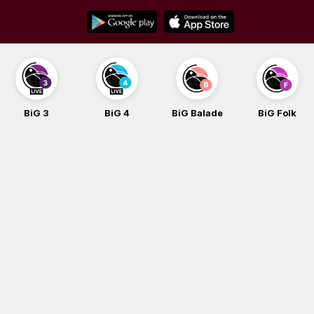
Skip
to
content
BiG 4
BiG Balade
BiG Folk
BiG iG