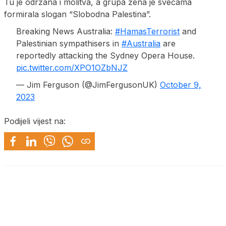
Tu je održana i molitva, a grupa žena je svećama
formirala slogan “Slobodna Palestina”.
Breaking News Australia:
#HamasTerrorist
and
Palestinian sympathisers in
#Australia
are
reportedly attacking the Sydney Opera House.
pic.twitter.com/XPO1OZbNJZ
— Jim Ferguson (@JimFergusonUK)
October 9,
2023
Podijeli vijest na: