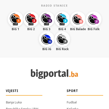
RADIO STANICE
BiG 1
BiG 2
BiG 3
BiG 4
BiG Balade
BiG Folk
BiG iG
BiG Rock
VIJESTI
SPORT
Banja Luka
Fudbal
Republika Srpska / BiH
Košarka