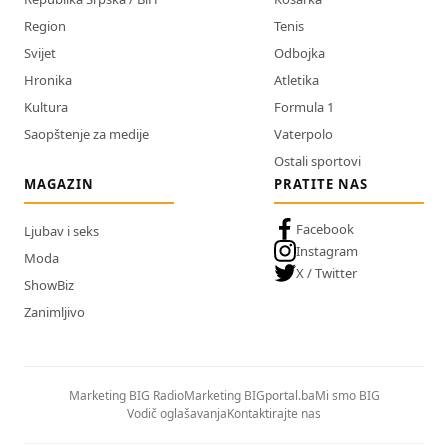
Region
Tenis
Svijet
Odbojka
Hronika
Atletika
Kultura
Formula 1
Saopštenje za medije
Vaterpolo
Ostali sportovi
MAGAZIN
PRATITE NAS
Facebook
Ljubav i seks
Instagram
Moda
X / Twitter
ShowBiz
Zanimljivo
Marketing BIG Radio
Marketing BIGportal.ba
Mi smo BIG
Vodič oglašavanja
Kontaktirajte nas