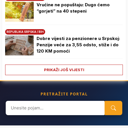
Vrućine ne popuštaju: Dugo ćemo
“gorjeti” na 40 stepeni
REPUBLIKA SRPSKA / BIH
Dobre vijesti za penzionere u Srpskoj:
Penzije veće za 3,55 odsto, stiže i do
120 KM pomoći
PRIKAŽI JOŠ VIJESTI
PRETRAŽITE PORTAL
Search
for: