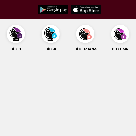
Skip
to
content
BiG 4
BiG Balade
BiG Folk
BiG iG