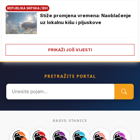
REPUBLIKA SRPSKA / BIH
Stiže promjena vremena: Naoblačenje
uz lokalnu kišu i pljuskove
PRIKAŽI JOŠ VIJESTI
PRETRAŽITE PORTAL
Search
for:
RADIO STANICE