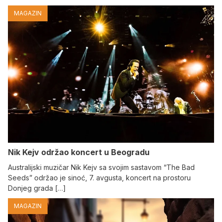
MAGAZIN
Nik Kejv održao koncert u Beogradu
Australijski muzičar Nik Kejv sa svojim sastavom “The Bad
Seeds” održao je sinoć, 7. avgusta, koncert na prostoru
Donjeg grada […]
MAGAZIN