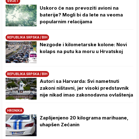
SVIJET
Uskoro će nas prevoziti avioni na
baterije? Mogli bi da lete na veoma
popularnim relacijama
REPUBLIKA SRPSKA / BIH
Nezgode i kilometarske kolone: Novi
kolaps na putu ka moru u Hrvatskoj
REPUBLIKA SRPSKA / BIH
Autori sa Harvarda: Svi nametnuti
zakoni ništavni, jer visoki predstavnik
nije nikad imao zakonodavna ovlaštenja
HRONIKA
Zaplijenjeno 20 kilograma marihuane,
uhapšen Zećanin