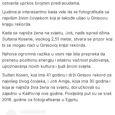
ostvarila uprkos brojnim predrasudama.
Ljudima je interesantno kada vide da se fotografisala sa
najvišim živim čovjekom koji je takođe ušao u Ginisovu
knjigu rekorda.
Kada se najniža žena na svijetu, Joti, nađe ispred džina
Sultana Kosene, visokog 2,51 metar, stvara se prizor koji
bi se mogao naći u Ginisovoj knjizi rekorda.
Njihova ogromna razlika u visini nije bila prepreka da
prenesu pozitivnu energiju i istaknu važnost putovanja,
upoznavanja novih kultura i ljudi širom svijeta.
Sultan Kosen, koji ima 41 godinu i drži Ginisov rekord za
najvišeg živog čovjeka, i Joti Amge, koja ima 30 godina i
koja je najniža živa žena na svijetu, doručkovali su
zajedno u Kaliforniji ove godine. Posljednji put su se sreli
2018. godine za fotografisanje u Egiptu.