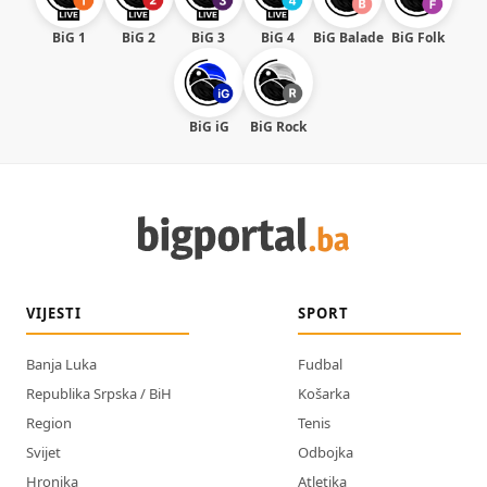
BiG 1
BiG 2
BiG 3
BiG 4
BiG Balade
BiG Folk
BiG iG
BiG Rock
VIJESTI
SPORT
Banja Luka
Fudbal
Republika Srpska / BiH
Košarka
Region
Tenis
Svijet
Odbojka
Hronika
Atletika