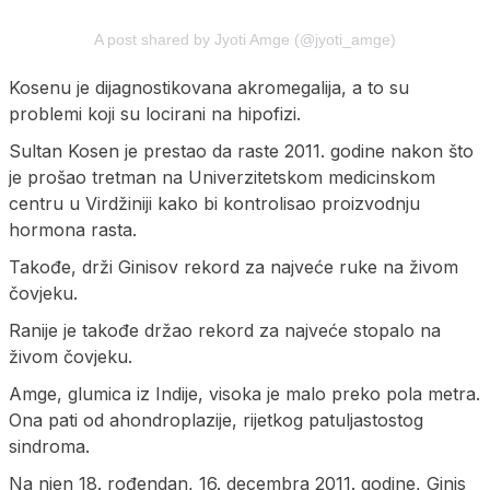
A post shared by Jyoti Amge (@jyoti_amge)
Kosenu je dijagnostikovana akromegalija, a to su
problemi koji su locirani na hipofizi.
Sultan Kosen je prestao da raste 2011. godine nakon što
je prošao tretman na Univerzitetskom medicinskom
centru u Virdžiniji kako bi kontrolisao proizvodnju
hormona rasta.
Takođe, drži Ginisov rekord za najveće ruke na živom
čovjeku.
Ranije je takođe držao rekord za najveće stopalo na
živom čovjeku.
Amge, glumica iz Indije, visoka je malo preko pola metra.
Ona pati od ahondroplazije, rijetkog patuljastostog
sindroma.
Na njen 18. rođendan, 16. decembra 2011. godine, Ginis