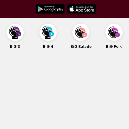
Skip
to
content
BiG 3
BiG 4
BiG Balade
BiG Folk