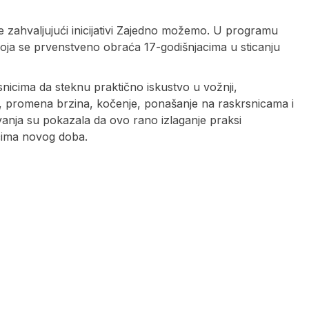
e zahvaljujući inicijativi Zajedno možemo. U programu
e koja se prvenstveno obraća 17-godišnjacima u sticanju
icima da steknu praktično iskustvo u vožnji,
je, promena brzina, kočenje, ponašanje na raskrsnicama i
ivanja su pokazala da ovo rano izlaganje praksi
ima novog doba.