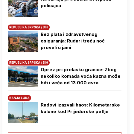
policajca
REPUBLIKA SRPSKA / BIH
Bez plata i zdravstvenog
osiguranja: Rudari treću noć
proveli u jami
REPUBLIKA SRPSKA / BIH
Oprez pri prelasku granice: Zbog
nekoliko komada voća kazna može
biti i veća od 13.000 evra
BANJA LUKA
Radovi izazvali haos: Kilometarske
kolone kod Prijedorske petlje