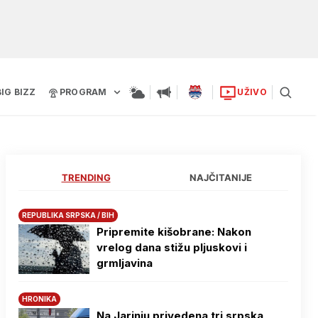
BIG BIZZ
PROGRAM
UŽIVO
TRENDING
NAJČITANIJE
REPUBLIKA SRPSKA / BIH
Pripremite kišobrane: Nakon
vrelog dana stižu pljuskovi i
grmljavina
HRONIKA
Na Јarinju privedena tri srpska