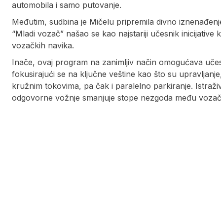
automobila i samo putovanje.
Međutim, sudbina je Mičelu pripremila divno iznenađenj
“Mladi vozač” našao se kao najstariji učesnik inicijativ
vozačkih navika.
Inače, ovaj program na zanimljiv način omogućava učesn
fokusirajući se na ključne veštine kao što su upravljan
kružnim tokovima, pa čak i paralelno parkiranje. Istraž
odgovorne vožnje smanjuje stope nezgoda među vozač