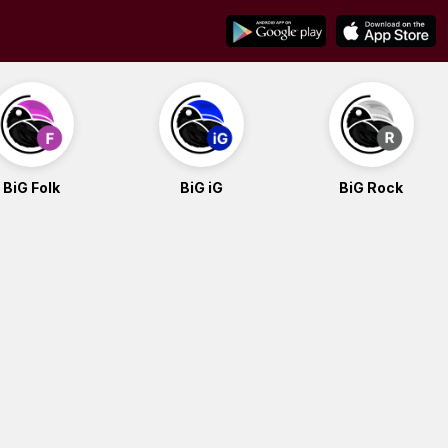
BiG Folk
BiG iG
BiG Rock