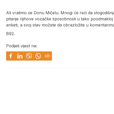
Ali vratimo se Donu Mičelu. Mnogi će reći da stogodišnj
pitanje njihove vozačke sposobnosti u tako poodmakloj d
anketi, a svoj stav možete da obrazložite u komentarim
B92.
Podijeli vijest na: