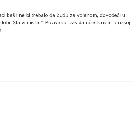
aci baš i ne bi trebalo da budu za volanom, dovodeći u
obi. Šta vi mislite? Pozivamo vas da učestvujete u našoj
a.