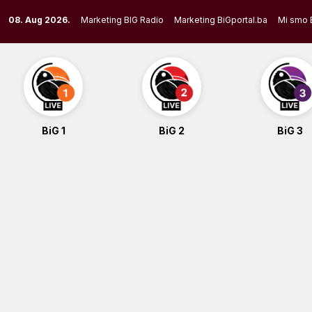
Skip
08. Aug 2026.
Marketing BIG Radio
Marketing BiGportal.ba
Mi smo 
to
content
BiG 1
BiG 2
BiG 3