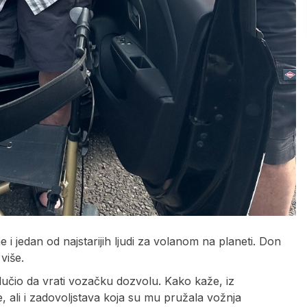
 i jedan od najstarijih ljudi za volanom na planeti. Don
više.
lučio da vrati vozačku dozvolu. Kako kaže, iz
 ali i zadovoljstava koja su mu pružala vožnja