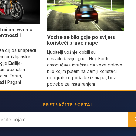
 milion evra u
ntnosti i
Vozite se bilo gdje po svijetu
koristeći prave mape
 za cilj da unapredi
Ljubitelji vožnje dobili su
utar italijanske
nesvakidašnju igru – Hop.Earth
ije Emilija-
omogućava igračima da voze gotovo
dom poznatim
bilo kojim putem na Zemlji koristeći
 su Ferari,
geografske podatke iz mapa, bez
ti i Pagani
potrebe za instaliranjem
PRETRAŽITE PORTAL
ch