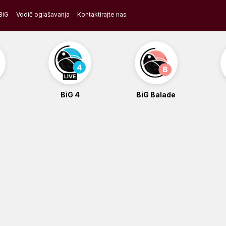
BiG
Vodič oglašavanja
Kontaktirajte nas
BiG 4
BiG Balade