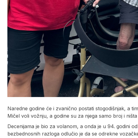
Naredne godine će i zvanično postati stogodišnjak, a time
Mičel voli vožnju, a godine su za njega samo broj i ništa 
Decenijama je bio za volanom, a onda je u 94. godini od
bezbednosnih razloga odlučio je da se odrekne vozačke,