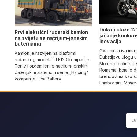
Dukati ulaže 121
Prvi električni rudarski kamion
jačanje konkure
na svijetu sa natrijum-jonskim
inovacija
baterijama
Ova inicijativa ima
Kamion je razvijen na platformi
Dukatijevu ulogu un
rudarskog modela TLE120 kompanije
Motorne doline, reg
Tonly i opremljen je natrijum-jonskim
Romanja, koja je 
baterijskim sistemom serije „Haixing“
brendovima kao što
kompanije Hina Battery
Lamborgini, Masera
Sear
for: