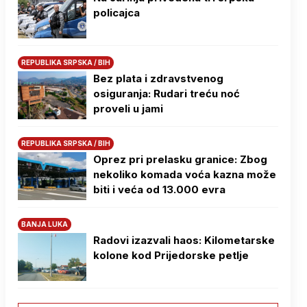
policajca
REPUBLIKA SRPSKA / BIH
Bez plata i zdravstvenog
osiguranja: Rudari treću noć
proveli u jami
REPUBLIKA SRPSKA / BIH
Oprez pri prelasku granice: Zbog
nekoliko komada voća kazna može
biti i veća od 13.000 evra
BANJA LUKA
Radovi izazvali haos: Kilometarske
kolone kod Prijedorske petlje