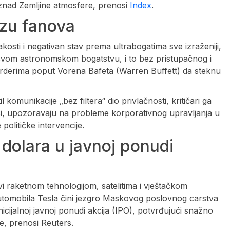
iznad Zemljine atmosfere, prenosi
Index
.
azu fanova
sti i negativan stav prema ultrabogatima sve izraženiji,
svom astronomskom bogatstvu, i to bez pristupačnog i
arderima poput Vorena Bafeta (Warren Buffett) da steknu
komunikacije „bez filtera“ dio privlačnosti, kritičari ga
rsi, upozoravaju na probleme korporativnog upravljanja u
političke intervencije.
 dolara u javnoj ponudi
raketnom tehnologijom, satelitima i vještačkom
automobila Tesla čini jezgro Maskovog poslovnog carstva
inicijalnoj javnoj ponudi akcija (IPO), potvrđujući snažno
e, prenosi Reuters.