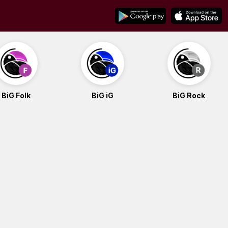
BiG Folk
BiG iG
BiG Rock