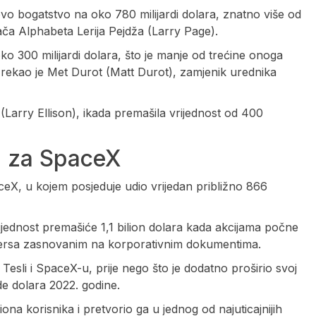
ovo bogatstvo na oko 780 milijardi dolara, znatno više od
ivača Alphabeta Lerija Pejdža (Larry Page).
ko 300 milijardi dolara, što je manje od trećine onoga
, rekao je Met Durot (Matt Durot), zamjenik urednika
(Larry Ellison), ikada premašila vrijednost od 400
n za SpaceX
eX, u kojem posjeduje udio vrijedan približno 866
jednost premašiće 1,1 bilion dolara kada akcijama počne
tersa zasnovanim na korporativnim dokumentima.
Tesli i SpaceX-u, prije nego što je dodatno proširio svoj
de dolara 2022. godine.
na korisnika i pretvorio ga u jednog od najuticajnijih