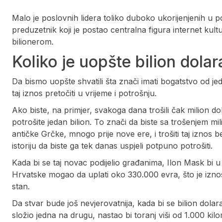
Malo je poslovnih lidera toliko duboko ukorijenjenih u
preduzetnik koji je postao centralna figura internet kult
bilionerom.
Koliko je uopšte bilion dolar
Da bismo uopšte shvatili šta znači imati bogatstvo od jedn
taj iznos pretočiti u vrijeme i potrošnju.
Ako biste, na primjer, svakoga dana trošili čak milion d
potrošite jedan bilion. To znači da biste sa trošenjem m
antičke Grčke, mnogo prije nove ere, i trošiti taj iznos
istoriju da biste ga tek danas uspjeli potpuno potrošiti.
Kada bi se taj novac podijelio građanima, Ilon Mask b
Hrvatske mogao da uplati oko 330.000 evra, što je iznos
stan.
Da stvar bude još nevjerovatnija, kada bi se bilion dola
složio jedna na drugu, nastao bi toranj viši od 1.000 ki