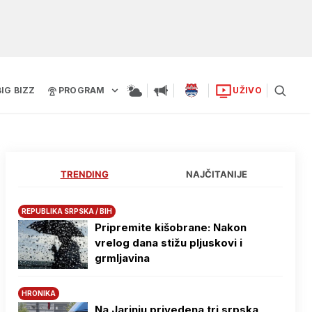
BIG BIZZ
PROGRAM
UŽIVO
TRENDING
NAJČITANIJE
REPUBLIKA SRPSKA / BIH
Pripremite kišobrane: Nakon
vrelog dana stižu pljuskovi i
grmljavina
HRONIKA
Na Јarinju privedena tri srpska