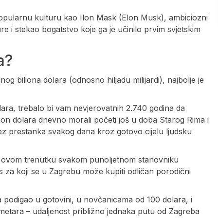
 popularnu kulturu kao Ilon Mask (Elon Musk), ambiciozni
ure i stekao bogatstvo koje ga je učinilo prvim svjetskim
a?
og biliona dolara (odnosno hiljadu milijardi), najbolje je
olara, trebalo bi vam nevjerovatnih 2.740 godina da
ilion dolara dnevno morali početi još u doba Starog Rima i
 bez prestanka svakog dana kroz gotovo cijelu ljudsku
i u ovom trenutku svakom punoljetnom stanovniku
 za koji se u Zagrebu može kupiti odličan porodični
ra podigao u gotovini, u novčanicama od 100 dolara, i
lometara – udaljenost približno jednaka putu od Zagreba