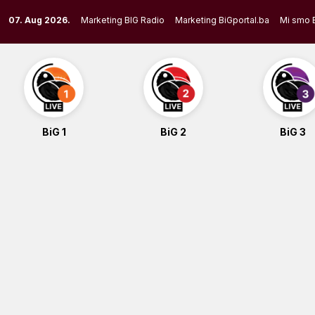
Skip
07. Aug 2026.
Marketing BIG Radio
Marketing BiGportal.ba
Mi smo 
to
content
BiG 1
BiG 2
BiG 3