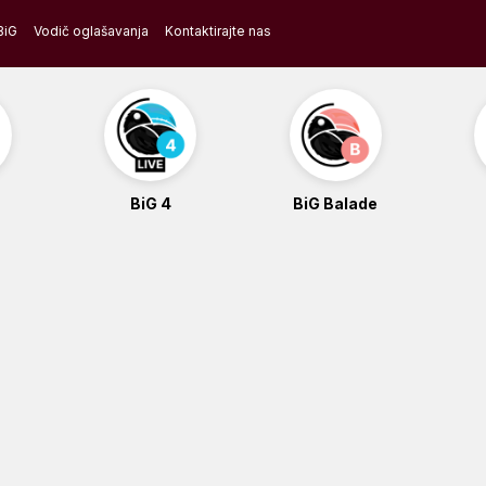
BiG
Vodič oglašavanja
Kontaktirajte nas
BiG 4
BiG Balade