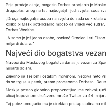
Prije prodaje akcija, magazin Forbes procijenio je Mask
drugoplasiranog na listi najbogatijih ljudi svijeta, suosn
„Druga najbogatija osoba na svijetu do sada se kretala o
koliko bi Mask potencijalno mogao da vrijedi već sutra“
Forbes Wealthe.
„A samo je još jedna osoba, osnivač Oraclea Leri Elison 
milijardi dolara.“
Najveći dio bogatstva veza
Najveći dio Maskovog bogatstva danas je vezan za Spac
milijardi dolara.
Zajedno sa Teslom i ostalom imovinom, njegova neto vri
da se trguje u petak, prema procjenama Forbesa i Reu
Mask je postao globalno prepoznatljivo ime zahvaljujući 
uticaj kupovinom društvene mreže Twitter za 44 milijar
Taj potez omogućio mu je direktan pristup stotinama milio