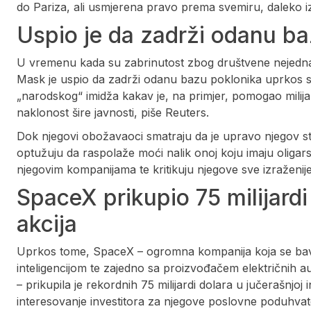
do Pariza, ali usmjerena pravo prema svemiru, daleko 
Uspio je da zadrži odanu b
U vremenu kada su zabrinutost zbog društvene nejednako
Mask je uspio da zadrži odanu bazu poklonika uprkos 
„narodskog“ imidža kakav je, na primjer, pomogao milij
naklonost šire javnosti, piše Reuters.
Dok njegovi obožavaoci smatraju da je upravo njegov stil 
optužuju da raspolaže moći nalik onoj koju imaju oliga
njegovim kompanijama te kritikuju njegove sve izraženije 
SpaceX prikupio 75 milijardi
akcija
Uprkos tome, SpaceX – ogromna kompanija koja se bavi 
inteligencijom te zajedno sa proizvođačem električnih 
– prikupila je rekordnih 75 milijardi dolara u jučerašnjoj 
interesovanje investitora za njegove poslovne poduhvat