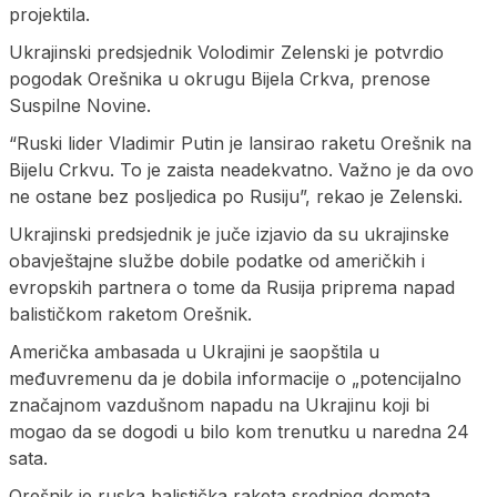
projektila.
Ukrajinski predsjednik Volodimir Zelenski je potvrdio
pogodak Orešnika u okrugu Bijela Crkva, prenose
Suspilne Novine.
“Ruski lider Vladimir Putin je lansirao raketu Orešnik na
Bijelu Crkvu. To je zaista neadekvatno. Važno je da ovo
ne ostane bez posljedica po Rusiju”, rekao je Zelenski.
Ukrajinski predsjednik je juče izjavio da su ukrajinske
obavještajne službe dobile podatke od američkih i
evropskih partnera o tome da Rusija priprema napad
balističkom raketom Orešnik.
Američka ambasada u Ukrajini je saopštila u
međuvremenu da je dobila informacije o „potencijalno
značajnom vazdušnom napadu na Ukrajinu koji bi
mogao da se dogodi u bilo kom trenutku u naredna 24
sata.
Orešnik je ruska balistička raketa srednjeg dometa