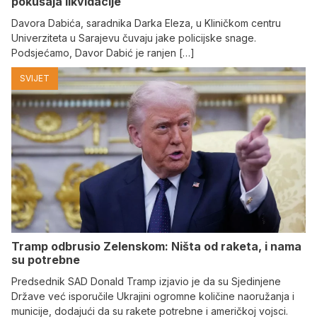
pokušaja likvidacije
Davora Dabića, saradnika Darka Eleza, u Kliničkom centru
Univerziteta u Sarajevu čuvaju jake policijske snage.
Podsjećamo, Davor Dabić je ranjen […]
SVIJET
Tramp odbrusio Zelenskom: Ništa od raketa, i nama
su potrebne
Predsednik SAD Donald Tramp izjavio je da su Sjedinjene
Države već isporučile Ukrajini ogromne količine naoružanja i
municije, dodajući da su rakete potrebne i američkoj vojsci.