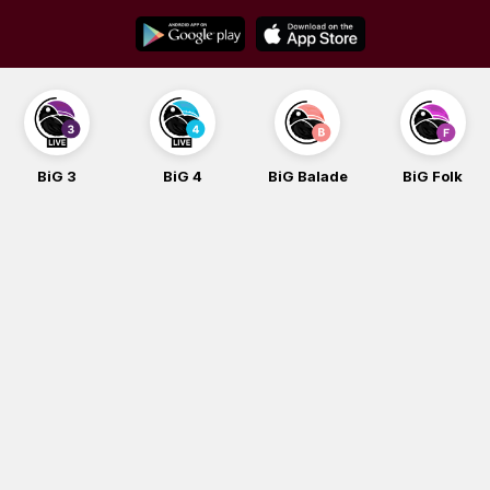
Skip
to
content
BiG 3
BiG 4
BiG Balade
BiG Folk