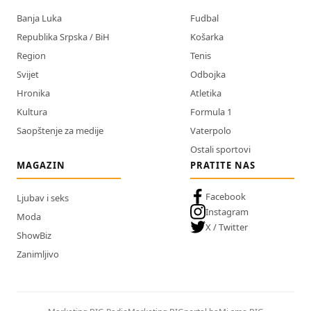
Banja Luka
Fudbal
Republika Srpska / BiH
Košarka
Region
Tenis
Svijet
Odbojka
Hronika
Atletika
Kultura
Formula 1
Saopštenje za medije
Vaterpolo
Ostali sportovi
MAGAZIN
PRATITE NAS
Facebook
Ljubav i seks
Instagram
Moda
X / Twitter
ShowBiz
Zanimljivo