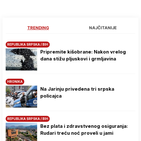
TRENDING
NAJČITANIJE
REPUBLIKA SRPSKA / BIH
Pripremite kišobrane: Nakon vrelog
dana stižu pljuskovi i grmljavina
HRONIKA
Na Јarinju privedena tri srpska
policajca
REPUBLIKA SRPSKA / BIH
Bez plata i zdravstvenog osiguranja:
Rudari treću noć proveli u jami