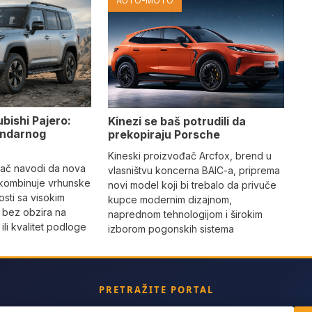
AUTO-MOTO
ubishi Pajero:
Kinezi se baš potrudili da
gendarnog
prekopiraju Porsche
Kineski proizvođač Arcfox, brend u
đač navodi da nova
vlasništvu koncerna BAIC-a, priprema
 kombinuje vrhunske
novi model koji bi trebalo da privuče
sti sa visokim
kupce modernim dizajnom,
 bez obzira na
naprednom tehnologijom i širokim
li kvalitet podloge
izborom pogonskih sistema
PRETRAŽITE PORTAL