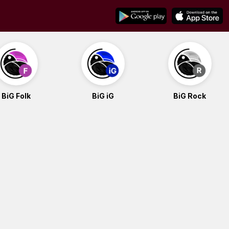
BiG Folk
BiG iG
BiG Rock