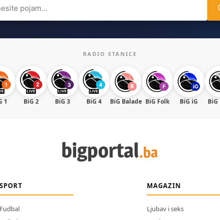
ch
RADIO STANICE
G 1
BiG 2
BiG 3
BiG 4
BiG Balade
BiG Folk
BiG iG
BiG
SPORT
MAGAZIN
Fudbal
Ljubav i seks