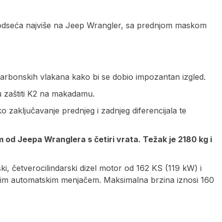
dseća najviše na Jeep Wrangler, sa prednjom maskom
karbonskih vlakana kako bi se dobio impozantan izgled.
 u zaštiti K2 na makadamu.
 zaključavanje prednjeg i zadnjeg diferencijala te
 od Jeepa Wranglera s četiri vrata. Težak je 2180 kg i
ki, četverocilindarski dizel motor od 162 KS (119 kW) i
m automatskim menjačem. Maksimalna brzina iznosi 160