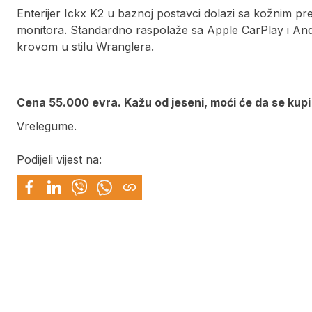
Enterijer Ickx K2 u baznoj postavci dolazi sa kožnim p
monitora. Standardno raspolaže sa Apple CarPlay i A
krovom u stilu Wranglera.
Cena 55.000 evra. Kažu od jeseni, moći će da se kupi 
Vrelegume.
Podijeli vijest na: