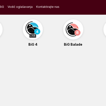
BiG
Vodič oglašavanja
Kontaktirajte nas
BiG 4
BiG Balade