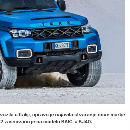
zila u Italiji, upravo je najavila stvaranje nove marke
K2 zasnovano je na modelu BAIC-u BJ40.