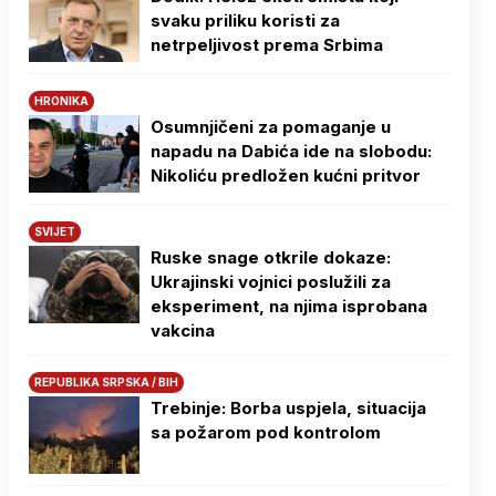
svaku priliku koristi za
netrpeljivost prema Srbima
HRONIKA
Osumnjičeni za pomaganje u
napadu na Dabića ide na slobodu:
Nikoliću predložen kućni pritvor
SVIJET
Ruske snage otkrile dokaze:
Ukrajinski vojnici poslužili za
eksperiment, na njima isprobana
vakcina
REPUBLIKA SRPSKA / BIH
Trebinje: Borba uspjela, situacija
sa požarom pod kontrolom