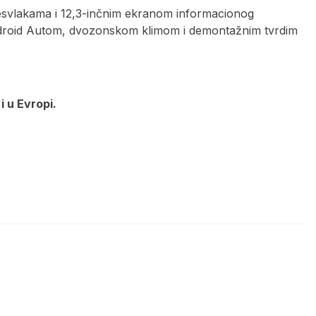
resvlakama i 12,3-inčnim ekranom informacionog
ndroid Autom, dvozonskom klimom i demontažnim tvrdim
i u Evropi.