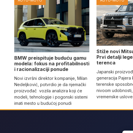
AUTO-MOTO
AUTO-MOTO
Stiže novi Mits
Prvi detalji le
BMW preispituje buduću gamu
terenca
modela: fokus na profitabilnosti
i racionalizaciji ponude
Japanski proizvo
generacija Pajera
Novi izvršni direktor kompanije, Milan
terenske sposobno
Nedeljković, potvrdio je da njemački
nivoom udobnosti,
proizvođač vozila analizira koji će
vremenske uslove i
modeli, tehnologije i pogonski sistemi
imati mesto u budućoj ponudi