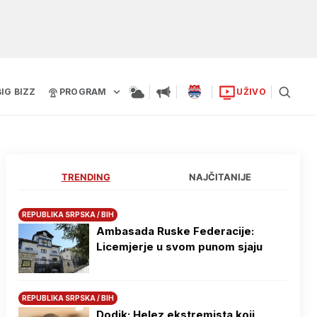
BIG BIZZ
PROGRAM
UŽIVO
TRENDING
NAJČITANIJE
REPUBLIKA SRPSKA / BIH
Ambasada Ruske Federacije:
Licemjerje u svom punom sjaju
REPUBLIKA SRPSKA / BIH
Dodik: Helez ekstremista koji