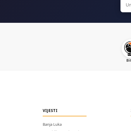
Sear
for:
Bi
VIJESTI
Banja Luka