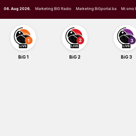
Skip
06. Aug 2026.
Marketing BIG Radio
Marketing BiGportal.ba
Mi smo 
to
content
BiG 1
BiG 2
BiG 3