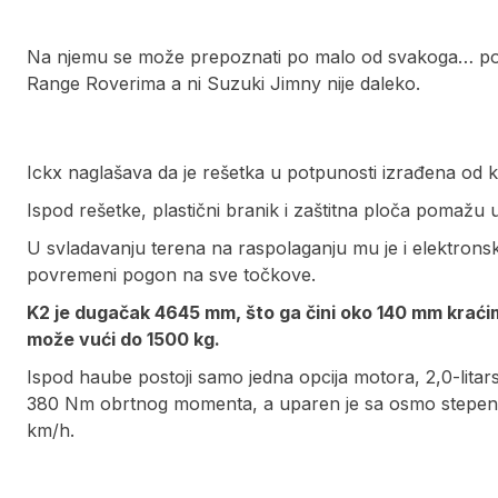
Na njemu se može prepoznati po malo od svakoga… po
Range Roverima a ni Suzuki Jimny nije daleko.
Ickx naglašava da je rešetka u potpunosti izrađena od 
Ispod rešetke, plastični branik i zaštitna ploča pomažu
U svladavanju terena na raspolaganju mu je i elektronsko
povremeni pogon na sve točkove.
K2 je dugačak 4645 mm, što ga čini oko 140 mm kraćim
može vući do 1500 kg.
Ispod haube postoji samo jedna opcija motora, 2,0-litars
380 Nm obrtnog momenta, a uparen je sa osmo stepeni
km/h.