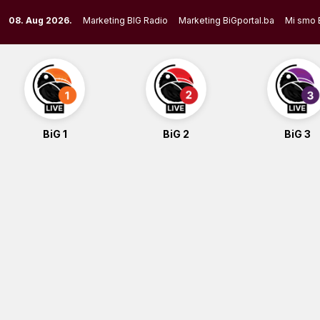
Skip
08. Aug 2026.
Marketing BIG Radio
Marketing BiGportal.ba
Mi smo 
to
content
BiG 1
BiG 2
BiG 3