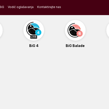
BiG
Vodič oglašavanja
Kontaktirajte nas
BiG 4
BiG Balade