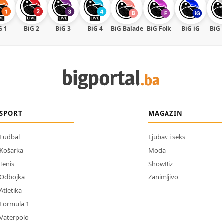
G 1
BiG 2
BiG 3
BiG 4
BiG Balade
BiG Folk
BiG iG
BiG
SPORT
MAGAZIN
Fudbal
Ljubav i seks
Košarka
Moda
Tenis
ShowBiz
Odbojka
Zanimljivo
Atletika
Formula 1
Vaterpolo