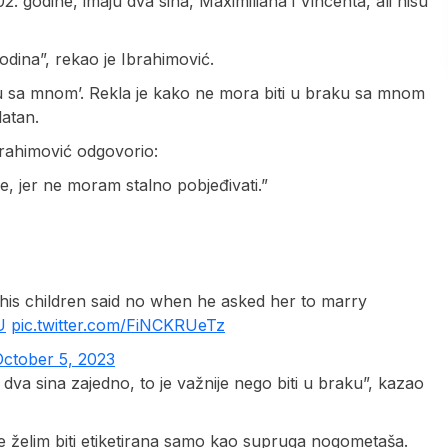
 godine, imaju dva sina, Maximiliana i Vincenta, ali nisu
godina”, rekao je Ibrahimović.
aku sa mnom’. Rekla je kako ne mora biti u braku sa mnom
latan.
Ibrahimović odgovorio:
ne, jer ne moram stalno pobjeđivati.”
 his children said no when he asked her to marry
U
pic.twitter.com/FiNCKRUeTz
October 5, 2023
 dva sina zajedno, to je važnije nego biti u braku”, kazao
e želim biti etiketirana samo kao supruga nogometaša.