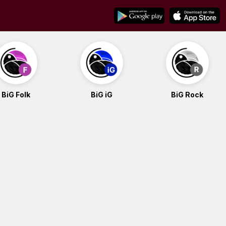
BiG Folk
BiG iG
BiG Rock