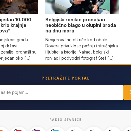
rijedan 10.000
Belgijski ronilac pronašao
krio krajnje
neobično blago u olupini broda
pova”
na dnu mora
indijskom gradu
Nevjerovatno otkriće kod obale
oj državi
Dovera privuklo je pažnju i stručnjaka
 zemlje, pronašli su
i ljubitelja istorije. Naime, belgijski
t vrijedan oko […]
ronilac i podvodni fotograf Stef […]
PRETRAŽITE PORTAL
ch
RADIO STANICE