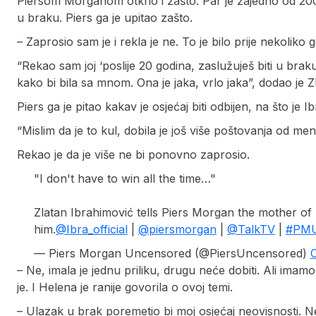
Piersom Morganom otkrio i zašto. Par je zajedno od 2002.
u braku. Piers ga je upitao zašto.
– Zaprosio sam je i rekla je ne. To je bilo prije nekoliko 
“Rekao sam joj ‘poslije 20 godina, zaslužuješ biti u br
kako bi bila sa mnom. Ona je jaka, vrlo jaka”, dodao je Z
Piers ga je pitao kakav je osjećaj biti odbijen, na što je 
“Mislim da je to kul, dobila je još više poštovanja od me
Rekao je da je više ne bi ponovno zaprosio.
"I don't have to win all the time…"
Zlatan Ibrahimović tells Piers Morgan the mother of
him.
@Ibra_official
|
@piersmorgan
|
@TalkTV
|
#PM
— Piers Morgan Uncensored (@PiersUncensored)
– Ne, imala je jednu priliku, drugu neće dobiti. Ali imamo
je. I Helena je ranije govorila o ovoj temi.
– Ulazak u brak poremetio bi moj osjećaj neovisnosti. N