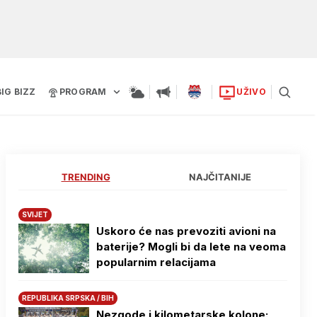
BIG BIZZ
PROGRAM
UŽIVO
TRENDING
NAJČITANIJE
SVIJET
Uskoro će nas prevoziti avioni na
baterije? Mogli bi da lete na veoma
popularnim relacijama
REPUBLIKA SRPSKA / BIH
Nezgode i kilometarske kolone: