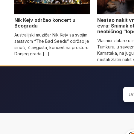
Nik Kejv održao koncert u
Nestao nakit v
Beogradu
evra: Snimak ot
neobičnog “lo
Australijski muzičar Nik Kejv sa svojim
Vlasnici zlatare u 
sastavom “The Bad Seeds” održao je
Tumkuru, u savezn
sinoć, 7. avgusta, koncert na prostoru
Karnataka, na jugu
Donjeg grada […]
nestali zlatni naki
Sear
for: