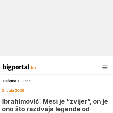
Početna
»
Fudbal
8. Jula 2026.
Ibrahimović: Mesi je “zvijer”, on je
ono što razdvaja legende od