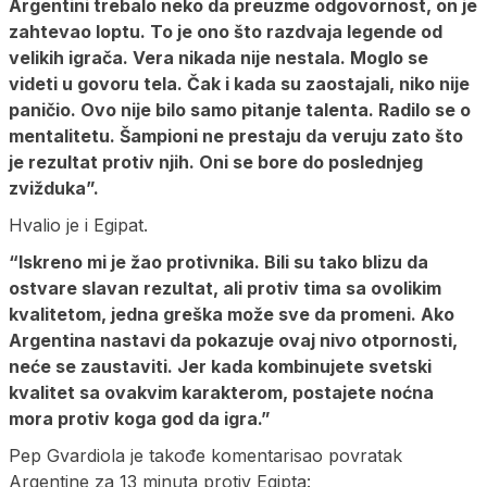
Argentini trebalo neko da preuzme odgovornost, on je
zahtevao loptu. To je ono što razdvaja legende od
velikih igrača. Vera nikada nije nestala. Moglo se
videti u govoru tela. Čak i kada su zaostajali, niko nije
paničio. Ovo nije bilo samo pitanje talenta. Radilo se o
mentalitetu. Šampioni ne prestaju da veruju zato što
je rezultat protiv njih. Oni se bore do poslednjeg
zvižduka”.
Hvalio je i Egipat.
“Iskreno mi je žao protivnika. Bili su tako blizu da
ostvare slavan rezultat, ali protiv tima sa ovolikim
kvalitetom, jedna greška može sve da promeni. Ako
Argentina nastavi da pokazuje ovaj nivo otpornosti,
neće se zaustaviti. Jer kada kombinujete svetski
kvalitet sa ovakvim karakterom, postajete noćna
mora protiv koga god da igra.”
Pep Gvardiola je takođe komentarisao povratak
Argentine za 13 minuta protiv Egipta: