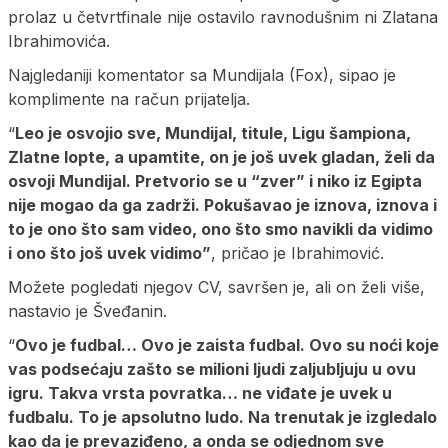
prolaz u četvrtfinale nije ostavilo ravnodušnim ni Zlatana
Ibrahimovića.
Najgledaniji komentator sa Mundijala (Fox), sipao je
komplimente na račun prijatelja.
“
Leo je osvojio sve, Mundijal, titule, Ligu šampiona,
Zlatne lopte, a upamtite, on je još uvek gladan, želi da
osvoji Mundijal. Pretvorio se u “zver” i niko iz Egipta
nije mogao da ga zadrži. Pokušavao je iznova, iznova i
to je ono što sam video, ono što smo navikli da vidimo
i ono što još uvek vidimo”
, pričao je Ibrahimović.
Možete pogledati njegov CV, savršen je, ali on želi više,
nastavio je Šveđanin.
“
Ovo je fudbal… Ovo je zaista fudbal. Ovo su noći koje
vas podsećaju zašto se milioni ljudi zaljubljuju u ovu
igru. Takva vrsta povratka… ne viđate je uvek u
fudbalu. To je apsolutno ludo. Na trenutak je izgledalo
kao da je prevaziđeno, a onda se odjednom sve