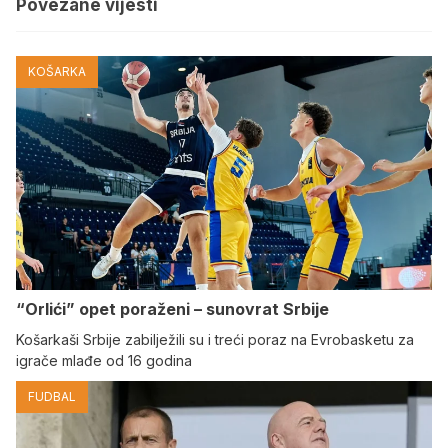
Povezane vijesti
KOŠARKA
“Orlići” opet poraženi – sunovrat Srbije
Košarkaši Srbije zabilježili su i treći poraz na Evrobasketu za
igrače mlađe od 16 godina
FUDBAL