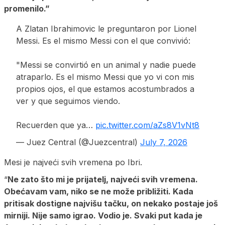
promenilo.”
A Zlatan Ibrahimovic le preguntaron por Lionel
Messi. Es el mismo Messi con el que convivió:
"Messi se convirtió en un animal y nadie puede
atraparlo. Es el mismo Messi que yo vi con mis
propios ojos, el que estamos acostumbrados a
ver y que seguimos viendo.
Recuerden que ya…
pic.twitter.com/aZs8V1vNt8
— Juez Central (@Juezcentral)
July 7, 2026
Mesi je najveći svih vremena po Ibri.
“
Ne zato što mi je prijatelj, najveći svih vremena.
Obećavam vam, niko se ne može približiti. Kada
pritisak dostigne najvišu tačku, on nekako postaje još
mirniji. Nije samo igrao. Vodio je. Svaki put kada je