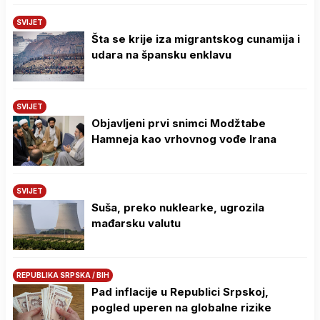
SVIJET
Šta se krije iza migrantskog cunamija i
udara na špansku enklavu
SVIJET
Objavljeni prvi snimci Modžtabe
Hamneja kao vrhovnog vođe Irana
SVIJET
Suša, preko nuklearke, ugrozila
mađarsku valutu
REPUBLIKA SRPSKA / BIH
Pad inflacije u Republici Srpskoj,
pogled uperen na globalne rizike