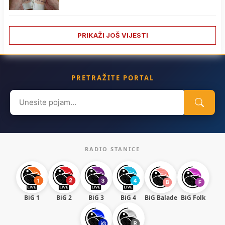
PRIKAŽI JOŠ VIJESTI
PRETRAŽITE PORTAL
Search
for:
RADIO STANICE
BiG 1
BiG 2
BiG 3
BiG 4
BiG Balade
BiG Folk