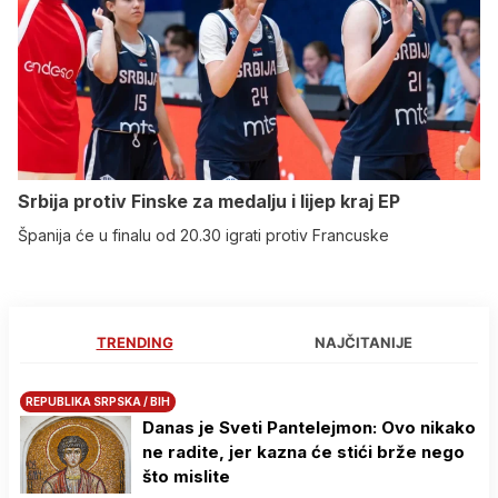
Srbija protiv Finske za medalju i lijep kraj EP
Španija će u finalu od 20.30 igrati protiv Francuske
TRENDING
NAJČITANIJE
REPUBLIKA SRPSKA / BIH
Danas je Sveti Pantelejmon: Ovo nikako
ne radite, jer kazna će stići brže nego
što mislite