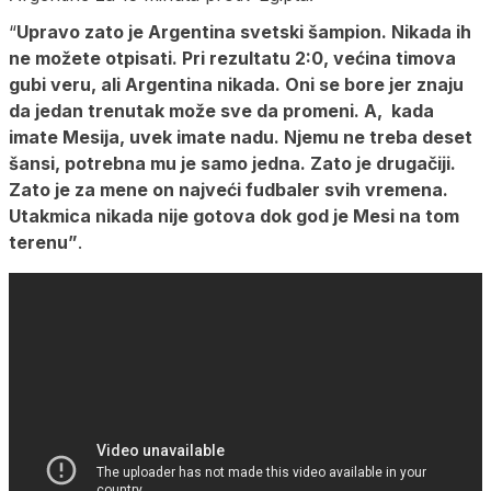
“
Upravo zato je Argentina svetski šampion. Nikada ih
ne možete otpisati. Pri rezultatu 2:0, većina timova
gubi veru, ali Argentina nikada. Oni se bore jer znaju
da jedan trenutak može sve da promeni. A, kada
imate Mesija, uvek imate nadu. Njemu ne treba deset
šansi, potrebna mu je samo jedna. Zato je drugačiji.
Zato je za mene on najveći fudbaler svih vremena.
Utakmica nikada nije gotova dok god je Mesi na tom
terenu”
.