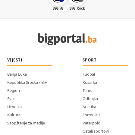
BiG iG
BiG Rock
VIJESTI
SPORT
Banja Luka
Fudbal
Republika Srpska / BiH
Košarka
Region
Tenis
Svijet
Odbojka
Hronika
Atletika
Kultura
Formula 1
Saopštenje za medije
Vaterpolo
Ostali sportovi