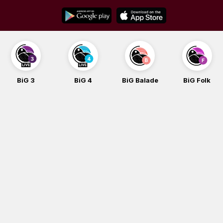
Skip
to
content
BiG 4
BiG Balade
BiG Folk
BiG iG