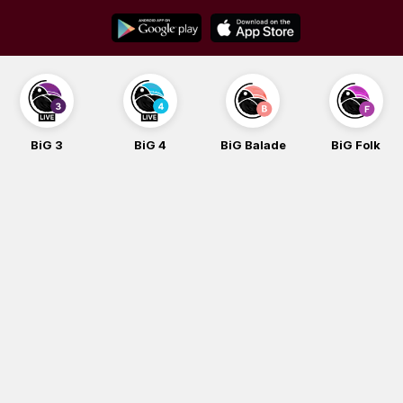
Skip
to
content
BiG 3
BiG 4
BiG Balade
BiG Folk