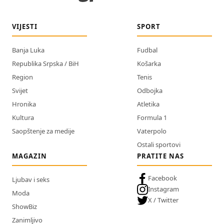
VIJESTI
SPORT
Banja Luka
Fudbal
Republika Srpska / BiH
Košarka
Region
Tenis
Svijet
Odbojka
Hronika
Atletika
Kultura
Formula 1
Saopštenje za medije
Vaterpolo
Ostali sportovi
MAGAZIN
PRATITE NAS
Facebook
Ljubav i seks
Instagram
Moda
X / Twitter
ShowBiz
Zanimljivo