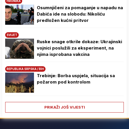
HRONIKA
Osumnjičeni za pomaganje u napadu na
Dabića ide na slobodu: Nikoliću
predložen kućni pritvor
SVIJET
Ruske snage otkrile dokaze: Ukrajinski
vojnici poslužili za eksperiment, na
njima isprobana vakcina
REPUBLIKA SRPSKA / BIH
Trebinje: Borba uspjela, situacija sa
požarom pod kontrolom
PRIKAŽI JOŠ VIJESTI