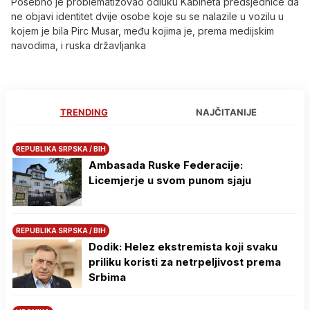
Posebno je problematizovao odluku Kabineta predsjednice da
ne objavi identitet dvije osobe koje su se nalazile u vozilu u
kojem je bila Pirc Musar, među kojima je, prema medijskim
navodima, i ruska državljanka
TRENDING
NAJČITANIJE
REPUBLIKA SRPSKA / BIH
Ambasada Ruske Federacije:
Licemjerje u svom punom sjaju
REPUBLIKA SRPSKA / BIH
Dodik: Helez ekstremista koji svaku
priliku koristi za netrpeljivost prema
Srbima