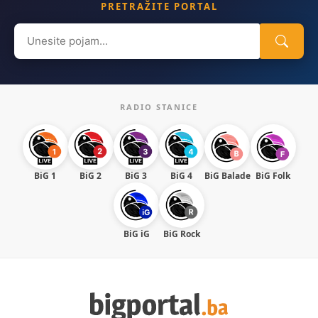
PRETRAŽITE PORTAL
Search
for:
RADIO STANICE
BiG 1
BiG 2
BiG 3
BiG 4
BiG Balade
BiG Folk
BiG iG
BiG Rock