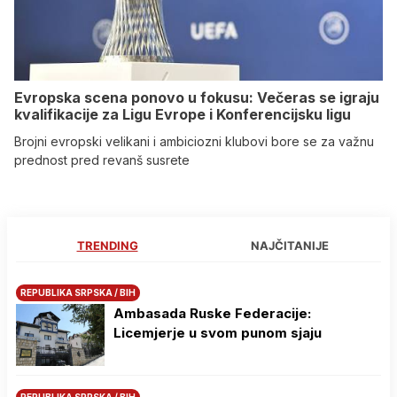
Evropska scena ponovo u fokusu: Večeras se igraju
kvalifikacije za Ligu Evrope i Konferencijsku ligu
Brojni evropski velikani i ambiciozni klubovi bore se za važnu
prednost pred revanš susrete
TRENDING
NAJČITANIJE
REPUBLIKA SRPSKA / BIH
Ambasada Ruske Federacije:
Licemjerje u svom punom sjaju
REPUBLIKA SRPSKA / BIH