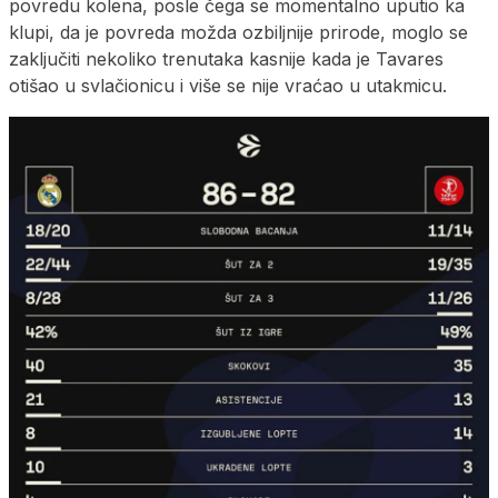
povredu kolena, posle čega se momentalno uputio ka
klupi, da je povreda možda ozbiljnije prirode, moglo se
zaključiti nekoliko trenutaka kasnije kada je Tavares
otišao u svlačionicu i više se nije vraćao u utakmicu.