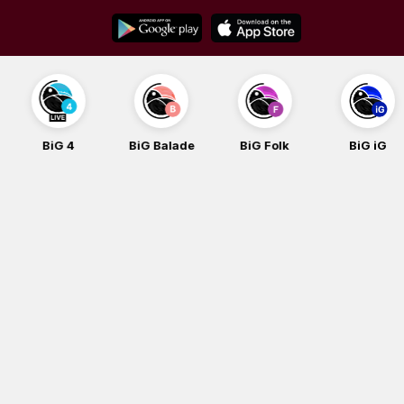
Skip
to
content
BiG 4
BiG Balade
BiG Folk
BiG iG