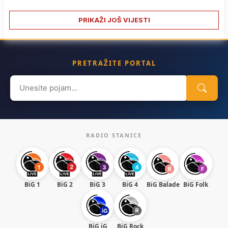
PRIKAŽI JOŠ VIJESTI
PRETRAŽITE PORTAL
Search
for:
RADIO STANICE
BiG 1
BiG 2
BiG 3
BiG 4
BiG Balade
BiG Folk
BiG iG
BiG Rock