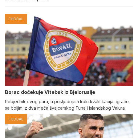
FUDBAL
Borac dočekuje Vitebsk iz Bjelorusije
Pobjednik ovog para, u posljednjem kolu kvalifikacija, igraće
sa boljim iz dva meča švajcarskog Tuna i islandskog Valura
FUDBAL