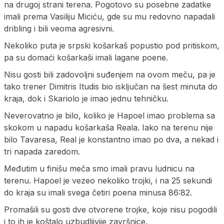
na drugoj strani terena. Pogotovo su posebne zadatke
imali prema Vasiliju Miciću, gde su mu redovno napadali
dribling i bili veoma agresivni.
Nekoliko puta je srpski košarkaš popustio pod pritiskom,
pa su domaći košarkaši imali lagane poene.
Nisu gosti bili zadovoljni suđenjem na ovom meču, pa je
tako trener Dimitris Itudis bio isključan na šest minuta do
kraja, dok i Skariolo je imao jednu tehničku.
Neverovatno je bilo, koliko je Hapoel imao problema sa
skokom u napadu košarkaša Reala. Iako na terenu nije
bilo Tavaresa, Real je konstantno imao po dva, a nekad i
tri napada zaredom.
Međutim u finišu meča smo imali pravu ludnicu na
terenu. Hapoel je vezeo nekoliko trojki, i na 25 sekundi
do kraja su imali svega četiri poena minusa 86:82.
Promašili su gosti dve otvorene trojke, koje nisu pogodili
i to ih je koštalo uzbudljivije završnice.