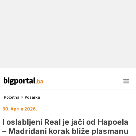
Početna
»
Košarka
30. Aprila 2026.
I oslabljeni Real je jači od Hapoela
– Madriđani korak bliže plasmanu