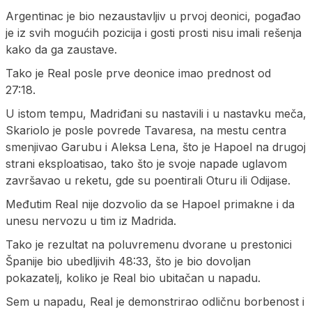
Argentinac je bio nezaustavljiv u prvoj deonici, pogađao
je iz svih mogućih pozicija i gosti prosti nisu imali rešenja
kako da ga zaustave.
Tako je Real posle prve deonice imao prednost od
27:18.
U istom tempu, Madriđani su nastavili i u nastavku meča,
Skariolo je posle povrede Tavaresa, na mestu centra
smenjivao Garubu i Aleksa Lena, što je Hapoel na drugoj
strani eksploatisao, tako što je svoje napade uglavom
završavao u reketu, gde su poentirali Oturu ili Odijase.
Međutim Real nije dozvolio da se Hapoel primakne i da
unesu nervozu u tim iz Madrida.
Tako je rezultat na poluvremenu dvorane u prestonici
Španije bio ubedljivih 48:33, što je bio dovoljan
pokazatelj, koliko je Real bio ubitačan u napadu.
Sem u napadu, Real je demonstrirao odličnu borbenost i