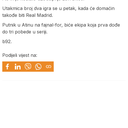
Utakmica broj dva igra se u petak, kada će domaćin
takođe biti Real Madrid.
Putnik u Atinu na fajnal-for, biće ekipa koja prva dođe
do tri pobede u seriji.
b92.
Podijeli vijest na: