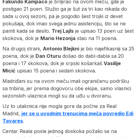
Fakundo Kampaco
je briljirao na ovom meču, gde je
postigao 21 poen. Služio ga je šut za tri kao nikada do
sada u ovoj sezoni, pa je pogodio šest trojki iz devet
pokušaja, dok imao svega jednu asistenciju, što se ne
pamti kada se desilo.
Trej Lajls
je upisao 13 poen uz šest
skokova, dok je
Mario Hezonja
stao na 11 poena.
Na drugoj strani,
Antonio Blejkni
je bio najefikasniji sa 25
poena, dok je
Dan Oturu
došao do dabl-dabla sa 20
poena i 17 skokova, dok je srpski košarkaš
Vasilije
Micić
upisao 15 poena i sedam skokova.
Madriđani su na ovom meču imali ograničenu podršku
sa tribina, jer prema dogovoru obe ekipe, samo vlasnici
sezonskih ulaznica mogli su da uđu u dvoranu.
Uz to utakmica nije mogla gore da počne za Real
Madrid,
jer se u uvodnim trenucima meča povredio Edi
Tavares
.
Centar Reala posle jednog doskoka požalio se na