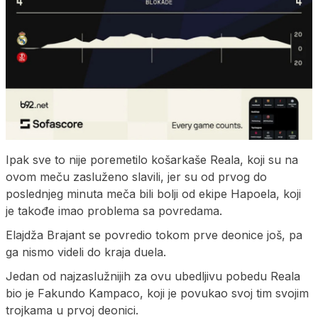
Ipak sve to nije poremetilo košarkaše Reala, koji su na
ovom meču zasluženo slavili, jer su od prvog do
poslednjeg minuta meča bili bolji od ekipe Hapoela, koji
je takođe imao problema sa povredama.
Elajdža Brajant se povredio tokom prve deonice još, pa
ga nismo videli do kraja duela.
Jedan od najzaslužnijih za ovu ubedljivu pobedu Reala
bio je Fakundo Kampaco, koji je povukao svoj tim svojim
trojkama u prvoj deonici.