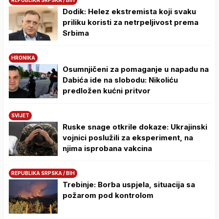
Dodik: Helez ekstremista koji svaku
priliku koristi za netrpeljivost prema
Srbima
HRONIKA
Osumnjičeni za pomaganje u napadu na
Dabića ide na slobodu: Nikoliću
predložen kućni pritvor
SVIJET
Ruske snage otkrile dokaze: Ukrajinski
vojnici poslužili za eksperiment, na
njima isprobana vakcina
REPUBLIKA SRPSKA / BIH
Trebinje: Borba uspjela, situacija sa
požarom pod kontrolom