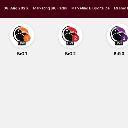
Skip
08. Aug 2026.
Marketing BIG Radio
Marketing BiGportal.ba
Mi smo 
to
content
BiG 1
BiG 2
BiG 3