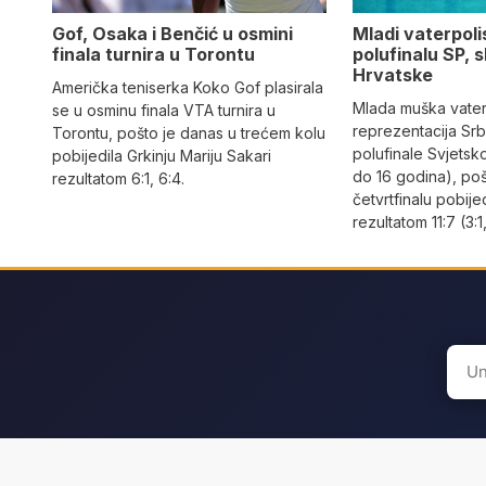
Gof, Osaka i Benčić u osmini
Mladi vaterpolis
finala turnira u Torontu
polufinalu SP, s
Hrvatske
Američka teniserka Koko Gof plasirala
Mlada muška vate
se u osminu finala VTA turnira u
reprezentacija Srbi
Torontu, pošto je danas u trećem kolu
polufinale Svjetsk
pobijedila Grkinju Mariju Sakari
do 16 godina), po
rezultatom 6:1, 6:4.
četvrtfinalu pobije
rezultatom 11:7 (3:1,
Sear
for: