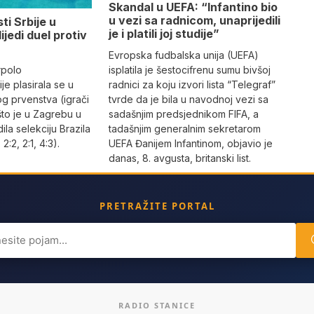
Skandal u UEFA: “Infantino bio
u vezi sa radnicom, unaprijedili
ti Srbije u
je i platili joj studije”
lijedi duel protiv
Evropska fudbalska unija (UEFA)
rpolo
isplatila je šestocifrenu sumu bivšoj
je plasirala se u
radnici za koju izvori lista “Telegraf”
og prvenstva (igrači
tvrde da je bila u navodnoj vezi sa
što je u Zagrebu u
sadašnjim predsjednikom FIFA, a
dila selekciju Brazila
tadašnjim generalnim sekretarom
 2:2, 2:1, 4:3).
UEFA Đanijem Infantinom, objavio je
danas, 8. avgusta, britanski list.
PRETRAŽITE PORTAL
ch
RADIO STANICE