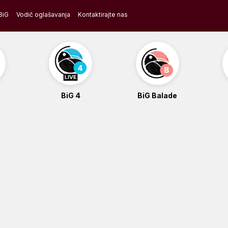
BiG
Vodič oglašavanja
Kontaktirajte nas
BiG 4
BiG Balade