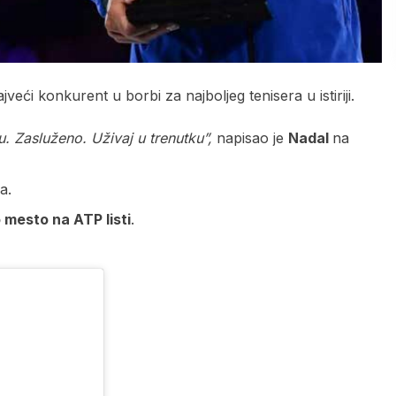
eći konkurent u borbi za najboljeg tenisera u istiriji.
. Zasluženo. Uživaj u trenutku”,
napisao je
Nadal
na
a.
 mesto na ATP listi
.