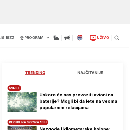
BIG BIZZ
PROGRAM
UŽIVO
TRENDING
NAJČITANIJE
SVIJET
Uskoro će nas prevoziti avioni na
baterije? Mogli bi da lete na veoma
popularnim relacijama
REPUBLIKA SRPSKA / BIH
Nezgode i kilometarske kolone: