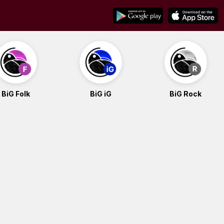
BiG Folk
BiG iG
BiG Rock