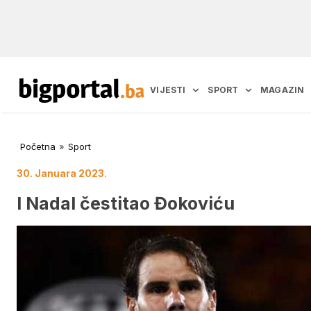
VIJESTI
SPORT
MAGAZIN
Početna
»
Sport
30. Januara 2023.
I Nadal čestitao Đokoviću