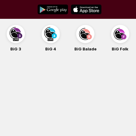
Skip
to
content
BiG 4
BiG Balade
BiG Folk
BiG iG