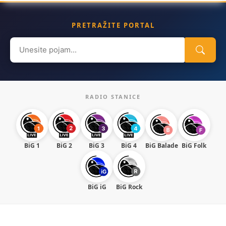
PRETRAŽITE PORTAL
Search
for:
RADIO STANICE
BiG 1
BiG 2
BiG 3
BiG 4
BiG Balade
BiG Folk
BiG iG
BiG Rock