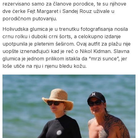
rezervisano samo za članove porodice, te su njihove
dve ćerke Fejt Margaret i Sandej Rouz uživale u
porodičnom putovanju.
Holivudska glumica je u trenutku fotografisanja nosila
crnu rolku i duboki crni šorts, a celokupno izdanje
upotpunila je pletenim šeširom. Ovaj autfit za plažu nije
uopšte iznenađujući kad je reč o Nikol Kidman. Slavna
glumica je jednom prilikom istakla da “mrzi sunce”, jer
loše utiče na nju i njenu bledu kožu.