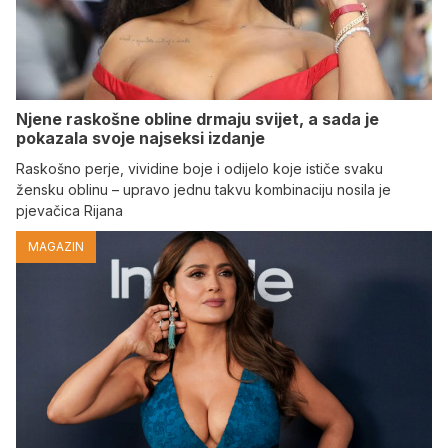
Njene raskošne obline drmaju svijet, a sada je
pokazala svoje najseksi izdanje
Raskošno perje, vividine boje i odijelo koje ističe svaku
žensku oblinu – upravo jednu takvu kombinaciju nosila je
pjevačica Rijana
MAGAZIN