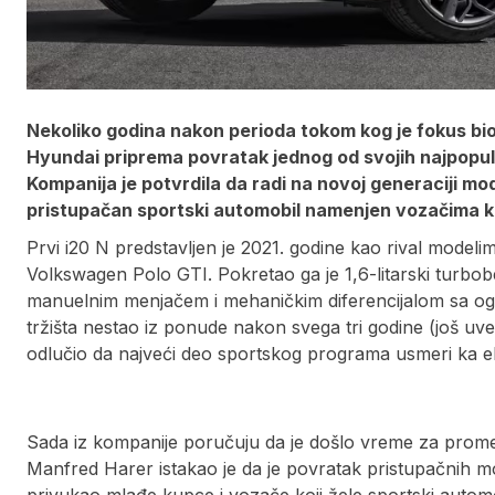
Nekoliko godina nakon perioda tokom kog je fokus bio
Hyundai priprema povratak jednog od svojih najpopular
Kompanija je potvrdila da radi na novoj generaciji mo
pristupačan sportski automobil namenjen vozačima koj
Prvi i20 N predstavljen je 2021. godine kao rival modeli
Volkswagen Polo GTI. Pokretao ga je 1,6-litarski turb
manuelnim menjačem i mehaničkim diferencijalom sa ogr
tržišta nestao iz ponude nakon svega tri godine (još uv
odlučio da najveći deo sportskog programa usmeri ka e
Sada iz kompanije poručuju da je došlo vreme za promenu 
Manfred Harer istakao je da je povratak pristupačni
privukao mlađe kupce i vozače koji žele sportski autom