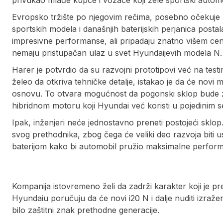
Evropsko tržište po njegovim rečima, posebno očekuje n
sportskih modela i današnjih baterijskih perjanica postal
impresivne performanse, ali pripadaju znatno višem ce
nemaju pristupačan ulaz u svet Hyundaijevih modela N.
Harer je potvrdio da su razvojni prototipovi već na testir
želeo da otkriva tehničke detalje, istakao je da će novi 
osnovu. To otvara mogućnost da pogonski sklop bude z
hibridnom motoru koji Hyundai već koristi u pojedinim s
Ipak, inženjeri neće jednostavno preneti postojeći sklop. 
svog prethodnika, zbog čega će veliki deo razvoja biti u
baterijom kako bi automobil pružio maksimalne perform
Kompanija istovremeno želi da zadrži karakter koji je p
Hyundaiu poručuju da će novi i20 N i dalje nuditi izraže
bilo zaštitni znak prethodne generacije.