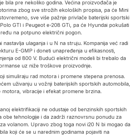
 je bila pre nekoliko godina. Većina proizvođača je
torima zbog sve strožih ekoloških propisa, pa će Mini
stovremeno, sve više pažnje privlače baterijski sportski
 Polo GTI i Peugeot e-208 GTi, pa će Hyundai pokušati
pređu na potpuno električni pogon.
nastavlja ulaganja i u N na struju. Kompanija već radi
tekturu E-GMP i doneti unapređenja u efikasnosti,
njenja od 800 V. Budući električni modeli bi trebalo da
rformanse uz niže troškove proizvodnje.
i simuliraju rad motora i promene stepena prenosa.
em uživanju u vožnji baterijskih sportskih automobila,
e motora, vibracije i efekat promene brzina.
j elektrifikaciji ne odustaje od benzinskih sportskih
ja obe tehnologije i da zadrži raznovrsnu ponudu za
tvo za volanom. Upravo zbog toga novi i20 N bi mogao da
bila koji će se u narednim godinama pojaviti na