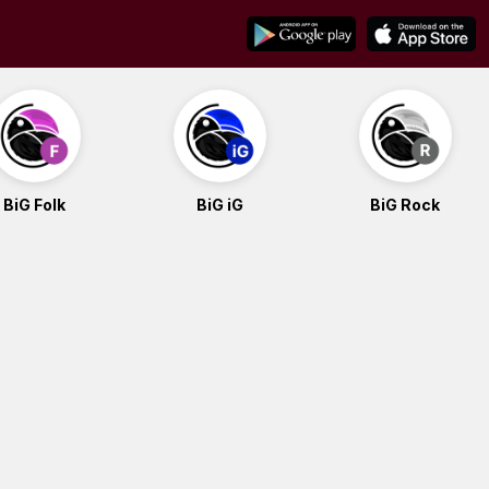
BiG Folk
BiG iG
BiG Rock