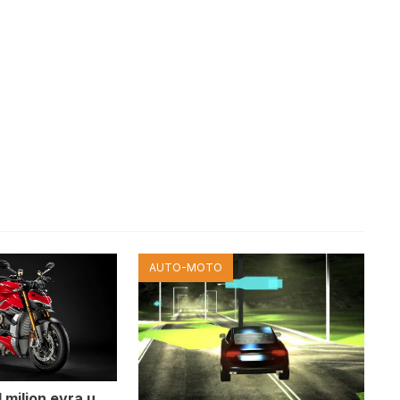
AUTO-MOTO
 milion evra u