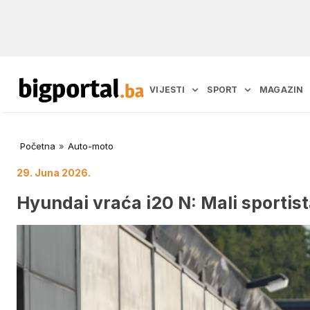
VIJESTI
SPORT
MAGAZIN
Početna
»
Auto-moto
29. Juna 2026.
Hyundai vraća i20 N: Mali sportis