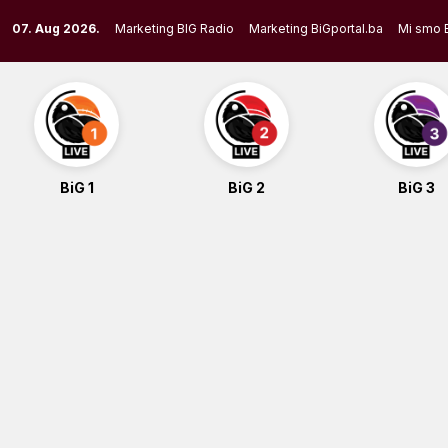
Skip
07. Aug 2026.
Marketing BIG Radio
Marketing BiGportal.ba
Mi smo 
to
content
BiG 1
BiG 2
BiG 3