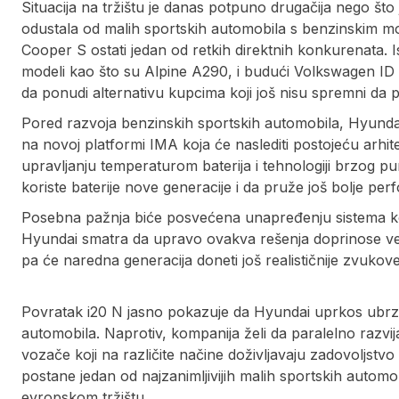
Situacija na tržištu je danas potpuno drugačija nego što
odustala od malih sportskih automobila s benzinskim mo
Cooper S ostati jedan od retkih direktnih konkurenata. I
modeli kao što su Alpine A290, i budući Volkswagen ID
da ponudi alternativu kupcima koji još nisu spremni da 
Pored razvoja benzinskih sportskih automobila, Hyundai 
na novoj platformi IMA koja će naslediti postojeću arhi
upravljanju temperaturom baterija i tehnologiji brzog pu
koriste baterije nove generacije i da pruže još bolje pe
Posebna pažnja biće posvećena unapređenju sistema koj
Hyundai smatra da upravo ovakva rešenja doprinose već
pa će naredna generacija doneti još realističnije zvukov
Povratak i20 N jasno pokazuje da Hyundai uprkos ubrzano
automobila. Naprotiv, kompanija želi da paralelno razvi
vozače koji na različite načine doživljavaju zadovoljs
postane jedan od najzanimljivijih malih sportskih automo
evropskom tržištu.