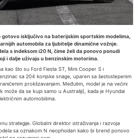
 gotovo isključivo na baterijskim sportskim modelima,
nijih automobila za ljubitelje dinamične vožnje.
dela s indeksom i20 N, čime želi da ponovo ponudi
i i dalje uživaju u benzinskim motorima.
ma kao što su Ford Fiesta ST, Mini Cooper S i
obenzinac sa 204 konjske snage, uparen sa šestostepenim
aničenim proklizavanjem. Međutim, model je na većini
ek može da se kupi samo u Australiji), kada je Hyundai
lektričnim automobilima.
strategije. Globalni direktor istraživanja i razvoja
h modela sa oznakom N neophodan kako bi brend ponovo
obil po razumnoj ceni.