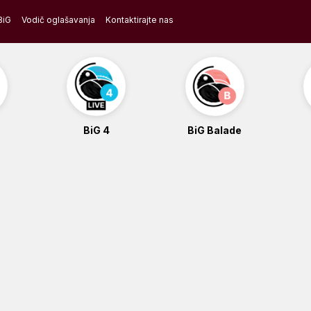
BiG
Vodič oglašavanja
Kontaktirajte nas
BiG 4
BiG Balade