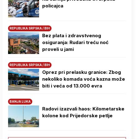
policajca
REPUBLIKA SRPSKA / BIH
Bez plata i zdravstvenog
osiguranja: Rudari treću noć
proveli u jami
REPUBLIKA SRPSKA / BIH
Oprez pri prelasku granice: Zbog
nekoliko komada voća kazna može
biti i veća od 13.000 evra
BANJA LUKA
Radovi izazvali haos: Kilometarske
kolone kod Prijedorske petlje