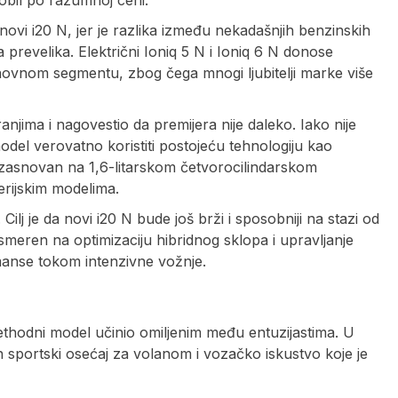
ovi i20 N, jer je razlika između nekadašnjih benzinskih
a prevelika. Električni Ioniq 5 N i Ioniq 6 N donose
novnom segmentu, zbog čega mnogi ljubitelji marke više
anjima i nagovestio da premijera nije daleko. Iako nije
model verovatno koristiti postojeću tehnologiju kao
asnovan na 1,6-litarskom četvorocilindarskom
erijskim modelima.
Cilj je da novi i20 N bude još brži i sposobniji na stazi od
smeren na optimizaciju hibridnog sklopa i upravljanje
anse tokom intenzivne vožnje.
rethodni model učinio omiljenim među entuzijastima. U
n sportski osećaj za volanom i vozačko iskustvo koje je