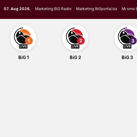
Skip
07. Aug 2026.
Marketing BIG Radio
Marketing BiGportal.ba
Mi smo 
to
content
BiG 1
BiG 2
BiG 3