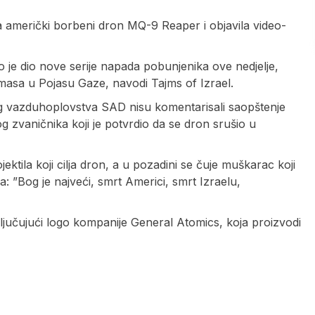
la američki borbeni dron MQ-9 Reaper i objavila video-
o je dio nove serije napada pobunjenika ove nedjelje,
amasa u Pojasu Gaze, navodi Tajms of Izrael.
 vazduhoplovstva SAD nisu komentarisali saopštenje
 zvaničnika koji je potvrdio da se dron srušio u
jektila koji cilja dron, a u pozadini se čuje muškarac koji
: ”Bog je najveći, smrt Americi, smrt Izraelu,
ljučujući logo kompanije General Atomics, koja proizvodi