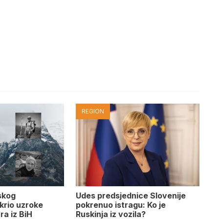
REGION
Udes predsjednice Slovenije
skog
pokrenuo istragu: Ko je
krio uzroke
Ruskinja iz vozila?
ra iz BiH