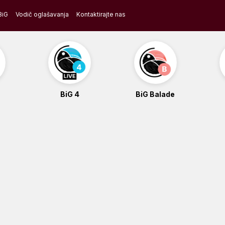
BiG
Vodič oglašavanja
Kontaktirajte nas
BiG 4
BiG Balade