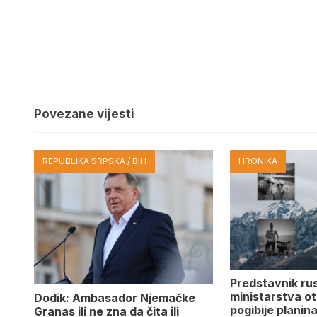
Povezane vijesti
REPUBLIKA SRPSKA / BIH
HRONIKA
Predstavnik ru
ministarstva ot
Dodik: Ambasador Njemačke
pogibije planina
Granas ili ne zna da čita ili