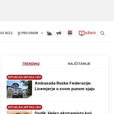
BIG BIZZ
PROGRAM
UŽIVO
TRENDING
NAJČITANIJE
REPUBLIKA SRPSKA / BIH
Ambasada Ruske Federacije:
Licemjerje u svom punom sjaju
REPUBLIKA SRPSKA / BIH
Dodik: Helez ekstremista koji