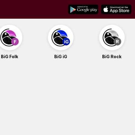
BiG Folk
BiG iG
BiG Rock