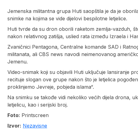
Jemenska militantna grupa Huti saopštila je da je obori
snimke na kojima se vide dijelovi bespilotne letjelice.
Huti tvrde da su dron oborili raketom zemlja-vazduh, št
nakon relativnog zatišja, uslied rata između Izraela i H
Zvaničnici Pentagona, Centralne komande SAD i Ratnog
militanata, ali CBS news navodi neimenovanog američkog
Jemenu.
Video-snimak koji su objavili Huti uključuje lansiranje pro
recituje slogan ove grupe nakon što je letjelica pogođena
proklinjemo Jevreje, pobjeda islama“.
Na snimku se takođe vidi nekoliko većih dijela drona, uk
letjelicu, kao i serijski broj.
Foto:
Printscreen
Izvor:
Nezavisne