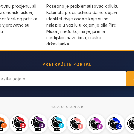
Posebno je problematizovao odluku
tivnu procjenu, ali
Kabineta predsjednice da ne objavi
vremenski uslovi,
identitet dvije osobe koje su se
mosferskog pritiska
nalazile u vozilu u kojem je bila Pirc
e vjerovatno su
Musar, među kojima je, prema
gu
medijskim navodima, i ruska
državljanka
PRETRAŽITE PORTAL
ch
RADIO STANICE