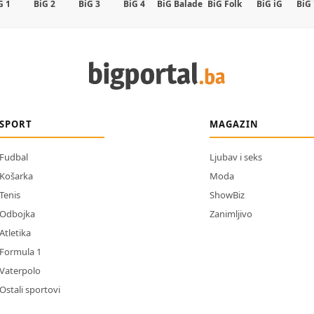
G 1
BiG 2
BiG 3
BiG 4
BiG Balade
BiG Folk
BiG iG
BiG
SPORT
MAGAZIN
Fudbal
Ljubav i seks
Košarka
Moda
Tenis
ShowBiz
Odbojka
Zanimljivo
Atletika
Formula 1
Vaterpolo
Ostali sportovi