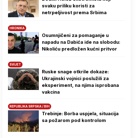
svaku priliku koristi za
netrpeljivost prema Srbima
HRONIKA
Osumnjičeni za pomaganje u
napadu na Dabića ide na slobodu:
Nikoliću predložen kućni pritvor
SVIJET
Ruske snage otkrile dokaze:
Ukrajinski vojnici poslužili za
eksperiment, na njima isprobana
vakcina
REPUBLIKA SRPSKA / BIH
Trebinje: Borba uspjela, situacija
sa požarom pod kontrolom