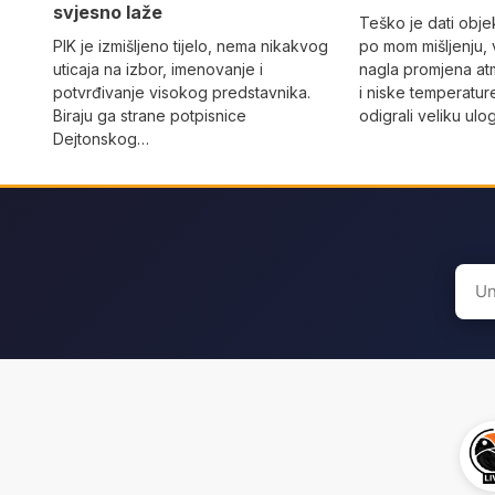
svjesno laže
Teško je dati objek
PIK je izmišljeno tijelo, nema nikakvog
po mom mišljenju, 
uticaja na izbor, imenovanje i
nagla promjena at
potvrđivanje visokog predstavnika.
i niske temperatur
Biraju ga strane potpisnice
odigrali veliku ulo
Dejtonskog…
Sear
for: