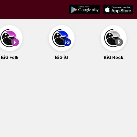
BiG Folk
BiG iG
BiG Rock