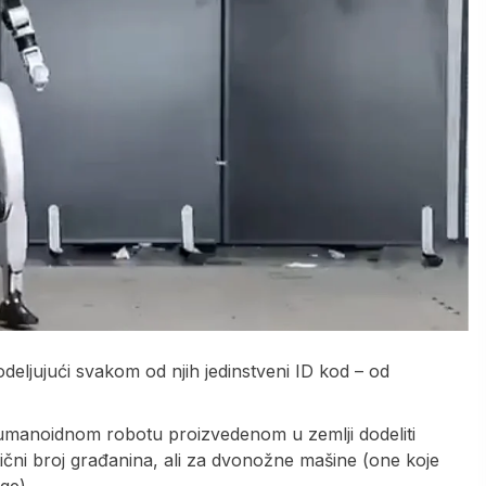
eljujući svakom od njih jedinstveni ID kod – od
umanoidnom robotu proizvedenom u zemlji dodeliti
matični broj građanina, ali za dvonožne mašine (one koje
ge).