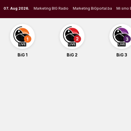
Skip
07. Aug 2026.
Marketing BIG Radio
Marketing BiGportal.ba
Mi smo 
to
content
BiG 1
BiG 2
BiG 3