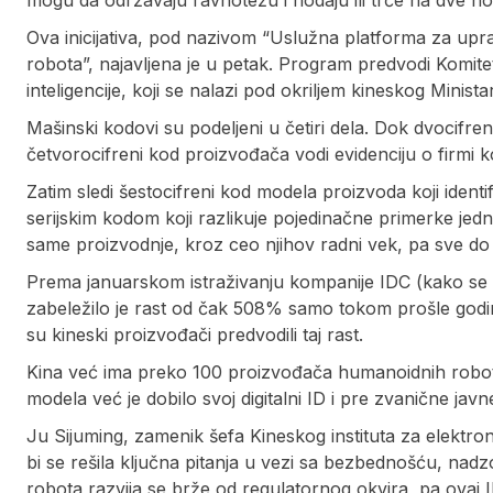
Ova inicijativa, pod nazivom “Uslužna platforma za up
robota”, najavljena je u petak. Program predvodi Komite
inteligencije, koji se nalazi pod okriljem kineskog Minista
Mašinski kodovi su podeljeni u četiri dela. Dok dvocifre
četvorocifreni kod proizvođača vodi evidenciju o firmi ko
Zatim sledi šestocifreni kod modela proizvoda koji ident
serijskim kodom koji razlikuje pojedinačne primerke jedn
same proizvodnje, kroz ceo njihov radni vek, pa sve do 
Prema januarskom istraživanju kompanije IDC (kako se n
zabeležilo je rast od čak 508% samo tokom prošle godin
su kineski proizvođači predvodili taj rast.
Kina već ima preko 100 proizvođača humanoidnih robota,
modela već je dobilo svoj digitalni ID i pre zvanične jav
Ju Sijuming, zamenik šefa Kineskog instituta za elektronik
bi se rešila ključna pitanja u vezi sa bezbednošću, nad
robota razvija se brže od regulatornog okvira, pa ovaj I