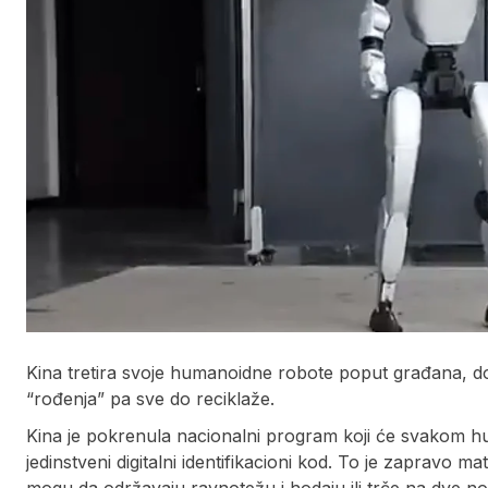
Kina tretira svoje humanoidne robote poput građana, dod
“rođenja” pa sve do reciklaže.
Kina je pokrenula nacionalni program koji će svakom h
jedinstveni digitalni identifikacioni kod. To je zapravo 
mogu da održavaju ravnotežu i hodaju ili trče na dve no