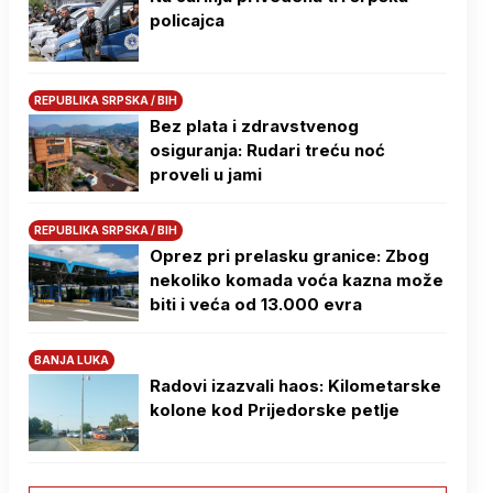
policajca
REPUBLIKA SRPSKA / BIH
Bez plata i zdravstvenog
osiguranja: Rudari treću noć
proveli u jami
REPUBLIKA SRPSKA / BIH
Oprez pri prelasku granice: Zbog
nekoliko komada voća kazna može
biti i veća od 13.000 evra
BANJA LUKA
Radovi izazvali haos: Kilometarske
kolone kod Prijedorske petlje