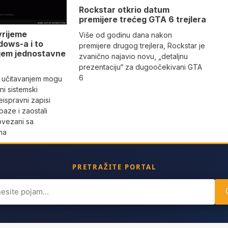
Rockstar otkrio datum
premijere trećeg GTA 6 trejlera
vrijeme
Više od godinu dana nakon
dows-a i to
premijere drugog trejlera, Rockstar je
jem jednostavne
zvanično najavio novu, „detaljnu
prezentaciju“ za dugoočekivani GTA
6
 učitavanjem mogu
i sistemski
eispravni zapisi
aze i zaostali
povezani sa
ma
PRETRAŽITE PORTAL
ch