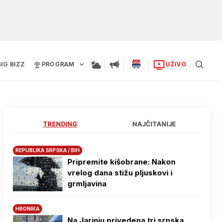
BIG BIZZ
PROGRAM
UŽIVO
TRENDING
NAJČITANIJE
REPUBLIKA SRPSKA / BIH
Pripremite kišobrane: Nakon
vrelog dana stižu pljuskovi i
grmljavina
HRONIKA
Na Јarinju privedena tri srpska