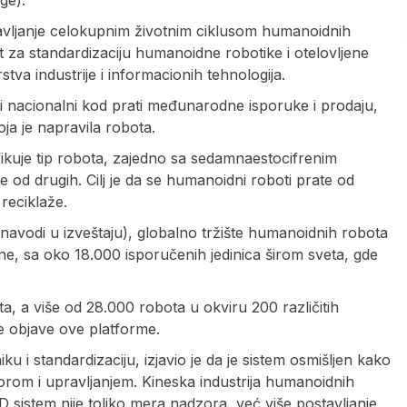
ravljanje celokupnim životnim ciklusom humanoidnih
t za standardizaciju humanoidne robotike i otelovljene
rstva industrije i informacionih tehnologija.
ni nacionalni kod prati međunarodne isporuke i prodaju,
ja je napravila robota.
ifikuje tip robota, zajedno sa sedamnaestocifrenim
e od drugih. Cilj je da se humanoidni roboti prate od
reciklaže.
avodi u izveštaju), globalno tržište humanoidnih robota
e, sa oko 18.000 isporučenih jedinica širom sveta, gde
 a više od 28.000 robota u okviru 200 različitih
ne objave ove platforme.
u i standardizaciju, izjavio je da je sistem osmišljen kako
zorom i upravljanjem. Kineska industrija humanoidnih
D sistem nije toliko mera nadzora, već više postavljanje