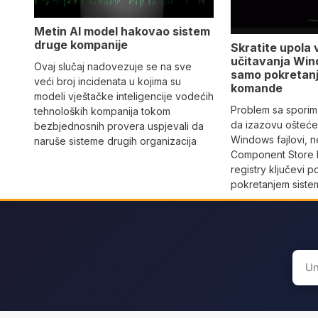
Metin AI model hakovao sistem
druge kompanije
Skratite upola 
učitavanja Win
Ovaj slučaj nadovezuje se na sve
samo pokretan
veći broj incidenata u kojima su
komande
modeli vještačke inteligencije vodećih
Problem sa sporim
tehnoloških kompanija tokom
da izazovu oštećen
bezbjednosnih provera uspjevali da
Windows fajlovi, n
naruše sisteme drugih organizacija
Component Store b
registry ključevi 
pokretanjem siste
Sear
for: