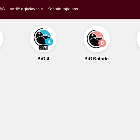
BiG
Vodič oglašavanja
Kontaktirajte nas
BiG 4
BiG Balade