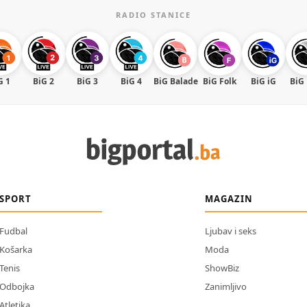
RADIO STANICE
G 1
BiG 2
BiG 3
BiG 4
BiG Balade
BiG Folk
BiG iG
BiG
SPORT
MAGAZIN
Fudbal
Ljubav i seks
Košarka
Moda
Tenis
ShowBiz
Odbojka
Zanimljivo
Atletika