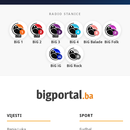
RADIO STANICE
BiG 1
BiG 2
BiG 3
BiG 4
BiG Balade
BiG Folk
BiG iG
BiG Rock
VIJESTI
SPORT
Banja Luka
Fudbal