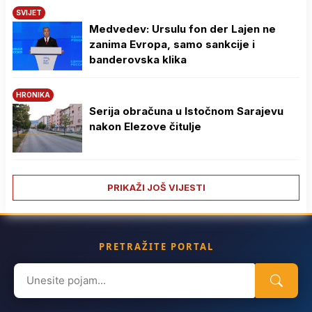
SVIJET
Medvedev: Ursulu fon der Lajen ne
zanima Evropa, samo sankcije i
banderovska klika
HRONIKA
Serija obračuna u Istočnom Sarajevu
nakon Elezove čitulje
PRIKAŽI JOŠ VIJESTI
PRETRAŽITE PORTAL
Search
for: