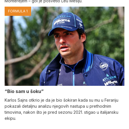
Monterejem – gol je posvetio Leu Mesiju.
FORMULA 1
“Bio sam u šoku”
Karlos Sajns otkrio je da je bio šokiran kada su mu u Ferariju
pokazali detaljnu analizu njegovih nastupa u prethodnim
timovima, nakon što je pred sezonu 2021. stigao u italijansku
ekipu.