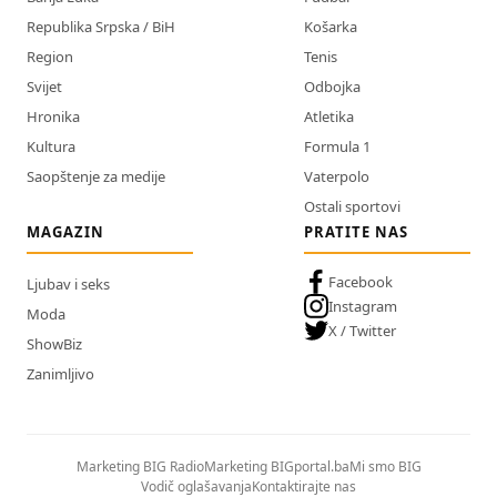
Republika Srpska / BiH
Košarka
Region
Tenis
Svijet
Odbojka
Hronika
Atletika
Kultura
Formula 1
Saopštenje za medije
Vaterpolo
Ostali sportovi
MAGAZIN
PRATITE NAS
Facebook
Ljubav i seks
Instagram
Moda
X / Twitter
ShowBiz
Zanimljivo
Marketing BIG Radio
Marketing BIGportal.ba
Mi smo BIG
Vodič oglašavanja
Kontaktirajte nas