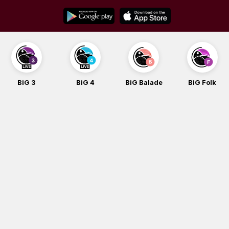
Skip
to
content
BiG 3
BiG 4
BiG Balade
BiG Folk