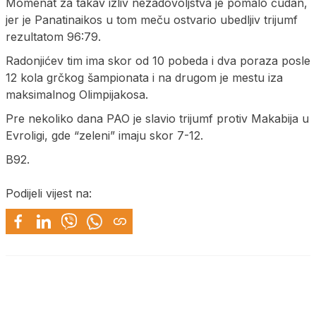
Momenat za takav izliv nezadovoljstva je pomalo čudan,
jer je Panatinaikos u tom meču ostvario ubedljiv trijumf
rezultatom 96:79.
Radonjićev tim ima skor od 10 pobeda i dva poraza posle
12 kola grčkog šampionata i na drugom je mestu iza
maksimalnog Olimpijakosa.
Pre nekoliko dana PAO je slavio trijumf protiv Makabija u
Evroligi, gde “zeleni” imaju skor 7-12.
B92.
Podijeli vijest na: