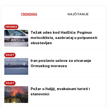
TRENDING
NAJČITANIJE
HRONIKA
Težak udes kod Hadžića: Poginuo
motociklista, saobraćaj u potpunosti
obustavljen
SVIJET
Iran postavio uslove za otvaranje
Ormuskog moreuza
SVIJET
Požar u Italjiji, evakuisani turisti i
stanovnici