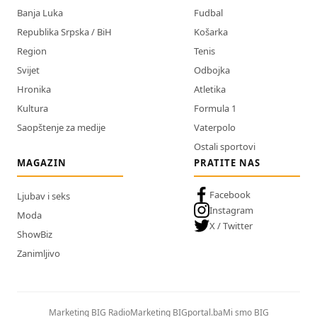
Banja Luka
Fudbal
Republika Srpska / BiH
Košarka
Region
Tenis
Svijet
Odbojka
Hronika
Atletika
Kultura
Formula 1
Saopštenje za medije
Vaterpolo
Ostali sportovi
MAGAZIN
PRATITE NAS
Facebook
Ljubav i seks
Instagram
Moda
X / Twitter
ShowBiz
Zanimljivo
Marketing BIG Radio
Marketing BIGportal.ba
Mi smo BIG