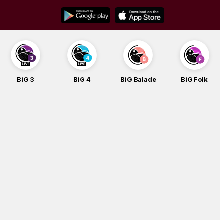
Skip
to
content
BiG 3
BiG 4
BiG Balade
BiG Folk