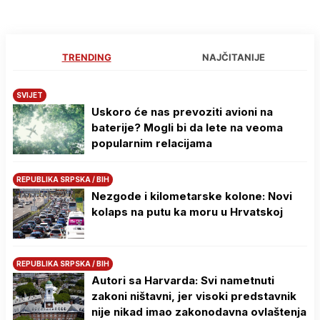
TRENDING
NAJČITANIJE
SVIJET
Uskoro će nas prevoziti avioni na
baterije? Mogli bi da lete na veoma
popularnim relacijama
REPUBLIKA SRPSKA / BIH
Nezgode i kilometarske kolone: Novi
kolaps na putu ka moru u Hrvatskoj
REPUBLIKA SRPSKA / BIH
Autori sa Harvarda: Svi nametnuti
zakoni ništavni, jer visoki predstavnik
nije nikad imao zakonodavna ovlaštenja