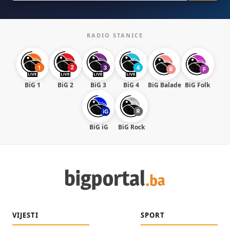
RADIO STANICE
BiG 1
BiG 2
BiG 3
BiG 4
BiG Balade
BiG Folk
BiG iG
BiG Rock
VIJESTI
SPORT