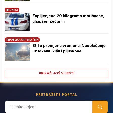
HRONIKA
Zaplijenjeno 20 kilograma marihuane,
uhapšen Zećanin
REPUBLIKA SRPSKA / BIH
Stiže promjena vremena: Naoblačenje
uz lokalnu kišu i pljuskove
PRIKAŽI JOŠ VIJESTI
PRETRAŽITE PORTAL
Search
for: