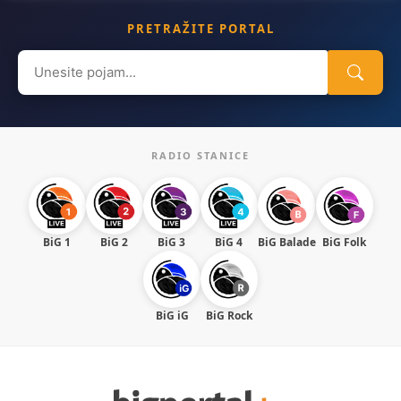
PRETRAŽITE PORTAL
Search
for:
RADIO STANICE
BiG 1
BiG 2
BiG 3
BiG 4
BiG Balade
BiG Folk
BiG iG
BiG Rock