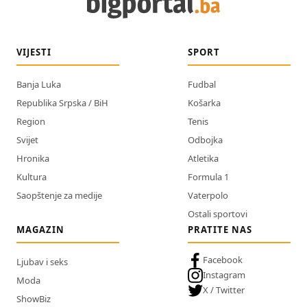
VIJESTI
SPORT
Banja Luka
Fudbal
Republika Srpska / BiH
Košarka
Region
Tenis
Svijet
Odbojka
Hronika
Atletika
Kultura
Formula 1
Saopštenje za medije
Vaterpolo
Ostali sportovi
MAGAZIN
PRATITE NAS
Facebook
Ljubav i seks
Instagram
Moda
X / Twitter
ShowBiz