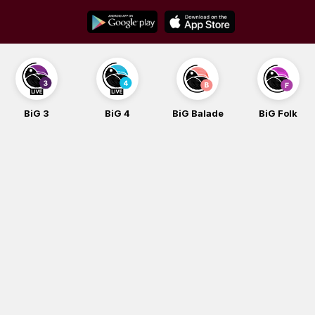
Skip
to
content
BiG 3
BiG 4
BiG Balade
BiG Folk