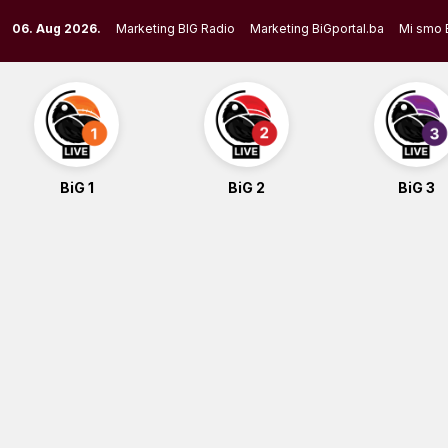
Skip
06. Aug 2026.
Marketing BIG Radio
Marketing BiGportal.ba
Mi smo 
to
content
BiG 1
BiG 2
BiG 3