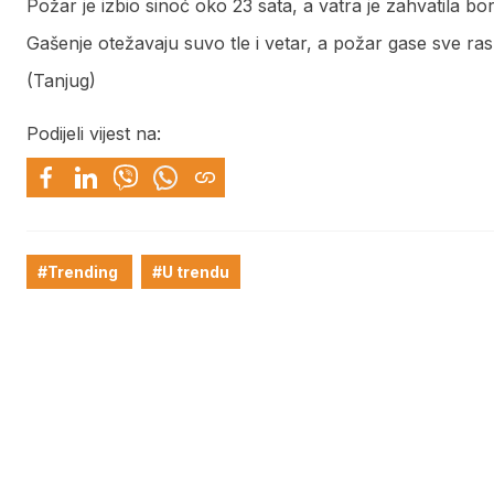
Požar je izbio sinoć oko 23 sata, a vatra je zahvatila 
Gašenje otežavaju suvo tle i vetar, a požar gase sve ra
(Tanjug)
Podijeli vijest na:
#Trending
#U trendu