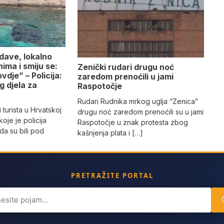
e dave, lokalno
ima i smiju se:
Zenički rudari drugu noć
vdje” – Policija:
zaredom prenoćili u jami
g djela za
Raspotočje
”
Rudari Rudnika mrkog uglja “Zenica”
 turista u Hrvatskoj
drugu noć zaredom prenoćili su u jami
oje je policija
Raspotočje u znak protesta zbog
da su bili pod
kašnjenja plata i […]
PRETRAŽITE PORTAL
ch