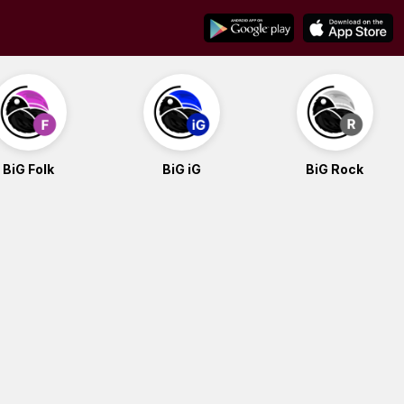
BiG Folk
BiG iG
BiG Rock