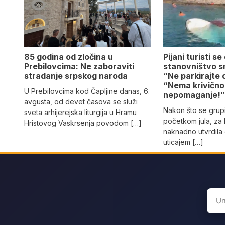
85 godina od zločina u
Pijani turisti s
Prebilovcima: Ne zaboraviti
stanovništvo sn
stradanje srpskog naroda
“Ne parkirajte o
“Nema krivično
U Prebilovcima kod Čapljine danas, 6.
nepomaganje!
avgusta, od devet časova se služi
Nakon što se grupi
sveta arhijerejska liturgija u Hramu
početkom jula, za k
Hristovog Vaskrsenja povodom […]
naknadno utvrdila 
uticajem […]
Sear
for: