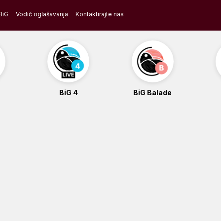
BiG
Vodič oglašavanja
Kontaktirajte nas
BiG 4
BiG Balade