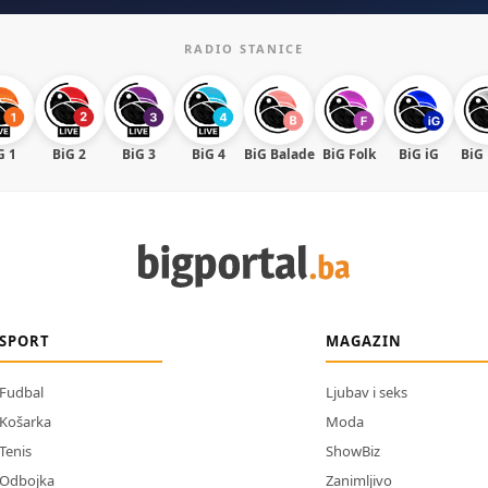
RADIO STANICE
G 1
BiG 2
BiG 3
BiG 4
BiG Balade
BiG Folk
BiG iG
BiG
SPORT
MAGAZIN
Fudbal
Ljubav i seks
Košarka
Moda
Tenis
ShowBiz
Odbojka
Zanimljivo