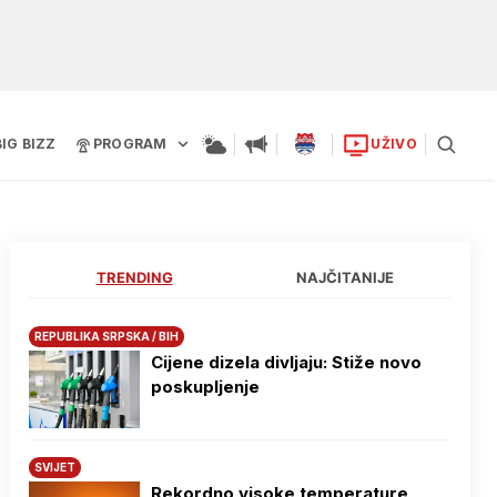
BIG BIZZ
PROGRAM
UŽIVO
TRENDING
NAJČITANIJE
REPUBLIKA SRPSKA / BIH
Cijene dizela divljaju: Stiže novo
poskupljenje
SVIJET
Rekordno visoke temperature