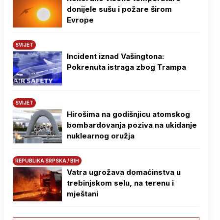
donijele sušu i požare širom
Evrope
SVIJET
Incident iznad Vašingtona:
Pokrenuta istraga zbog Trampa
SVIJET
Hirošima na godišnjicu atomskog
bombardovanja poziva na ukidanje
nuklearnog oružja
REPUBLIKA SRPSKA / BIH
Vatra ugrožava domaćinstva u
trebinjskom selu, na terenu i
mještani