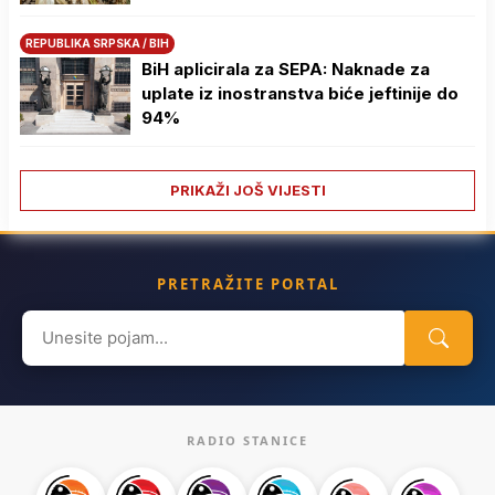
REPUBLIKA SRPSKA / BIH
BiH aplicirala za SEPA: Naknade za
uplate iz inostranstva biće jeftinije do
94%
PRIKAŽI JOŠ VIJESTI
PRETRAŽITE PORTAL
Search
for:
RADIO STANICE