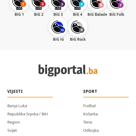
BiG 1
BiG 2
BiG 3
BiG 4
BiG Balade
BiG Folk
BiG iG
BiG Rock
VIJESTI
SPORT
Banja Luka
Fudbal
Republika Srpska / BiH
Košarka
Region
Tenis
Svijet
Odbojka