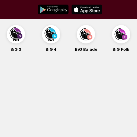
Skip
to
content
BiG 3
BiG 4
BiG Balade
BiG Folk