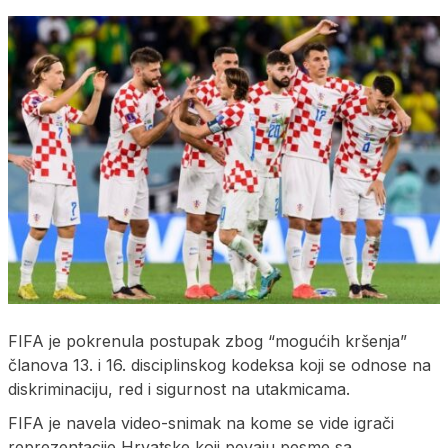
FIFA je pokrenula postupak zbog “mogućih kršenja”
članova 13. i 16. disciplinskog kodeksa koji se odnose na
diskriminaciju, red i sigurnost na utakmicama.
FIFA je navela video-snimak na kome se vide igrači
reprezentacije Hrvatske koji pevaju pesme sa