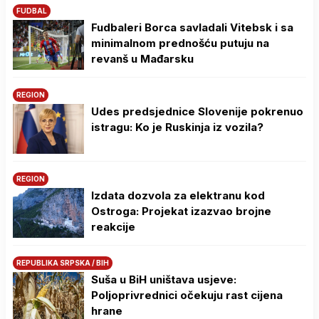
FUDBAL
Fudbaleri Borca savladali Vitebsk i sa
minimalnom prednošću putuju na
revanš u Mađarsku
REGION
Udes predsjednice Slovenije pokrenuo
istragu: Ko je Ruskinja iz vozila?
REGION
Izdata dozvola za elektranu kod
Ostroga: Projekat izazvao brojne
reakcije
REPUBLIKA SRPSKA / BIH
Suša u BiH uništava usjeve:
Poljoprivrednici očekuju rast cijena
hrane