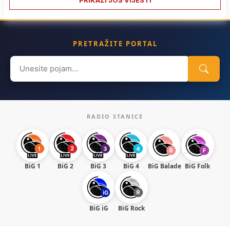
PRETRAŽITE PORTAL
Search
for:
RADIO STANICE
BiG 1
BiG 2
BiG 3
BiG 4
BiG Balade
BiG Folk
BiG iG
BiG Rock