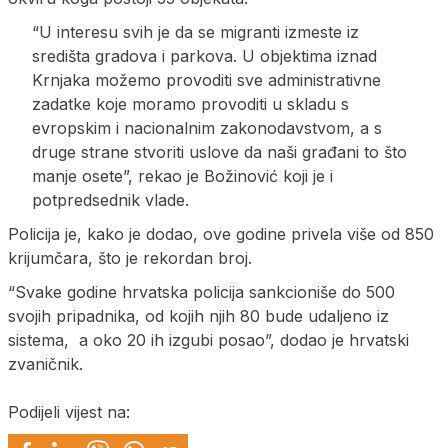
“U interesu svih je da se migranti izmeste iz
središta gradova i parkova. U objektima iznad
Krnjaka možemo provoditi sve administrativne
zadatke koje moramo provoditi u skladu s
evropskim i nacionalnim zakonodavstvom, a s
druge strane stvoriti uslove da naši građani to što
manje osete”, rekao je Božinović koji je i
potpredsednik vlade.
Policija je, kako je dodao, ove godine privela više od 850
krijumčara, što je rekordan broj.
“Svake godine hrvatska policija sankcioniše do 500
svojih pripadnika, od kojih njih 80 bude udaljeno iz
sistema, a oko 20 ih izgubi posao”, dodao je hrvatski
zvaničnik.
Podijeli vijest na: