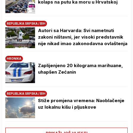
kolaps na putu ka moru u Hrvatskoj
REPUBLIKA SRPSKA / BIH
Autori sa Harvarda: Svi nametnuti
zakoni ništavni, jer visoki predstavnik
nije nikad imao zakonodavna ovlaštenja
HRONIKA
Zaplijenjeno 20 kilograma marihuane,
uhapšen Zećanin
REPUBLIKA SRPSKA / BIH
Stiže promjena vremena: Naoblačenje
uz lokalnu kišu i pljuskove
PRIKAŽI JOŠ VIJESTI