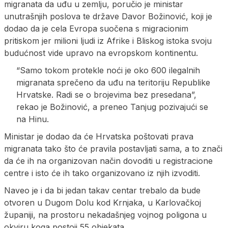
migranata da uđu u zemlju, poručio je ministar
unutrašnjih poslova te države Davor Božinović, koji je
dodao da je cela Evropa suočena s migracionim
pritiskom jer milioni ljudi iz Afrike i Bliskog istoka svoju
budućnost vide upravo na evropskom kontinentu.
“Samo tokom protekle noći je oko 600 ilegalnih
migranata sprečeno da uđu na teritoriju Republike
Hrvatske. Radi se o brojevima bez presedana”,
rekao je Božinović, a preneo Tanjug pozivajući se
na Hinu.
Ministar je dodao da će Hrvatska poštovati prava
migranata tako što će pravila postavljati sama, a to znači
da će ih na organizovan način dovoditi u registracione
centre i isto će ih tako organizovano iz njih izvoditi.
Naveo je i da bi jedan takav centar trebalo da bude
otvoren u Dugom Dolu kod Krnjaka, u Karlovačkoj
županiji, na prostoru nekadašnjeg vojnog poligona u
okviru koga postoji 55 objekata.