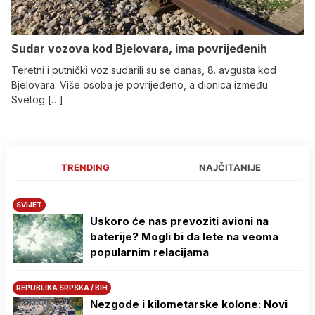
Sudar vozova kod Bjelovara, ima povrijeđenih
Teretni i putnički voz sudarili su se danas, 8. avgusta kod
Bjelovara. Više osoba je povrijeđeno, a dionica između
Svetog […]
TRENDING
NAJČITANIJE
SVIJET
Uskoro će nas prevoziti avioni na
baterije? Mogli bi da lete na veoma
popularnim relacijama
REPUBLIKA SRPSKA / BIH
Nezgode i kilometarske kolone: Novi