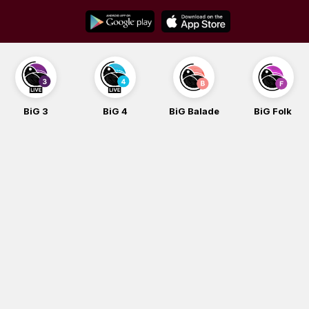
Skip
to
content
BiG 3
BiG 4
BiG Balade
BiG Folk