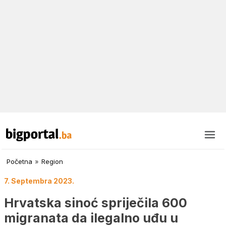
Početna
»
Region
7. Septembra 2023.
Hrvatska sinoć spriječila 600
migranata da ilegalno uđu u