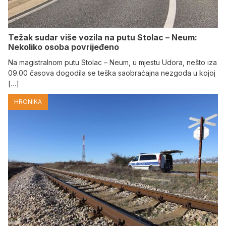
Težak sudar više vozila na putu Stolac – Neum:
Nekoliko osoba povrijeđeno
Na magistralnom putu Stolac – Neum, u mjestu Udora, nešto iza
09.00 časova dogodila se teška saobraćajna nezgoda u kojoj
[…]
HRONIKA