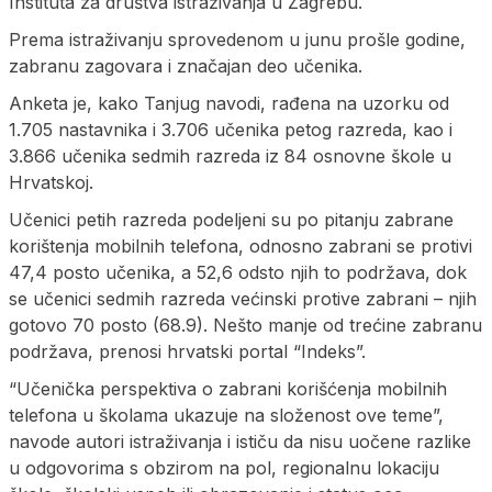
Instituta za društva istraživanja u Zagrebu.
Prema istraživanju sprovedenom u junu prošle godine,
zabranu zagovara i značajan deo učenika.
Anketa je, kako Tanjug navodi, rađena na uzorku od
1.705 nastavnika i 3.706 učenika petog razreda, kao i
3.866 učenika sedmih razreda iz 84 osnovne škole u
Hrvatskoj.
Učenici petih razreda podeljeni su po pitanju zabrane
korištenja mobilnih telefona, odnosno zabrani se protivi
47,4 posto učenika, a 52,6 odsto njih to podržava, dok
se učenici sedmih razreda većinski protive zabrani – njih
gotovo 70 posto (68.9). Nešto manje od trećine zabranu
podržava, prenosi hrvatski portal “Indeks”.
“Učenička perspektiva o zabrani korišćenja mobilnih
telefona u školama ukazuje na složenost ove teme”,
navode autori istraživanja i ističu da nisu uočene razlike
u odgovorima s obzirom na pol, regionalnu lokaciju