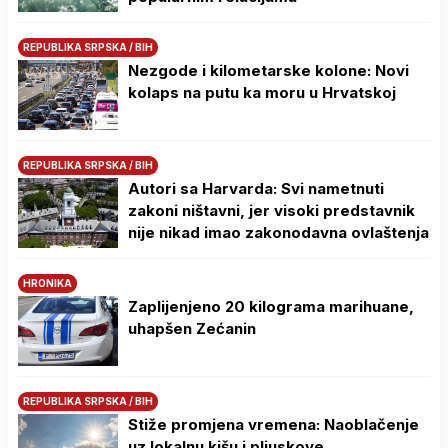
REPUBLIKA SRPSKA / BIH
Nezgode i kilometarske kolone: Novi
kolaps na putu ka moru u Hrvatskoj
REPUBLIKA SRPSKA / BIH
Autori sa Harvarda: Svi nametnuti
zakoni ništavni, jer visoki predstavnik
nije nikad imao zakonodavna ovlaštenja
HRONIKA
Zaplijenjeno 20 kilograma marihuane,
uhapšen Zećanin
REPUBLIKA SRPSKA / BIH
Stiže promjena vremena: Naoblačenje
uz lokalnu kišu i pljuskove