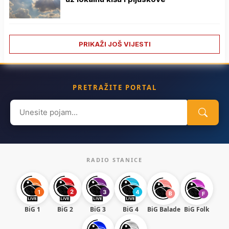
PRIKAŽI JOŠ VIJESTI
PRETRAŽITE PORTAL
Search
for:
RADIO STANICE
BiG 1
BiG 2
BiG 3
BiG 4
BiG Balade
BiG Folk