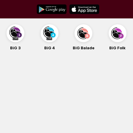
Skip
to
content
BiG 3
BiG 4
BiG Balade
BiG Folk