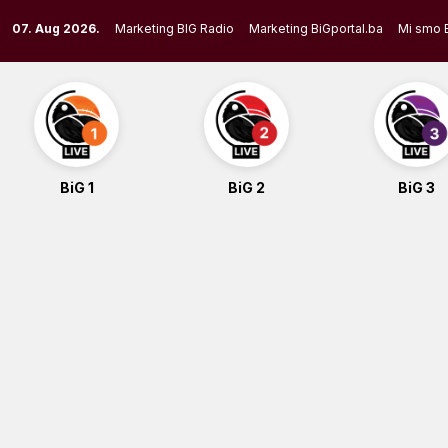
Skip
07. Aug 2026.
Marketing BIG Radio
Marketing BiGportal.ba
Mi smo 
to
content
BiG 1
BiG 2
BiG 3