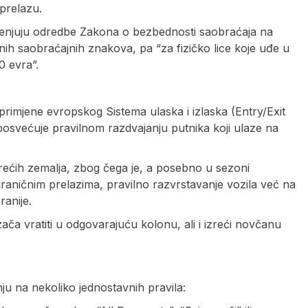
 prelazu.
enjuju odredbe Zakona o bezbednosti saobraćaja na
ih saobraćajnih znakova, pa “za fizičko lice koje uđe u
 evra”.
rimjene evropskog Sistema ulaska i izlaska (Entry/Exit
osvećuje pravilnom razdvajanju putnika koji ulaze na
ećih zemalja, zbog čega je, a posebno u sezoni
raničnim prelazima, pravilno razvrstavanje vozila već na
anije.
ča vratiti u odgovarajuću kolonu, ali i izreći novčanu
ju na nekoliko jednostavnih pravila: