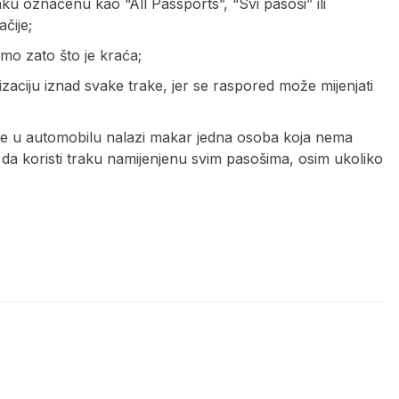
 označenu kao “All Passports”, “Svi pasoši” ili
čije;
 zato što je kraća;
zaciju iznad svake trake, jer se raspored može mijenjati
 se u automobilu nalazi makar jedna osoba koja nema
 da koristi traku namijenjenu svim pasošima, osim ukoliko