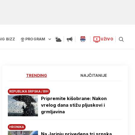
BIG BIZZ
PROGRAM
UŽIVO
TRENDING
NAJČITANIJE
REPUBLIKA SRPSKA / BIH
Pripremite kišobrane: Nakon
vrelog dana stižu pljuskovi i
grmljavina
HRONIKA
Na Јarinju privedena tri srpska