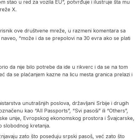
stao u red za vozila EU”, potvrđuje i ilustruje šta mu
reže X.
. Korisnik ove društvene mreže, u razmeni komentara sa
e naveo, “može i da se prepolovi na 30 evra ako se plati
io da nije bilo potrebe da ide u rikverc i da se na tom
ć da se plaćanjem kazne na licu mesta granica prelazi i
starstva unutrašnjih poslova, državljani Srbije i drugih
označenu kao “All Passports”, “Svi pasoši” ili “Others”,
ke unije, Evropskog ekonomskog prostora i Švajcarske,
o slobodnog kretanja.
njavaju zato što poseduju srpski pasoš, već zato što