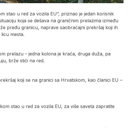
 stao u red za vozila EU”, priznao je jedan korisnik
situaciju koja se dešava na graničnim prelazima između
rže pređu granicu, naprave saobraćajni prekršaj koji ih
 licu mesta.
om prelazu – jedna kolona je kraća, druga duža, pa
ju, brže stići na red.
ekršaj koji se na granici sa Hrvatskom, kao članici EU –
om stao u red za vozila EU, za više saveta zapratite