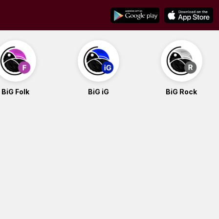
BiG Folk
BiG iG
BiG Rock