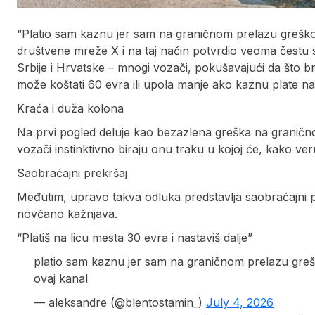
“Platio sam kaznu jer sam na graničnom prelazu greškom
društvene mreže X i na taj način potvrdio veoma čestu 
Srbije i Hrvatske – mnogi vozači, pokušavajući da što b
može koštati 60 evra ili upola manje ako kaznu plate na
Kraća i duža kolona
Na prvi pogled deluje kao bezazlena greška na graničn
vozači instinktivno biraju onu traku u kojoj će, kako veru
Saobraćajni prekršaj
Međutim, upravo takva odluka predstavlja saobraćajni pr
novčano kažnjava.
“Platiš na licu mesta 30 evra i nastaviš dalje”
platio sam kaznu jer sam na graničnom prelazu grešk
ovaj kanal
— aleksandre (@blentostamin_)
July 4, 2026