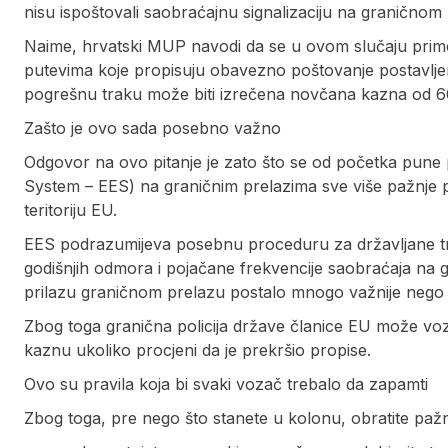
nisu ispoštovali saobraćajnu signalizaciju na graničnom
Naime, hrvatski MUP navodi da se u ovom slučaju prim
putevima koje propisuju obavezno poštovanje postavljen
pogrešnu traku može biti izrečena novčana kazna od 60
Zašto je ovo sada posebno važno
Odgovor na ovo pitanje je zato što se od početka pune p
System – EES) na graničnim prelazima sve više pažnje p
teritoriju EU.
EES podrazumijeva posebnu proceduru za državljane tr
godišnjih odmora i pojačane frekvencije saobraćaja na g
prilazu graničnom prelazu postalo mnogo važnije nego r
Zbog toga granična policija države članice EU može voza
kaznu ukoliko procjeni da je prekršio propise.
Ovo su pravila koja bi svaki vozač trebalo da zapamti
Zbog toga, pre nego što stanete u kolonu, obratite pažn