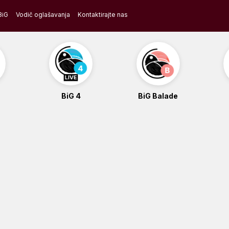
BiG
Vodič oglašavanja
Kontaktirajte nas
BiG 4
BiG Balade