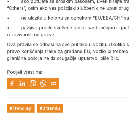
• ako putujete sa srpskim pasošem, uvek birajte traku
“Others”, osim ako vas policijski službenik ne uputi druga
• ne ulazite u kolonu sa oznakom “EU/EEA/CH” samo
• pažljivo pratite svetleće table i saobraćajnu signali
u zavisnosti od gužve.
Ova pravila se odnosi na sve putnike u vozilu. Ukoliko
pravo korišćenja trake za građane EU, vozilo bi trebalo
granična policija ne da drugačije uputstvo, piše Blic.
Podijeli vijest na:
#Trending
#U trendu