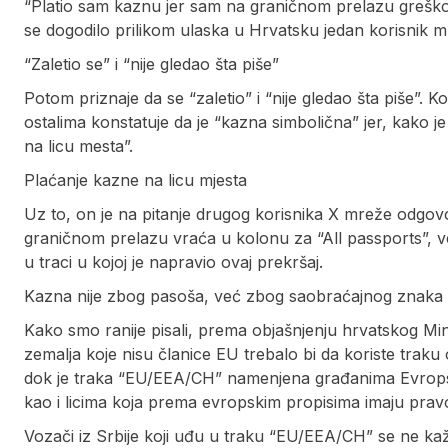
“Platio sam kaznu jer sam na graničnom prelazu greškom 
se dogodilo prilikom ulaska u Hrvatsku jedan korisnik m
“Zaletio se” i “nije gledao šta piše”
Potom priznaje da se “zaletio” i “nije gledao šta piše”
ostalima konstatuje da je “kazna simbolična” jer, kako j
na licu mesta”.
Plaćanje kazne na licu mjesta
Uz to, on je na pitanje drugog korisnika X mreže odgovor
graničnom prelazu vraća u kolonu za “All passports”, ve
u traci u kojoj je napravio ovaj prekršaj.
Kazna nije zbog pasoša, već zbog saobraćajnog znaka
Kako smo ranije pisali, prema objašnjenju hrvatskog Mini
zemalja koje nisu članice EU trebalo bi da koriste traku 
dok je traka “EU/EEA/CH” namenjena građanima Evrops
kao i licima koja prema evropskim propisima imaju prav
Vozači iz Srbije koji uđu u traku “EU/EEA/CH” se ne kaž