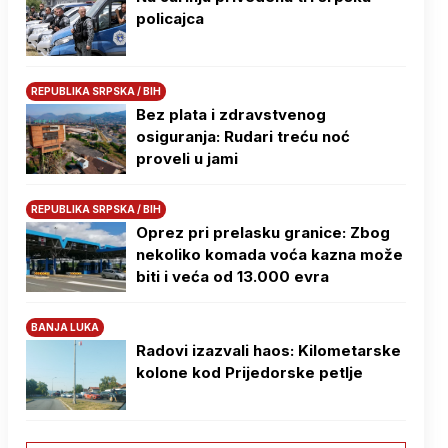
policajca
REPUBLIKA SRPSKA / BIH
Bez plata i zdravstvenog
osiguranja: Rudari treću noć
proveli u jami
REPUBLIKA SRPSKA / BIH
Oprez pri prelasku granice: Zbog
nekoliko komada voća kazna može
biti i veća od 13.000 evra
BANJA LUKA
Radovi izazvali haos: Kilometarske
kolone kod Prijedorske petlje