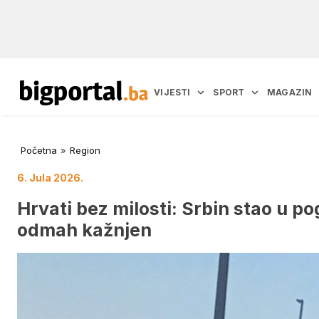
VIJESTI
SPORT
MAGAZIN
Početna
»
Region
6. Jula 2026.
Hrvati bez milosti: Srbin stao u p
odmah kažnjen