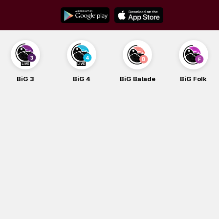
Skip
to
content
BiG 3
BiG 4
BiG Balade
BiG Folk