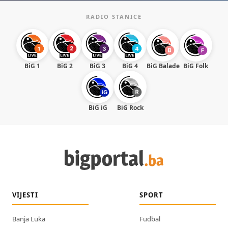
RADIO STANICE
BiG 1
BiG 2
BiG 3
BiG 4
BiG Balade
BiG Folk
BiG iG
BiG Rock
VIJESTI
SPORT
Banja Luka
Fudbal