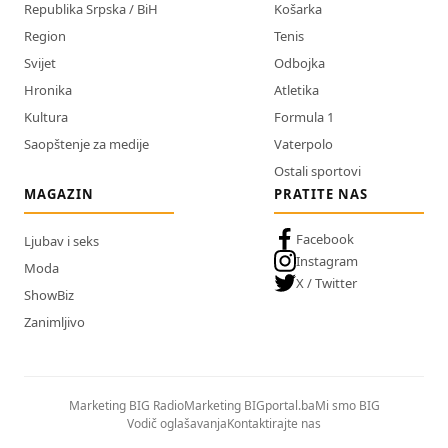
Republika Srpska / BiH
Košarka
Region
Tenis
Svijet
Odbojka
Hronika
Atletika
Kultura
Formula 1
Saopštenje za medije
Vaterpolo
Ostali sportovi
MAGAZIN
PRATITE NAS
Facebook
Ljubav i seks
Instagram
Moda
X / Twitter
ShowBiz
Zanimljivo
Marketing BIG Radio
Marketing BIGportal.ba
Mi smo BIG
Vodič oglašavanja
Kontaktirajte nas