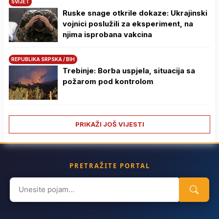
SVIJET
Ruske snage otkrile dokaze: Ukrajinski
vojnici poslužili za eksperiment, na
njima isprobana vakcina
REPUBLIKA SRPSKA / BIH
Trebinje: Borba uspjela, situacija sa
požarom pod kontrolom
PRIKAŽI JOŠ VIJESTI
PRETRAŽITE PORTAL
Search
for: