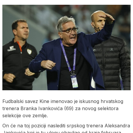
Fudbalski savez Kine imenovao je iskusnog hrvatskog
trenera Branka Ivankovića (69) za novog selektora
selekcije ove zemlje.
On će na toj poziciji naslediti srpskog trenera Aleksandra
Jankovića koji je tu ulogu obavljao od kraja februara