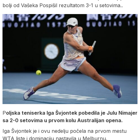
bolji od Vašeka Pospišil rezultatom 3-1 u setovima..
P
oljska teniserka Iga Švjontek pobedila je Julu Nimajer
sa 2-0 setovima u prvom kolu Australijan opena.
Iga Švjontek je i ovu nedelju počela na prvom mestu
WTA liste i dominaciju nastavila u Melburnu.