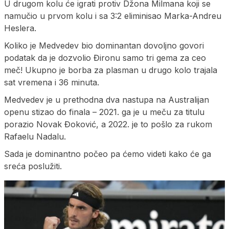
U drugom kolu će igrati protiv Džona Milmana koji se
namučio u prvom kolu i sa 3:2 eliminisao Marka-Andreu
Heslera.
Koliko je Medvedev bio dominantan dovoljno govori
podatak da je dozvolio Đironu samo tri gema za ceo
meč! Ukupno je borba za plasman u drugo kolo trajala
sat vremena i 36 minuta.
Medvedev je u prethodna dva nastupa na Australijan
openu stizao do finala – 2021. ga je u meču za titulu
porazio Novak Đoković, a 2022. je to pošlo za rukom
Rafaelu Nadalu.
Sada je dominantno počeo pa ćemo videti kako će ga
sreća poslužiti.