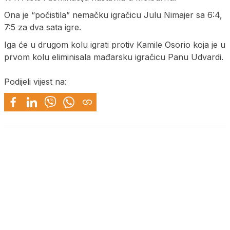
Ona je “počistila” nemačku igračicu Julu Nimajer sa 6:4,
7:5 za dva sata igre.
Iga će u drugom kolu igrati protiv Kamile Osorio koja je u
prvom kolu eliminisala mađarsku igračicu Panu Udvardi.
Podijeli vijest na: