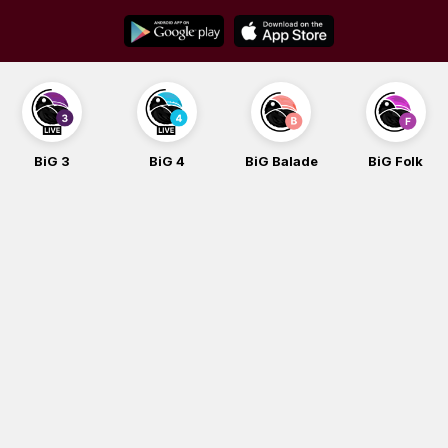
Skip
to
content
BiG 4
BiG Balade
BiG Folk
BiG iG