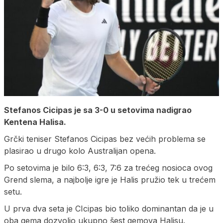
Stefanos Cicipas je sa 3-0 u setovima nadigrao
Kentena Halisa.
Grčki teniser Stefanos Cicipas bez većih problema se
plasirao u drugo kolo Australijan opena.
Po setovima je bilo 6:3, 6:3, 7:6 za trećeg nosioca ovog
Grend slema, a najbolje igre je Halis pružio tek u trećem
setu.
U prva dva seta je CIcipas bio toliko dominantan da je u
oba gema dozvolio ukupno šest gemova Halisu.