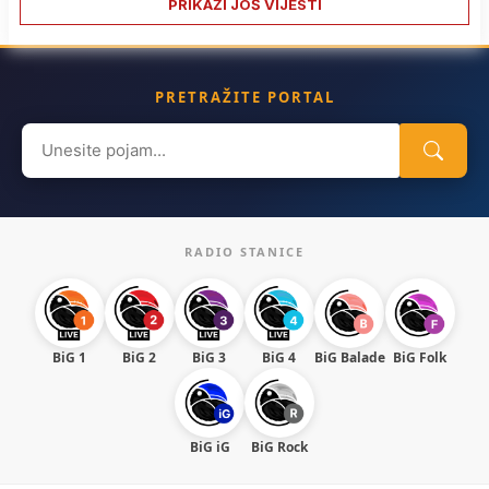
PRIKAŽI JOŠ VIJESTI
PRETRAŽITE PORTAL
Search
for:
RADIO STANICE
BiG 1
BiG 2
BiG 3
BiG 4
BiG Balade
BiG Folk
BiG iG
BiG Rock