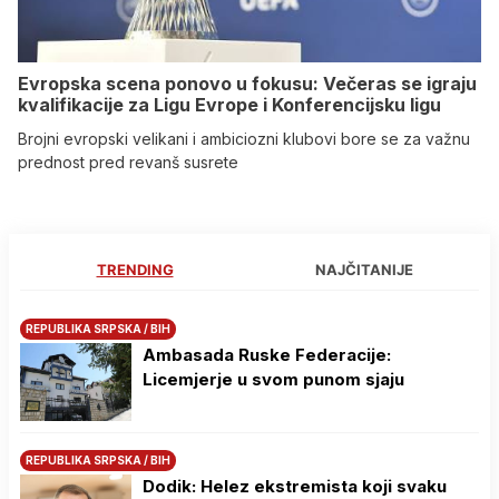
Evropska scena ponovo u fokusu: Večeras se igraju
kvalifikacije za Ligu Evrope i Konferencijsku ligu
Brojni evropski velikani i ambiciozni klubovi bore se za važnu
prednost pred revanš susrete
TRENDING
NAJČITANIJE
REPUBLIKA SRPSKA / BIH
Ambasada Ruske Federacije:
Licemjerje u svom punom sjaju
REPUBLIKA SRPSKA / BIH
Dodik: Helez ekstremista koji svaku