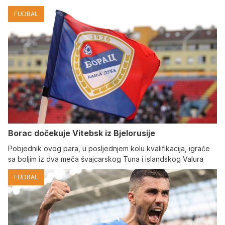
FUDBAL
Borac dočekuje Vitebsk iz Bjelorusije
Pobjednik ovog para, u posljednjem kolu kvalifikacija, igraće
sa boljim iz dva meča švajcarskog Tuna i islandskog Valura
FUDBAL