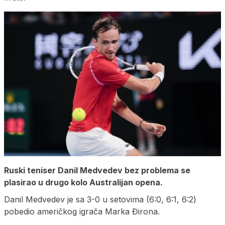
Ruski teniser Danil Medvedev bez problema se
plasirao u drugo kolo Australijan opena.
Danil Medvedev je sa 3-0 u setovima (6:0, 6:1, 6:2)
pobedio američkog igrača Marka Đirona.