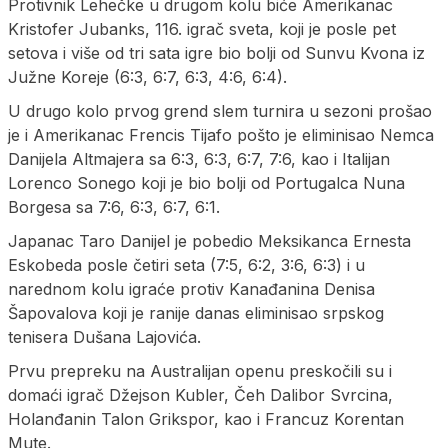
Protivnik Lehečke u drugom kolu biće Amerikanac
Kristofer Jubanks, 116. igrač sveta, koji je posle pet
setova i više od tri sata igre bio bolji od Sunvu Kvona iz
Južne Koreje (6:3, 6:7, 6:3, 4:6, 6:4).
U drugo kolo prvog grend slem turnira u sezoni prošao
je i Amerikanac Frencis Tijafo pošto je eliminisao Nemca
Danijela Altmajera sa 6:3, 6:3, 6:7, 7:6, kao i Italijan
Lorenco Sonego koji je bio bolji od Portugalca Nuna
Borgesa sa 7:6, 6:3, 6:7, 6:1.
Japanac Taro Danijel je pobedio Meksikanca Ernesta
Eskobeda posle četiri seta (7:5, 6:2, 3:6, 6:3) i u
narednom kolu igraće protiv Kanađanina Denisa
Šapovalova koji je ranije danas eliminisao srpskog
tenisera Dušana Lajovića.
Prvu prepreku na Australijan openu preskočili su i
domaći igrač Džejson Kubler, Čeh Dalibor Svrcina,
Holanđanin Talon Grikspor, kao i Francuz Korentan
Mute.