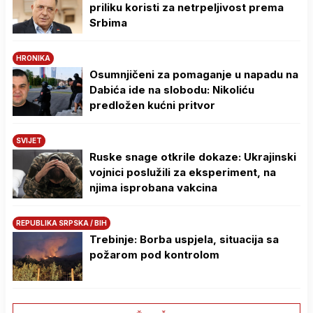
priliku koristi za netrpeljivost prema
Srbima
HRONIKA
Osumnjičeni za pomaganje u napadu na
Dabića ide na slobodu: Nikoliću
predložen kućni pritvor
SVIJET
Ruske snage otkrile dokaze: Ukrajinski
vojnici poslužili za eksperiment, na
njima isprobana vakcina
REPUBLIKA SRPSKA / BIH
Trebinje: Borba uspjela, situacija sa
požarom pod kontrolom