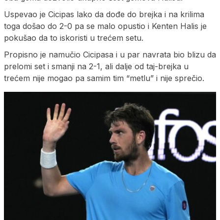
Uspevao je Cicipas lako da dođe do brejka i na krilima
toga došao do 2-0 pa se malo opustio i Kenten Halis je
pokušao da to iskoristi u trećem setu.
Propisno je namučio Cicipasa i u par navrata bio blizu da
prelomi set i smanji na 2-1, ali dalje od taj-brejka u
trećem nije mogao pa samim tim “metlu” i nije sprečio.