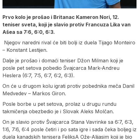
Prvo kolo je prošao i Britanac Kameron Nori, 12.
teniser sveta, koji je slavio protiv Francuza Lika van
Ašea sa 7:6, 6:0, 6:3.
Njegov naredni rival će biti bolji iz duela Tijago Monteiro
– Konstant Lestijen.
Dalje je prošao i domaći teniser Džon Milman koji je
posle pet setova pobedio Švajcarca Mark-Andreu
Heslera (6:7, 7:5, 6:7, 6:2, 6:3).
On će u drugom kolu igrati protiv pobednika meča Danil
Medvedev – Markos Giron.
Posle borbe u pet setova, prolaz u drugu rundu
takmičenja obezbedio je i Slovak Aleks Molčan.
On je slavio protiv Švajcarca Stana Vavrinke sa 6:7, 6:3,
1:6, 7:6, 6:4 posle četiri i po sata igre i sada čeka boljeg iz
duela kanadskih tenisera FeliksA Ože-Alijasim koji je bio