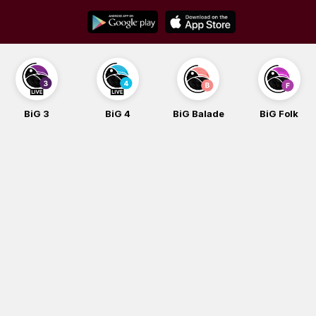
Skip
to
content
BiG 3
BiG 4
BiG Balade
BiG Folk