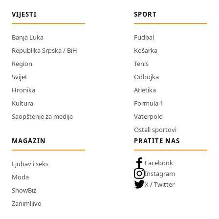
VIJESTI
SPORT
Banja Luka
Fudbal
Republika Srpska / BiH
Košarka
Region
Tenis
Svijet
Odbojka
Hronika
Atletika
Kultura
Formula 1
Saopštenje za medije
Vaterpolo
Ostali sportovi
MAGAZIN
PRATITE NAS
Facebook
Ljubav i seks
Instagram
Moda
X / Twitter
ShowBiz
Zanimljivo