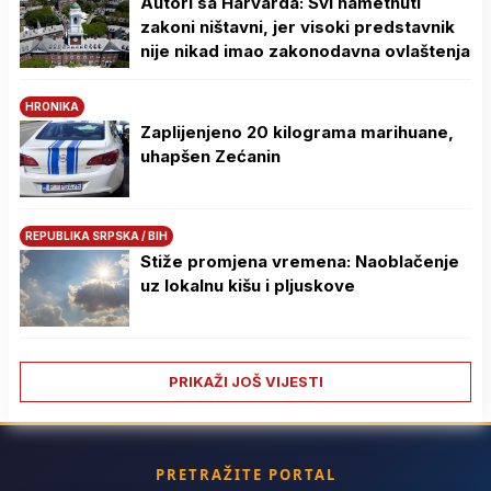
Autori sa Harvarda: Svi nametnuti
zakoni ništavni, jer visoki predstavnik
nije nikad imao zakonodavna ovlaštenja
HRONIKA
Zaplijenjeno 20 kilograma marihuane,
uhapšen Zećanin
REPUBLIKA SRPSKA / BIH
Stiže promjena vremena: Naoblačenje
uz lokalnu kišu i pljuskove
PRIKAŽI JOŠ VIJESTI
PRETRAŽITE PORTAL