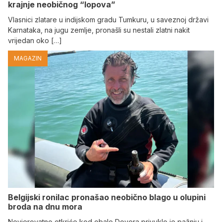
krajnje neobičnog “lopova”
Vlasnici zlatare u indijskom gradu Tumkuru, u saveznoj državi
Karnataka, na jugu zemlje, pronašli su nestali zlatni nakit
vrijedan oko […]
MAGAZIN
Belgijski ronilac pronašao neobično blago u olupini
broda na dnu mora
Nevjerovatno otkriće kod obale Dovera privuklo je pažnju i