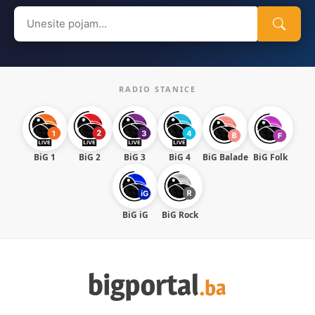
Search
for:
RADIO STANICE
BiG 1
BiG 2
BiG 3
BiG 4
BiG Balade
BiG Folk
BiG iG
BiG Rock