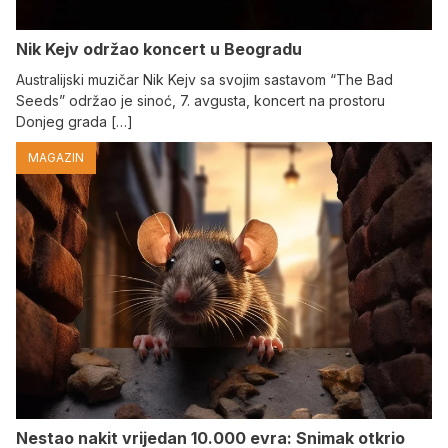
Nik Kejv održao koncert u Beogradu
Australijski muzičar Nik Kejv sa svojim sastavom “The Bad
Seeds” održao je sinoć, 7. avgusta, koncert na prostoru
Donjeg grada […]
MAGAZIN
Nestao nakit vrijedan 10.000 evra: Snimak otkrio