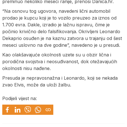
preminuo nekoliko meseci ranije, prenosi Danica.hr.
“Na osnovu tog ugovora, navedeni lični automobil
prodao je kupcu koji je to vozilo preuzeo za iznos od
1.700 evra. Dakle, izradio je lažnu ispravu, čime je
počinio krivično delo falsifikovanja. Okrivljeni Leonardo
Dekaprio osuđen je na kaznu zatvora u trajanju od šest
meseci uslovno na dve godine”, navedeno je u presudi.
Kao olakšavajuće okolnosti uzete su u obzir lična i
porodična svojstva i neosuđivanost, dok otežavajućih
okolnosti nisu nađene.
Presuda je nepravosnažna i Leonardo, koji se nekada
zvao Elvis, može da uloži žalbu.
Podijeli vijest na: