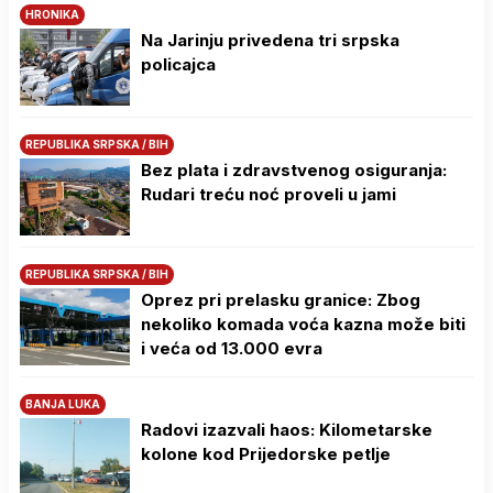
HRONIKA
Na Јarinju privedena tri srpska
policajca
REPUBLIKA SRPSKA / BIH
Bez plata i zdravstvenog osiguranja:
Rudari treću noć proveli u jami
REPUBLIKA SRPSKA / BIH
Oprez pri prelasku granice: Zbog
nekoliko komada voća kazna može biti
i veća od 13.000 evra
BANJA LUKA
Radovi izazvali haos: Kilometarske
kolone kod Prijedorske petlje