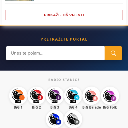
PRIKAŽI JOŠ VIJESTI
PRETRAŽITE PORTAL
Search
for:
RADIO STANICE
BiG 1
BiG 2
BiG 3
BiG 4
BiG Balade
BiG Folk