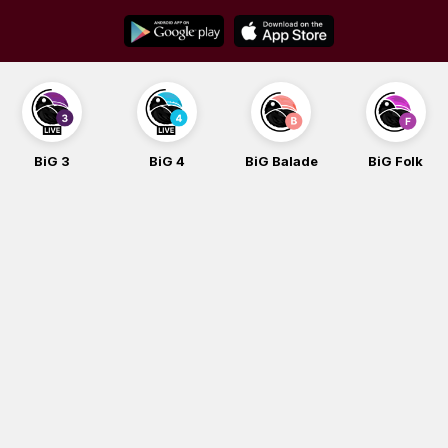
Skip
to
content
BiG 3
BiG 4
BiG Balade
BiG Folk