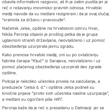
obavila informativni razgovor, ali ih je zatim pustila jer je
reč o rešavanju imovinsko-pravnih odnosa. Hrvatski
mediji navode da su meštani rezignirani i da je ovaj slučaj
“sramota za državu i pravosuđe”.
Načelnik Jelse, opštine na hrvatskom ostrvu Hvar,
Nikša Peronja objavio je prošlog petka da je grupa
uglavnom stranih državljana, neovlašćeno i uz pomoć
obezbeđenja uzurpirala javnu zgradu.
Kako prenose hrvatski mediji, oni su po ovlašćenju
fabrike čarapa “Ključ” iz Sarajeva, neovlašćeno i uz
pomoć plaćenog obezbeđenja uzurpirali deo zgrade
opštine.
Policija je nekoliko učesnika privela na saslušanje, a
preduzeće “Jelsa d. d.” i opština Jelsa podneli su
krivične prijave “protiv svih učesnika nasilne uzurpacije”,
a meštani su ogorčeni piše
HRT
.
Peronja kaže da je reč o presedanu u Dalmaciji jer se