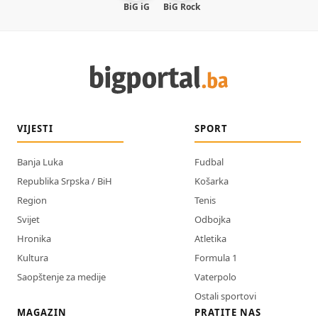
BiG iG
BiG Rock
VIJESTI
SPORT
Banja Luka
Fudbal
Republika Srpska / BiH
Košarka
Region
Tenis
Svijet
Odbojka
Hronika
Atletika
Kultura
Formula 1
Saopštenje za medije
Vaterpolo
Ostali sportovi
MAGAZIN
PRATITE NAS