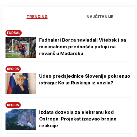
TRENDING
NAJČITANIJE
FUDBAL
Fudbaleri Borca savladali Vitebsk i sa
minimalnom prednošću putuju na
revanš u Mađarsku
REGION
Udes predsjednice Slovenije pokrenuo
istragu: Ko je Ruskinja iz vozila?
REGION
Izdata dozvola za elektranu kod
Ostroga: Projekat izazvao brojne
reakcije