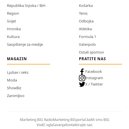
Republika Srpska / BiH
Košarka
Region
Tenis
Svijet
Odbojka
Hronika
Atletika
Kultura
Formula 1
Saopštenje za medije
Vaterpolo
Ostali sportovi
MAGAZIN
PRATITE NAS
Facebook
Ljubav i seks
Instagram
Moda
X / Twitter
ShowBiz
Zanimljivo
Marketing BIG Radio
Marketing BIGportal.ba
Mi smo BIG
Vodič oglašavanja
Kontaktirajte nas