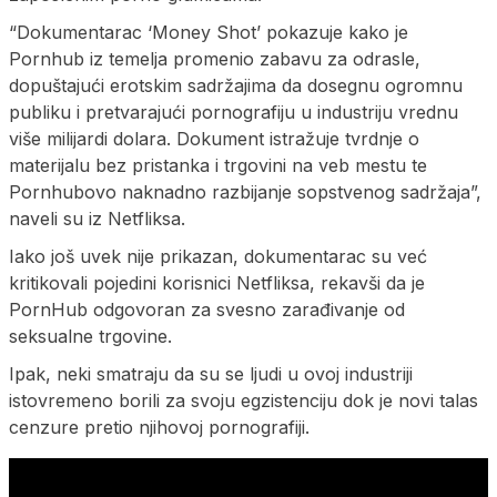
“Dokumentarac ‘Money Shot’ pokazuje kako je
Pornhub iz temelja promenio zabavu za odrasle,
dopuštajući erotskim sadržajima da dosegnu ogromnu
publiku i pretvarajući pornografiju u industriju vrednu
više milijardi dolara. Dokument istražuje tvrdnje o
materijalu bez pristanka i trgovini na veb mestu te
Pornhubovo naknadno razbijanje sopstvenog sadržaja”,
naveli su iz Netfliksa.
Iako još uvek nije prikazan, dokumentarac su već
kritikovali pojedini korisnici Netfliksa, rekavši da je
PornHub odgovoran za svesno zarađivanje od
seksualne trgovine.
Ipak, neki smatraju da su se ljudi u ovoj industriji
istovremeno borili za svoju egzistenciju dok je novi talas
cenzure pretio njihovoj pornografiji.