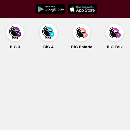
Skip
to
content
BiG 3
BiG 4
BiG Balade
BiG Folk