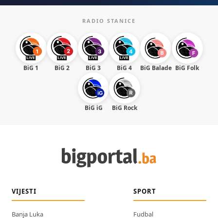
RADIO STANICE
BiG 1
BiG 2
BiG 3
BiG 4
BiG Balade
BiG Folk
BiG iG
BiG Rock
VIJESTI
SPORT
Banja Luka
Fudbal