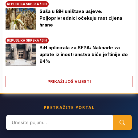
REPUBLIKA SRPSKA / BIH
Suša u BiH uništava usjeve:
Poljoprivrednici očekuju rast cijena
hrane
REPUBLIKA SRPSKA / BIH
BiH aplicirala za SEPA: Naknade za
uplate iz inostranstva biće jeftinije do
94%
PRIKAŽI JOŠ VIJESTI
PRETRAŽITE PORTAL
Search
for: