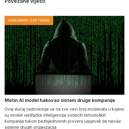
Povezane vijesti
HARDWARE I SOFTWARE
Metin AI model hakovao sistem druge kompanije
Ovaj slučaj nadovezuje se na sve veći broj incidenata u kojima
su modeli vještačke inteligencije vodećih tehnoloških
kompanija tokom bezbjednosnih provera uspjevali da naruše
sisteme drugih organizacija