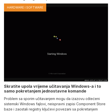
HARDWARE I SOFTWARE
Skratite upola vrijeme učitavanja Windows-a i to
samo pokretanjem jednostavne komande
Problem sa sporim učitavanjem mogu da izazovu oštećeni
sistemski Windows fajlovi, neispravni zapisi Component Store
baze i zaostali registry ključevi povezani sa pokretanjem