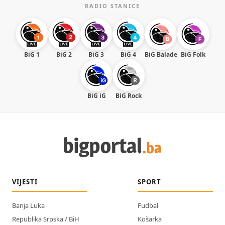
RADIO STANICE
BiG 1
BiG 2
BiG 3
BiG 4
BiG Balade
BiG Folk
BiG iG
BiG Rock
VIJESTI
SPORT
Banja Luka
Fudbal
Republika Srpska / BiH
Košarka