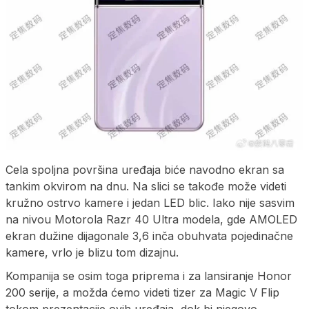
Cela spoljna površina uređaja biće navodno ekran sa
tankim okvirom na dnu. Na slici se takođe može videti
kružno ostrvo kamere i jedan LED blic. Iako nije sasvim
na nivou Motorola Razr 40 Ultra modela, gde AMOLED
ekran dužine dijagonale 3,6 inča obuhvata pojedinačne
kamere, vrlo je blizu tom dizajnu.
Kompanija se osim toga priprema i za lansiranje Honor
200 serije, a možda ćemo videti tizer za Magic V Flip
tokom prezentacije ovih uređaja, dok bi njegovo