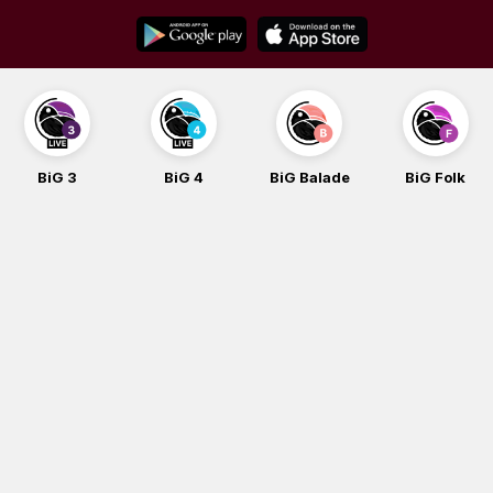
Skip
to
content
BiG 3
BiG 4
BiG Balade
BiG Folk