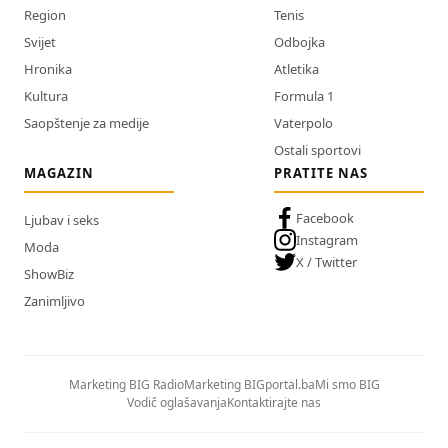
Region
Tenis
Svijet
Odbojka
Hronika
Atletika
Kultura
Formula 1
Saopštenje za medije
Vaterpolo
Ostali sportovi
MAGAZIN
PRATITE NAS
Facebook
Ljubav i seks
Instagram
Moda
X / Twitter
ShowBiz
Zanimljivo
Marketing BIG Radio
Marketing BIGportal.ba
Mi smo BIG
Vodič oglašavanja
Kontaktirajte nas