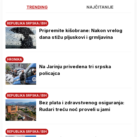
TRENDING
NAJČITANIJE
REPUBLIKA SRPSKA / BIH
Pripremite kišobrane: Nakon vrelog
dana stižu pljuskovi i grmljavina
HRONIKA
Na Јarinju privedena tri srpska
policajca
REPUBLIKA SRPSKA / BIH
Bez plata i zdravstvenog osiguranja:
Rudari treću noć proveli u jami
REPUBLIKA SRPSKA / BIH