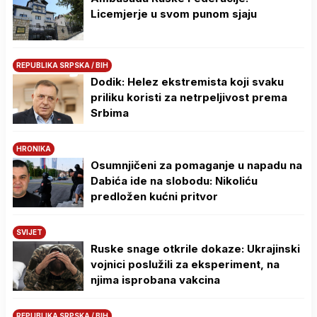
Licemjerje u svom punom sjaju
REPUBLIKA SRPSKA / BIH
Dodik: Helez ekstremista koji svaku
priliku koristi za netrpeljivost prema
Srbima
HRONIKA
Osumnjičeni za pomaganje u napadu na
Dabića ide na slobodu: Nikoliću
predložen kućni pritvor
SVIJET
Ruske snage otkrile dokaze: Ukrajinski
vojnici poslužili za eksperiment, na
njima isprobana vakcina
REPUBLIKA SRPSKA / BIH