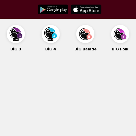
Skip
to
content
BiG 3
BiG 4
BiG Balade
BiG Folk