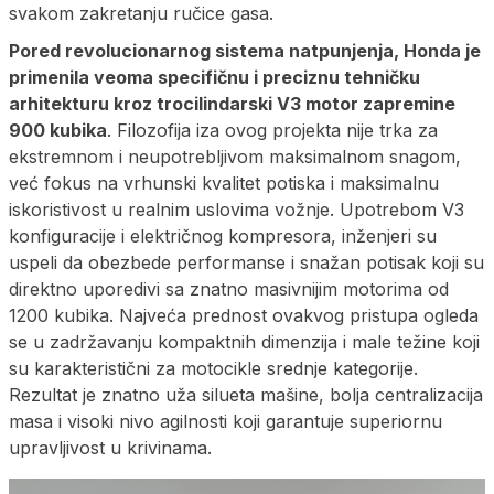
svakom zakretanju ručice gasa.
Pored revolucionarnog sistema natpunjenja, Honda je
primenila veoma specifičnu i preciznu tehničku
arhitekturu kroz trocilindarski V3 motor zapremine
900 kubika
. Filozofija iza ovog projekta nije trka za
ekstremnom i neupotrebljivom maksimalnom snagom,
već fokus na vrhunski kvalitet potiska i maksimalnu
iskoristivost u realnim uslovima vožnje. Upotrebom V3
konfiguracije i električnog kompresora, inženjeri su
uspeli da obezbede performanse i snažan potisak koji su
direktno uporedivi sa znatno masivnijim motorima od
1200 kubika. Najveća prednost ovakvog pristupa ogleda
se u zadržavanju kompaktnih dimenzija i male težine koji
su karakteristični za motocikle srednje kategorije.
Rezultat je znatno uža silueta mašine, bolja centralizacija
masa i visoki nivo agilnosti koji garantuje superiornu
upravljivost u krivinama.