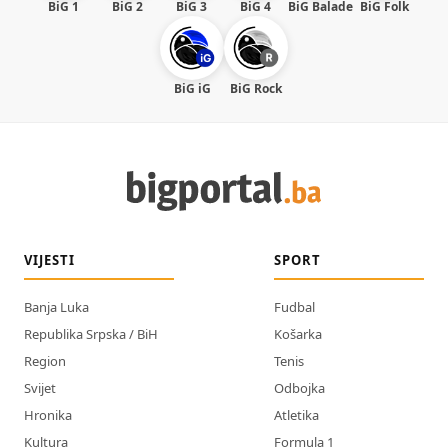
BiG 1
BiG 2
BiG 3
BiG 4
BiG Balade
BiG Folk
BiG iG
BiG Rock
VIJESTI
SPORT
Banja Luka
Fudbal
Republika Srpska / BiH
Košarka
Region
Tenis
Svijet
Odbojka
Hronika
Atletika
Kultura
Formula 1