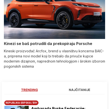
Kinezi se baš potrudili da prekopiraju Porsche
Kineski proizvođač Arcfox, brend u vlasništvu koncerna BAIC-
a, priprema novi model koji bi trebalo da privuče kupce
modernim dizajnom, naprednom tehnologijom i širokim izborom
pogonskih sistema
TRENDING
NAJČITANIJE
REPUBLIKA SRPSKA / BIH
Ambasada Ruske Federacije: