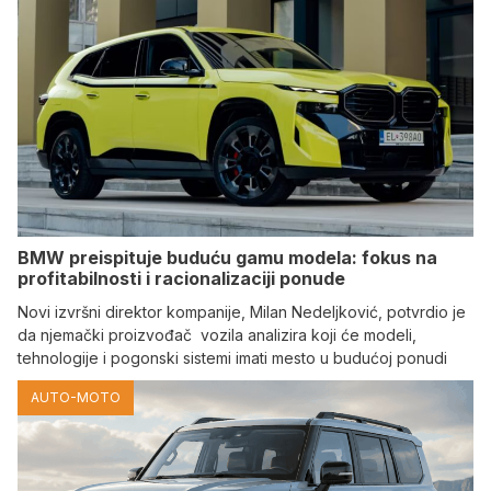
BMW preispituje buduću gamu modela: fokus na
profitabilnosti i racionalizaciji ponude
Novi izvršni direktor kompanije, Milan Nedeljković, potvrdio je
da njemački proizvođač vozila analizira koji će modeli,
tehnologije i pogonski sistemi imati mesto u budućoj ponudi
AUTO-MOTO