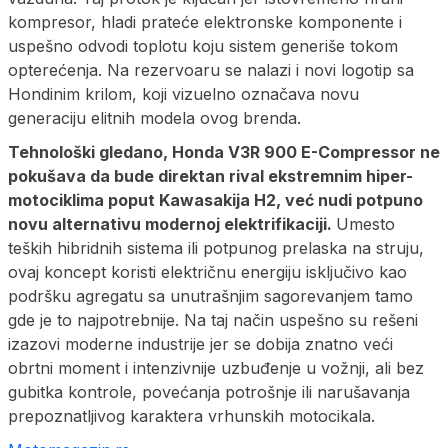
kompresor, hladi prateće elektronske komponente i
uspešno odvodi toplotu koju sistem generiše tokom
opterećenja. Na rezervoaru se nalazi i novi logotip sa
Hondinim krilom, koji vizuelno označava novu
generaciju elitnih modela ovog brenda.
Tehnološki gledano, Honda V3R 900 E-Compressor ne
pokušava da bude direktan rival ekstremnim hiper-
motociklima poput Kawasakija H2, već nudi potpuno
novu alternativu modernoj elektrifikaciji.
Umesto
teških hibridnih sistema ili potpunog prelaska na struju,
ovaj koncept koristi električnu energiju isključivo kao
podršku agregatu sa unutrašnjim sagorevanjem tamo
gde je to najpotrebnije. Na taj način uspešno su rešeni
izazovi moderne industrije jer se dobija znatno veći
obrtni moment i intenzivnije uzbuđenje u vožnji, ali bez
gubitka kontrole, povećanja potrošnje ili narušavanja
prepoznatljivog karaktera vrhunskih motocikala.