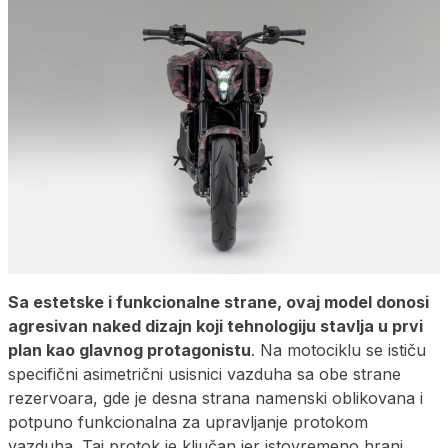
Sa estetske i funkcionalne strane, ovaj model donosi
agresivan naked dizajn koji tehnologiju stavlja u prvi
plan kao glavnog protagonistu
. Na motociklu se ističu
specifični asimetrični usisnici vazduha sa obe strane
rezervoara, gde je desna strana namenski oblikovana i
potpuno funkcionalna za upravljanje protokom
vazduha. Taj protok je ključan jer istovremeno hrani