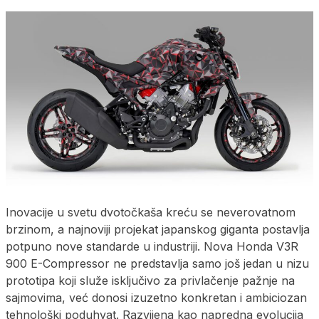
Inovacije u svetu dvotočkaša kreću se neverovatnom
brzinom, a najnoviji projekat japanskog giganta postavlja
potpuno nove standarde u industriji. Nova Honda V3R
900 E-Compressor ne predstavlja samo još jedan u nizu
prototipa koji služe isključivo za privlačenje pažnje na
sajmovima, već donosi izuzetno konkretan i ambiciozan
tehnološki poduhvat. Razvijena kao napredna evolucija