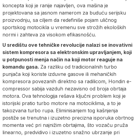
koncepta koji je ranije najavljen, ova mašina je
projektovana sa jasnom namerom za buduću serijsku
proizvodnju, sa ciljem da redefiniše pojam uličnog
sportskog motocikla u vremenu sve strožih ekoloških
normi i zahteva za visokom efikasnošću.
U središtu ove tehničke revolucije nalazi se inovativni
sistem kompresora sa elektronskim upravljanjem, koji
u potpunosti menja način na koji motor reaguje na
komandu gasa.
Za razliku od tradicionalnih turbo
punjača koji koriste izduvne gasove ili mehaničkih
kompresora povezanih direktno sa radilicom, Hondin e-
compressor sabija vazduh nezavisno od broja obrtaja
motora. Ova tehnologija rešava ključni problem koji je
istorijski pratio turbo motore na motociklima, a to je
takozvana turbo rupa. Eliminisanjem tog kašnjenja
postiže se trenutna i izuzetno precizna isporuka obrtnog
momenta već pri najnižim obrtajima, što vozaču pruža
linearno, predvidivo i izuzetno snažno ubrzanje pri